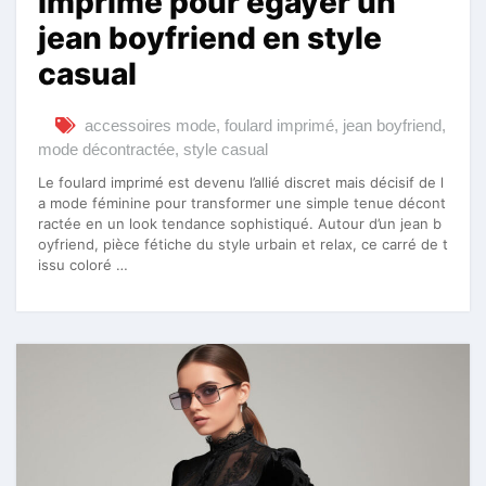
imprimé pour égayer un
jean boyfriend en style
casual
accessoires mode
,
foulard imprimé
,
jean boyfriend
,
mode décontractée
,
style casual
Le foulard imprimé est devenu l’allié discret mais décisif de l
a mode féminine pour transformer une simple tenue décont
ractée en un look tendance sophistiqué. Autour d’un jean b
oyfriend, pièce fétiche du style urbain et relax, ce carré de t
issu coloré …