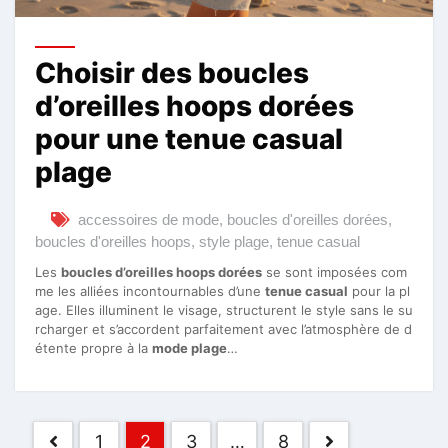
Choisir des boucles
d’oreilles hoops dorées
pour une tenue casual
plage
accessoires de mode
,
boucles d'oreilles dorées
,
boucles d'oreilles hoops
,
style plage
,
tenue casual
Les
boucles d’oreilles hoops dorées
se sont imposées com
me les alliées incontournables d’une
tenue casual
pour la pl
age. Elles illuminent le visage, structurent le style sans le su
rcharger et s’accordent parfaitement avec l’atmosphère de d
étente propre à la
mode plage
…
Pagination
1
2
3
…
8