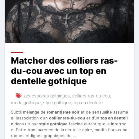
Matcher des colliers ras-
du-cou avec un top en
dentelle gothique
accessoires gothiques
,
colliers ras-du-cou
,
mode gothique
,
style gothique
,
top en dentelle
Subtil mélange de
romantisme noir
et de sensualité assumé
e, l’association d’un
collier ras-du-cou
et d’un
top en dentell
e
dans un pur
style gothique
fascine autant qu’elle interrog
e. Entre transparence de la dentelle noire, motifs floraux ba
roques et lignes graphiques du …