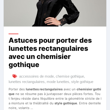
Astuces pour porter des
lunettes rectangulaires
avec un chemisier
gothique
accessoires de mode
,
chemise gothique
,
lunettes rectangulaires
,
mode lunettes
,
style gothique
Porter des
lunettes rectangulaires
avec un
chemisier gothi
que
ne se résume pas à juxtaposer deux pièces fortes. Tou
t l’enjeu réside dans l’équilibre entre la géométrie stricte de l
a monture et la théâtralité du
style gothique
. Entre dentelle
noire, volants …