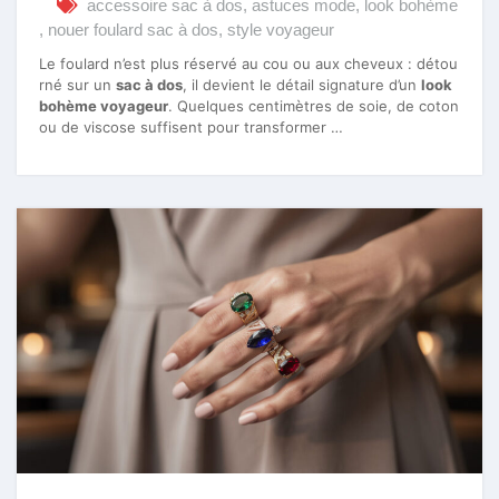
accessoire sac à dos
,
astuces mode
,
look bohème
,
nouer foulard sac à dos
,
style voyageur
Le foulard n’est plus réservé au cou ou aux cheveux : détou
rné sur un
sac à dos
, il devient le détail signature d’un
look
bohème voyageur
. Quelques centimètres de soie, de coton
ou de viscose suffisent pour transformer …