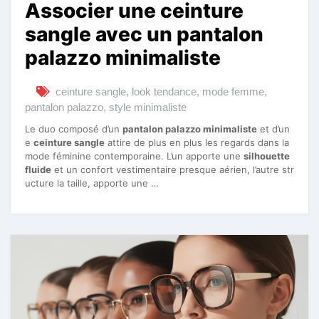
Associer une ceinture
sangle avec un pantalon
palazzo minimaliste
ceinture sangle
,
look tendance
,
mode femme
,
pantalon palazzo
,
style minimaliste
Le duo composé d’un
pantalon palazzo minimaliste
et d’un
e
ceinture sangle
attire de plus en plus les regards dans la
mode féminine contemporaine. L’un apporte une
silhouette
fluide
et un confort vestimentaire presque aérien, l’autre str
ucture la taille, apporte une …