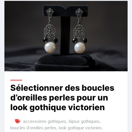
Sélectionner des boucles
d’oreilles perles pour un
look gothique victorien
accessoires gothiques
,
bijoux gothiques
,
boucles d'oreilles perles
,
look gothique victorien
,