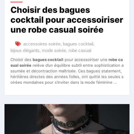
Choisir des bagues
cocktail pour accessoiriser
une robe casual soirée
accessoires soirée
,
bagues cocktail
,
bijoux élégants
,
mode soirée
,
robe casual
Choisir des
bagues cocktail
pour accessoiriser une
robe ca
sual soirée
relève d’un équilibre subtil entre sophistication a
ssumée et décontraction maîtrisée. Ces bagues statement,
héritières directes des années folles, ont quitté les seules s
oirées mondaines pour s’inviter dans la mode féminine …