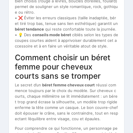
bien choisis (rouge à lèvres, boucles d’oreilles, foulard)
permet de souligner un style romantique, rock, gothiqu
e ou rétro.
• ❌ Éviter les erreurs classiques (taille inadaptée, bér
et tiré trop bas, tenue sans lien esthétique) garantit un
béret tendance
qui reste confortable toute la journée.
• 💡 Des
conseils mode béret
ciblés selon les types de
coupes courtes aident à apprivoiser durablement cet a
ccessoire et à en faire un véritable atout de style.
Comment choisir un béret
femme pour cheveux
courts sans se tromper
Le secret d’un
béret femme cheveux court
réussi com
mence toujours par le choix du modèle. Sur cheveux c
ourts, chaque millimètre se lit immédiatement : un bére
t trop grand écrase la silhouette, un modèle trop rigide
enferme la tête comme un casque. Le bon couvre-chef
doit épouser le crâne, sans le contraindre, tout en resp
ectant l’équilibre entre visage, cou et épaules.
Pour comprendre ce qui fonctionne, un personnage pe