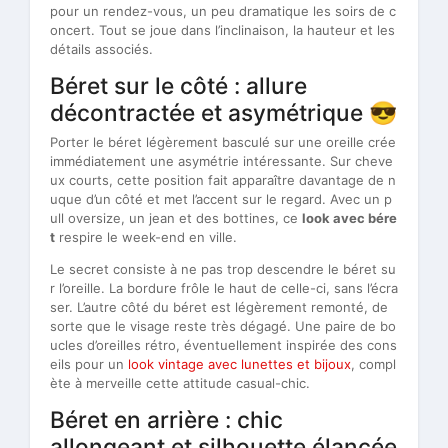
pour un rendez-vous, un peu dramatique les soirs de c
oncert. Tout se joue dans l’inclinaison, la hauteur et les
détails associés.
Béret sur le côté : allure
décontractée et asymétrique 😎
Porter le béret légèrement basculé sur une oreille crée
immédiatement une asymétrie intéressante. Sur cheve
ux courts, cette position fait apparaître davantage de n
uque d’un côté et met l’accent sur le regard. Avec un p
ull oversize, un jean et des bottines, ce
look avec bére
t
respire le week-end en ville.
Le secret consiste à ne pas trop descendre le béret su
r l’oreille. La bordure frôle le haut de celle-ci, sans l’écra
ser. L’autre côté du béret est légèrement remonté, de
sorte que le visage reste très dégagé. Une paire de bo
ucles d’oreilles rétro, éventuellement inspirée des cons
eils pour un
look vintage avec lunettes et bijoux
, compl
ète à merveille cette attitude casual-chic.
Béret en arrière : chic
allongeant et silhouette élancée