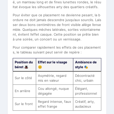
é, un manteau long et de fines lunettes rondes, le résu
ltat évoque les silhouettes arty des quartiers créatifs.
Pour éviter que ce placement ne devienne pesant, la b
ordure ne doit jamais descendre jusqu’aux sourcils. Lais
ser deux bons centimètres de front visible allège l’ense
mble. Quelques mèches latérales, sorties volontaireme
nt, évitent l’effet casque. Cette position se prête bien
à une soirée, un concert ou un vernissage.
Pour comparer rapidement les effets de ces placement
s, le tableau suivant peut servir de repère :
Position du
Effet sur le visage
Ambiance de
béret 🎩
😊
style 🎭
Asymétrie, regard
Décontracté
Sur le côté
mis en valeur
chic, urbain
Cou allongé, nuque
Élégant,
En arrière
dégagée
professionnel
Regard intense, faux
Créatif, arty,
Sur le front
effet frange
audacieux