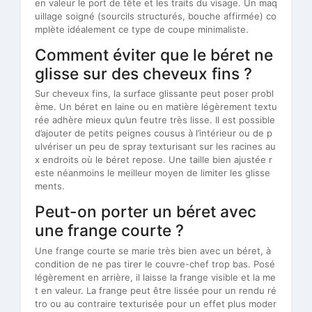
en valeur le port de tête et les traits du visage. Un maq
uillage soigné (sourcils structurés, bouche affirmée) co
mplète idéalement ce type de coupe minimaliste.
Comment éviter que le béret ne
glisse sur des cheveux fins ?
Sur cheveux fins, la surface glissante peut poser probl
ème. Un béret en laine ou en matière légèrement textu
rée adhère mieux qu’un feutre très lisse. Il est possible
d’ajouter de petits peignes cousus à l’intérieur ou de p
ulvériser un peu de spray texturisant sur les racines au
x endroits où le béret repose. Une taille bien ajustée r
este néanmoins le meilleur moyen de limiter les glisse
ments.
Peut-on porter un béret avec
une frange courte ?
Une frange courte se marie très bien avec un béret, à
condition de ne pas tirer le couvre-chef trop bas. Posé
légèrement en arrière, il laisse la frange visible et la me
t en valeur. La frange peut être lissée pour un rendu ré
tro ou au contraire texturisée pour un effet plus moder