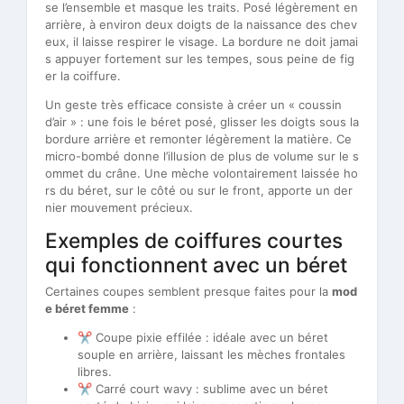
se l’ensemble et masque les traits. Posé légèrement en
arrière, à environ deux doigts de la naissance des chev
eux, il laisse respirer le visage. La bordure ne doit jamai
s appuyer fortement sur les tempes, sous peine de fig
er la coiffure.
Un geste très efficace consiste à créer un « coussin
d’air » : une fois le béret posé, glisser les doigts sous la
bordure arrière et remonter légèrement la matière. Ce
micro-bombé donne l’illusion de plus de volume sur le s
ommet du crâne. Une mèche volontairement laissée ho
rs du béret, sur le côté ou sur le front, apporte un der
nier mouvement précieux.
Exemples de coiffures courtes
qui fonctionnent avec un béret
Certaines coupes semblent presque faites pour la
mod
e béret femme
:
✂️ Coupe pixie effilée : idéale avec un béret
souple en arrière, laissant les mèches frontales
libres.
✂️ Carré court wavy : sublime avec un béret