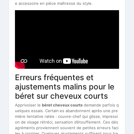
e accessoire en pièce maîtresse du style.
Erreurs fréquentes et
ajustements malins pour le
béret sur cheveux courts
Apprivoiser le
béret cheveux courts
demande parfois q
uelques essais. Certain·es abandonnent après une pre
mière tentative ratée : couvre-chef qui glisse, impressi
on de visage rétréci, sensation d’étouffement. Ces dés
agréments proviennent souvent de petites erreurs faci
les à corriger. Quelques ajustements suffisent pour tra