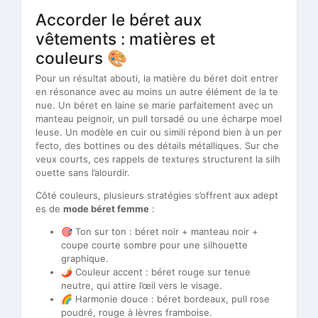
Accorder le béret aux
vêtements : matières et
couleurs 🎨
Pour un résultat abouti, la matière du béret doit entrer
en résonance avec au moins un autre élément de la te
nue. Un béret en laine se marie parfaitement avec un
manteau peignoir, un pull torsadé ou une écharpe moel
leuse. Un modèle en cuir ou simili répond bien à un per
fecto, des bottines ou des détails métalliques. Sur che
veux courts, ces rappels de textures structurent la silh
ouette sans l’alourdir.
Côté couleurs, plusieurs stratégies s’offrent aux adept
es de
mode béret femme
:
🎯 Ton sur ton : béret noir + manteau noir +
coupe courte sombre pour une silhouette
graphique.
🌶 Couleur accent : béret rouge sur tenue
neutre, qui attire l’œil vers le visage.
🌈 Harmonie douce : béret bordeaux, pull rose
poudré, rouge à lèvres framboise.