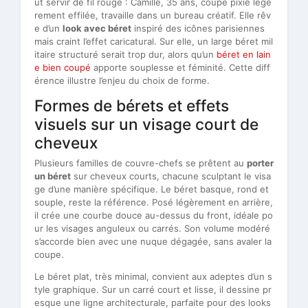
ut servir de fil rouge : Camille, 35 ans, coupe pixie légè
rement effilée, travaille dans un bureau créatif. Elle rêv
e d’un
look avec béret
inspiré des icônes parisiennes
mais craint l’effet caricatural. Sur elle, un large béret mil
itaire structuré serait trop dur, alors qu’un
béret en lain
e bien coupé
apporte souplesse et féminité. Cette diff
érence illustre l’enjeu du choix de forme.
Formes de bérets et effets
visuels sur un visage court de
cheveux
Plusieurs familles de couvre-chefs se prêtent au
porter
un béret
sur cheveux courts, chacune sculptant le visa
ge d’une manière spécifique. Le béret basque, rond et
souple, reste la référence. Posé légèrement en arrière,
il crée une courbe douce au-dessus du front, idéale po
ur les visages anguleux ou carrés. Son volume modéré
s’accorde bien avec une nuque dégagée, sans avaler la
coupe.
Le béret plat, très minimal, convient aux adeptes d’un s
tyle graphique. Sur un carré court et lisse, il dessine pr
esque une ligne architecturale, parfaite pour des looks