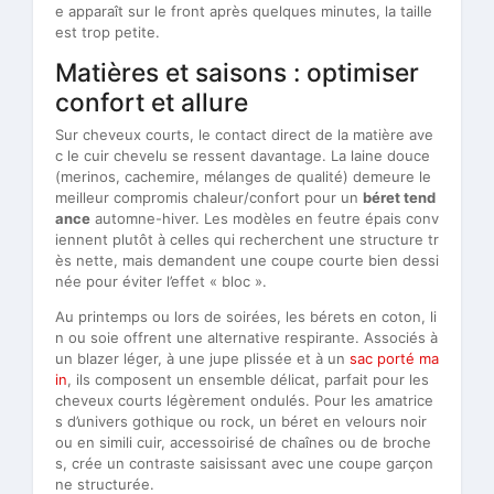
e apparaît sur le front après quelques minutes, la taille
est trop petite.
Matières et saisons : optimiser
confort et allure
Sur cheveux courts, le contact direct de la matière ave
c le cuir chevelu se ressent davantage. La laine douce
(merinos, cachemire, mélanges de qualité) demeure le
meilleur compromis chaleur/confort pour un
béret tend
ance
automne-hiver. Les modèles en feutre épais conv
iennent plutôt à celles qui recherchent une structure tr
ès nette, mais demandent une coupe courte bien dessi
née pour éviter l’effet « bloc ».
Au printemps ou lors de soirées, les bérets en coton, li
n ou soie offrent une alternative respirante. Associés à
un blazer léger, à une jupe plissée et à un
sac porté ma
in
, ils composent un ensemble délicat, parfait pour les
cheveux courts légèrement ondulés. Pour les amatrice
s d’univers gothique ou rock, un béret en velours noir
ou en simili cuir, accessoirisé de chaînes ou de broche
s, crée un contraste saisissant avec une coupe garçon
ne structurée.