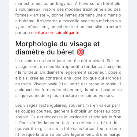
monochromes ou androgynes. À l’inverse, un béret plu
s volumineux, inspiré des modèles traditionnels ou des
formes « artiste », donne immédiatement une dimensio
n bohème. Il s’accorde à merveille avec des mèches wa
vy qui dépassent, un col roulé et un jean slim structuré
par une
ceinture en cuir élégante
.
Morphologie du visage et
diamètre du béret 🎯
Le diamètre du béret joue un rôle déterminant. Sur un
visage rond, un modèle trop petit a tendance à amplifie
r la rondeur. Un diamètre légèrement supérieur, posé d
e biais, crée au contraire une ligne oblique qui allonge l
es traits. Visage ovale ? La liberté est presque totale : l
a plupart des formes fonctionnent, du béret basque cla
ssique au modèle plus structuré en cuir ou velours.
Les visages rectangulaires, souvent mis en valeur par l
es coupes courtes, gagnent à choisir un béret au bord
souple. Ce dernier casse la verticalité et adoucit le fron
t. Pour vérifier la bonne taille, un réflexe : le béret doit
pouvoir être glissé sur la tête sans forcer, tout en tena
nt lorsque la tête se penche légèrement. Si une marqu