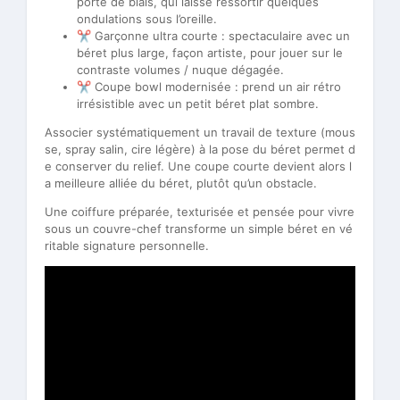
porté de biais, qui laisse ressortir quelques
ondulations sous l’oreille.
✂️ Garçonne ultra courte : spectaculaire avec un
béret plus large, façon artiste, pour jouer sur le
contraste volumes / nuque dégagée.
✂️ Coupe bowl modernisée : prend un air rétro
irrésistible avec un petit béret plat sombre.
Associer systématiquement un travail de texture (mous
se, spray salin, cire légère) à la pose du béret permet d
e conserver du relief. Une coupe courte devient alors l
a meilleure alliée du béret, plutôt qu’un obstacle.
Une coiffure préparée, texturisée et pensée pour vivre
sous un couvre-chef transforme un simple béret en vé
ritable signature personnelle.