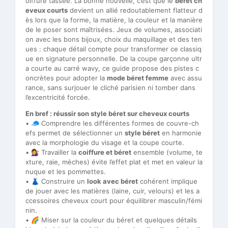
oiffure tassée. La bonne nouvelle, c’est que le
béret ch
eveux courts
devient un allié redoutablement flatteur d
ès lors que la forme, la matière, la couleur et la manière
de le poser sont maîtrisées. Jeux de volumes, associati
on avec les bons bijoux, choix du maquillage et des ten
ues : chaque détail compte pour transformer ce classiq
ue en signature personnelle. De la coupe garçonne ultr
a courte au carré wavy, ce guide propose des pistes c
oncrètes pour adopter la
mode béret femme
avec assu
rance, sans surjouer le cliché parisien ni tomber dans
l’excentricité forcée.
En bref : réussir son style béret sur cheveux courts
• 🧢 Comprendre les différentes formes de couvre-ch
efs permet de sélectionner un
style béret
en harmonie
avec la morphologie du visage et la coupe courte.
• 💇‍♀️ Travailler la
coiffure et béret
ensemble (volume, te
xture, raie, mèches) évite l’effet plat et met en valeur la
nuque et les pommettes.
• 👗 Construire un
look avec béret
cohérent implique
de jouer avec les matières (laine, cuir, velours) et les a
ccessoires cheveux court pour équilibrer masculin/fémi
nin.
• 🌈 Miser sur la couleur du béret et quelques détails