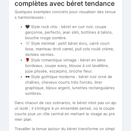
complètes avec béret tendance
Quelques exemples concrets pour visualiser des tenue
s harmonieuses :
🖤 Style rock chic : béret en cuir noir, coupe
garçonne, perfecto, jean slim, bottines à talons,
bouche rouge sombre.
🤍 Style minimal : petit béret écru, carré court
lisse, manteau droit camel, pull cols roulé crème,
derbies vernies.
🌹 Style romantique vintage : béret en laine
bordeaux, coupe wavy, blouse à col lavallière,
jupe plissée, escarpins, broche fleur.
🕶 Style gothique moderne : béret noir orné de
chaînes, cheveux courts très foncés, liner
graphique, bijoux argent, lunettes rectangulaires
sombres.
Dans chacun de ces scénarios, le béret n’est pas un ajo
ut isolé ; il s’intègre à un ensemble pensé, où la coupe
courte joue un rôle central en mettant le visage au pre
mier plan.
Travailler la tenue autour du béret transforme un simpl