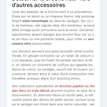
d’autres accessoires
L’une des beautés de la broche tient à sa polyvalence.
Fixée sur un béret ou un chapeau feutre, elle prolonge
l’esprit
style romantique
au-delà du cardigan. Sur un c
ol de manteau, elle signale déjà, dès l’extérieur, la sensi
bilité vintage qu’on retrouvera sous la veste. Certaines
passionnées aiment épingler leur broche fleur sur un s
ac en tissu ou une pochette simple, pour créer un
acc
essoire rétro
personnalisé.
Les cheveux peuvent eux aussi accueillir cette touche
florale. En glissant la broche sur un ruban de velours o
u un bandeau, puis en fixant l’ensemble derrière la têt
e, on obtient un ornement de coiffure qui rappelle les
bijoux de scène. Le cardigan, assorti par la couleur ou l
a texture, devient alors le cœur d’une composition très
travaillée, presque digne d’un shooting photo.
Des collections spécialisées de
broches papillon ou flor
ales dans un style délicat
peuvent inspirer ce type de d
étournement. En alternant fleurs et motifs ailés, la silh
ouette prend des allures de jardin secret, surtout lorsq
ue le cardigan est choisi dans une teinte naturelle : ver