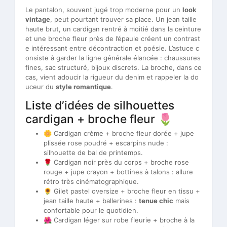
Le pantalon, souvent jugé trop moderne pour un
look
vintage
, peut pourtant trouver sa place. Un jean taille
haute brut, un cardigan rentré à moitié dans la ceinture
et une broche fleur près de l’épaule créent un contrast
e intéressant entre décontraction et poésie. L’astuce c
onsiste à garder la ligne générale élancée : chaussures
fines, sac structuré, bijoux discrets. La broche, dans ce
cas, vient adoucir la rigueur du denim et rappeler la do
uceur du
style romantique
.
Liste d’idées de silhouettes
cardigan + broche fleur 🌷
🌼 Cardigan crème + broche fleur dorée + jupe
plissée rose poudré + escarpins nude :
silhouette de bal de printemps.
🌹 Cardigan noir près du corps + broche rose
rouge + jupe crayon + bottines à talons : allure
rétro très cinématographique.
🌻 Gilet pastel oversize + broche fleur en tissu +
jean taille haute + ballerines :
tenue chic
mais
confortable pour le quotidien.
🌺 Cardigan léger sur robe fleurie + broche à la