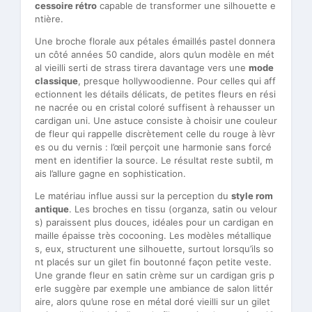
cessoire rétro
capable de transformer une silhouette e
ntière.
Une broche florale aux pétales émaillés pastel donnera
un côté années 50 candide, alors qu’un modèle en mét
al vieilli serti de strass tirera davantage vers une
mode
classique
, presque hollywoodienne. Pour celles qui aff
ectionnent les détails délicats, de petites fleurs en rési
ne nacrée ou en cristal coloré suffisent à rehausser un
cardigan uni. Une astuce consiste à choisir une couleur
de fleur qui rappelle discrètement celle du rouge à lèvr
es ou du vernis : l’œil perçoit une harmonie sans forcé
ment en identifier la source. Le résultat reste subtil, m
ais l’allure gagne en sophistication.
Le matériau influe aussi sur la perception du
style rom
antique
. Les broches en tissu (organza, satin ou velour
s) paraissent plus douces, idéales pour un cardigan en
maille épaisse très cocooning. Les modèles métallique
s, eux, structurent une silhouette, surtout lorsqu’ils so
nt placés sur un gilet fin boutonné façon petite veste.
Une grande fleur en satin crème sur un cardigan gris p
erle suggère par exemple une ambiance de salon littér
aire, alors qu’une rose en métal doré vieilli sur un gilet