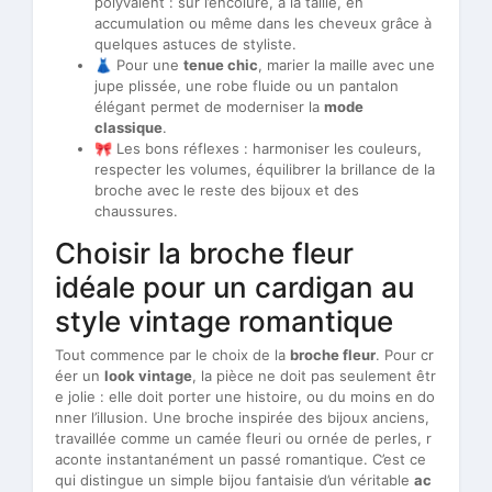
polyvalent : sur l’encolure, à la taille, en
accumulation ou même dans les cheveux grâce à
quelques astuces de styliste.
👗 Pour une
tenue chic
, marier la maille avec une
jupe plissée, une robe fluide ou un pantalon
élégant permet de moderniser la
mode
classique
.
🎀 Les bons réflexes : harmoniser les couleurs,
respecter les volumes, équilibrer la brillance de la
broche avec le reste des bijoux et des
chaussures.
Choisir la broche fleur
idéale pour un cardigan au
style vintage romantique
Tout commence par le choix de la
broche fleur
. Pour cr
éer un
look vintage
, la pièce ne doit pas seulement êtr
e jolie : elle doit porter une histoire, ou du moins en do
nner l’illusion. Une broche inspirée des bijoux anciens,
travaillée comme un camée fleuri ou ornée de perles, r
aconte instantanément un passé romantique. C’est ce
qui distingue un simple bijou fantaisie d’un véritable
ac