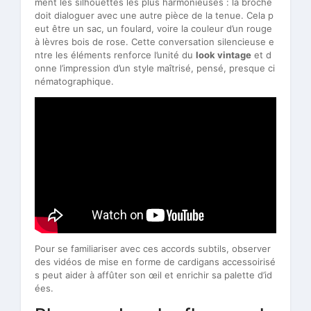
ment les silhouettes les plus harmonieuses : la broche
doit dialoguer avec une autre pièce de la tenue. Cela p
eut être un sac, un foulard, voire la couleur d’un rouge
à lèvres bois de rose. Cette conversation silencieuse e
ntre les éléments renforce l’unité du
look vintage
et d
onne l’impression d’un style maîtrisé, pensé, presque ci
nématographique.
Pour se familiariser avec ces accords subtils, observer
des vidéos de mise en forme de cardigans accessoirisé
s peut aider à affûter son œil et enrichir sa palette d’id
ées.