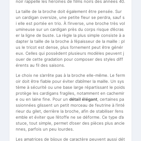
noir rappelle les héroïnes de films noirs des années 40.
La taille de la broche doit également être pensée. Sur
un cardigan oversize, une petite fleur se perdra, sauf s
i elle est portée en trio. À l’inverse, une broche très vol
umineuse sur un cardigan près du corps risque d’écras
er la ligne de buste. La règle la plus simple consiste à a
dapter la taille de la broche à l’épaisseur de la maille : pl
us le tricot est dense, plus l’ornement peut être génér
eux. Celles qui possèdent plusieurs modèles peuvent j
ouer de cette gradation pour composer des styles diff
érents au fil des saisons.
Le choix ne s’arrête pas à la broche elle-même. Le ferm
oir doit être fiable pour éviter d’abîmer la maille. Un sys
tème à sécurité ou une base large répartissant le poids
protège les cardigans fragiles, notamment en cachemir
e ou en laine fine. Pour un
détail élégant
, certaines pa
ssionnées glissent un petit morceau de feutrine à l’inté
rieur du gilet, derrière la broche, afin de stabiliser l’ens
emble et éviter que l’étoffe ne se déforme. Ce type d’a
stuce, tout simple, permet d’oser des pièces plus ancie
nnes, parfois un peu lourdes.
Les amatrices de bijoux de caractère peuvent aussi dét