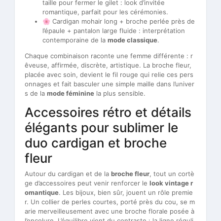
taille pour fermer le gilet : look d’invitée
romantique, parfait pour les cérémonies.
🌸 Cardigan mohair long + broche perlée près de
l’épaule + pantalon large fluide : interprétation
contemporaine de la
mode classique
.
Chaque combinaison raconte une femme différente : r
êveuse, affirmée, discrète, artistique. La broche fleur,
placée avec soin, devient le fil rouge qui relie ces pers
onnages et fait basculer une simple maille dans l’univer
s de la
mode féminine
la plus sensible.
Accessoires rétro et détails
élégants pour sublimer le
duo cardigan et broche
fleur
Autour du cardigan et de la
broche fleur
, tout un cortè
ge d’accessoires peut venir renforcer le
look vintage r
omantique
. Les bijoux, bien sûr, jouent un rôle premie
r. Un collier de perles courtes, porté près du cou, se m
arie merveilleusement avec une broche florale posée à
l’encolure. L’équilibre vient du contraste : la ligne réguli