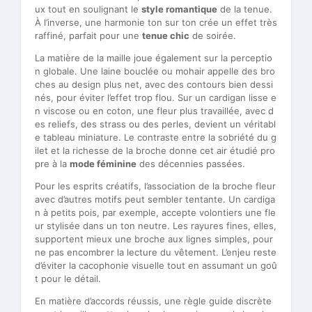
ux tout en soulignant le
style romantique
de la tenue.
À l’inverse, une harmonie ton sur ton crée un effet très
raffiné, parfait pour une
tenue chic
de soirée.
La matière de la maille joue également sur la perceptio
n globale. Une laine bouclée ou mohair appelle des bro
ches au design plus net, avec des contours bien dessi
nés, pour éviter l’effet trop flou. Sur un cardigan lisse e
n viscose ou en coton, une fleur plus travaillée, avec d
es reliefs, des strass ou des perles, devient un véritabl
e tableau miniature. Le contraste entre la sobriété du g
ilet et la richesse de la broche donne cet air étudié pro
pre à la
mode féminine
des décennies passées.
Pour les esprits créatifs, l’association de la broche fleur
avec d’autres motifs peut sembler tentante. Un cardiga
n à petits pois, par exemple, accepte volontiers une fle
ur stylisée dans un ton neutre. Les rayures fines, elles,
supportent mieux une broche aux lignes simples, pour
ne pas encombrer la lecture du vêtement. L’enjeu reste
d’éviter la cacophonie visuelle tout en assumant un goû
t pour le détail.
En matière d’accords réussis, une règle guide discrète