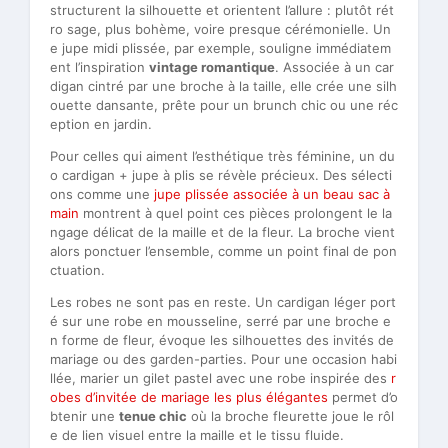
structurent la silhouette et orientent l’allure : plutôt rét
ro sage, plus bohème, voire presque cérémonielle. Un
e jupe midi plissée, par exemple, souligne immédiatem
ent l’inspiration
vintage romantique
. Associée à un car
digan cintré par une broche à la taille, elle crée une silh
ouette dansante, prête pour un brunch chic ou une réc
eption en jardin.
Pour celles qui aiment l’esthétique très féminine, un du
o cardigan + jupe à plis se révèle précieux. Des sélecti
ons comme une
jupe plissée associée à un beau sac à
main
montrent à quel point ces pièces prolongent le la
ngage délicat de la maille et de la fleur. La broche vient
alors ponctuer l’ensemble, comme un point final de pon
ctuation.
Les robes ne sont pas en reste. Un cardigan léger port
é sur une robe en mousseline, serré par une broche e
n forme de fleur, évoque les silhouettes des invités de
mariage ou des garden-parties. Pour une occasion habi
llée, marier un gilet pastel avec une robe inspirée des
r
obes d’invitée de mariage les plus élégantes
permet d’o
btenir une
tenue chic
où la broche fleurette joue le rôl
e de lien visuel entre la maille et le tissu fluide.