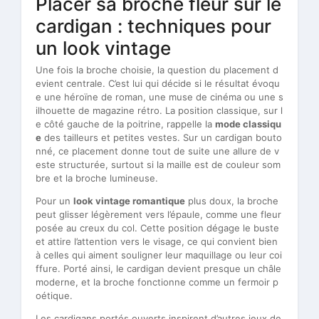
Placer sa broche fleur sur le
cardigan : techniques pour
un look vintage
Une fois la broche choisie, la question du placement d
evient centrale. C’est lui qui décide si le résultat évoqu
e une héroïne de roman, une muse de cinéma ou une s
ilhouette de magazine rétro. La position classique, sur l
e côté gauche de la poitrine, rappelle la
mode classiqu
e
des tailleurs et petites vestes. Sur un cardigan bouto
nné, ce placement donne tout de suite une allure de v
este structurée, surtout si la maille est de couleur som
bre et la broche lumineuse.
Pour un
look vintage romantique
plus doux, la broche
peut glisser légèrement vers l’épaule, comme une fleur
posée au creux du col. Cette position dégage le buste
et attire l’attention vers le visage, ce qui convient bien
à celles qui aiment souligner leur maquillage ou leur coi
ffure. Porté ainsi, le cardigan devient presque un châle
moderne, et la broche fonctionne comme un fermoir p
oétique.
Les cardigans portés ouverts inspirent d’autres jeux de