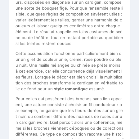
urs, disposées en diagonale sur un cardigan, compose
une sorte de bouquet figé. Pour que l’ensemble reste li
sible, quelques règles de composition s’avèrent utiles :
varier légèrement les tailles, garder une harmonie de c
ouleurs et laisser quelques centimètres entre chaque
élément. Le résultat rappelle certains costumes de scè
ne ou de théâtre, tout en restant portable au quotidien
si les teintes restent douces.
Cette accumulation fonctionne particulièrement bien s
ur un gilet de couleur unie, crème, rose poudré ou ble
u nuit. Une maille mélangée ou chinée se prête moins
à cet exercice, car elle concurrence déjà visuellement l
es fleurs. Lorsque le décor est bien choisi, la multiplica
tion des broches transforme le cardigan en véritable to
ile de fond pour un
style romantique
assumé.
Pour celles qui possèdent des broches sans lien appar
ent, une astuce consiste à choisir un fil conducteur : p
ar exemple, ne garder que les fleurs dorées sur un gile
t noir, ou combiner différentes nuances de roses sur u
n cardigan ivoire. L’œil perçoit alors une cohérence, mê
me si les broches viennent d’époques ou de collections
différentes. Ce type de composition raconte une histoi