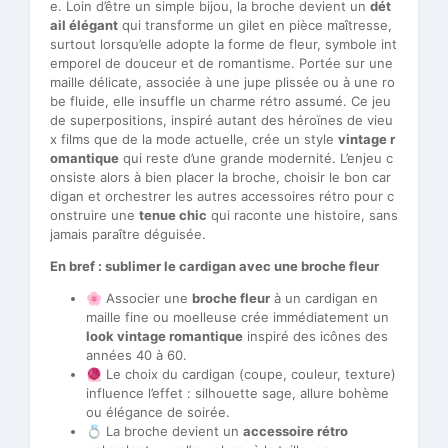
e. Loin d’être un simple bijou, la broche devient un
dét
ail élégant
qui transforme un gilet en pièce maîtresse,
surtout lorsqu’elle adopte la forme de fleur, symbole int
emporel de douceur et de romantisme. Portée sur une
maille délicate, associée à une jupe plissée ou à une ro
be fluide, elle insuffle un charme rétro assumé. Ce jeu
de superpositions, inspiré autant des héroïnes de vieu
x films que de la mode actuelle, crée un style
vintage r
omantique
qui reste d’une grande modernité. L’enjeu c
onsiste alors à bien placer la broche, choisir le bon car
digan et orchestrer les autres accessoires rétro pour c
onstruire une
tenue chic
qui raconte une histoire, sans
jamais paraître déguisée.
En bref : sublimer le cardigan avec une broche fleur
🌸 Associer une
broche fleur
à un cardigan en
maille fine ou moelleuse crée immédiatement un
look vintage romantique
inspiré des icônes des
années 40 à 60.
🧶 Le choix du cardigan (coupe, couleur, texture)
influence l’effet : silhouette sage, allure bohème
ou élégance de soirée.
💍 La broche devient un
accessoire rétro