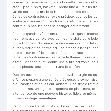
compagner. Inversement, une silhouette très décontra
ctée – jean, t-shirt, baskets – prend une allure plus tra
vaillée dès que la maille et la broche entrent en scène.
Ce jeu de contrastes se révèle précieux pour celles qui
souhaitent passer d’un rendez-vous informel à une ren
contre plus habillée sans se changer entièrement.
Pour les grands événements, le duo cardigan + broche
fleur remplace parfois avec bonheur le châle ou le bolé
ro traditionnels. Sur une robe de cérémonie, un gilet c
ourt en maille fine, fermé par une broche à la taille, app
orte chaleur et délicatesse. La fleur peut rappeler le bo
uquet, les boutonnières ou même le thème coloré de l
a fête. Cet écho subtil donne une allure harmonieuse s
ur les photos, tout en préservant le confort.
Que l’on traverse une journée de travail chargée ou qu
e l’on se prépare à une soirée précieuse, la combinaiso
n du cardigan et de la fleur s’adapte. Une simple rotatio
n de broches, un léger changement de placement, et l
a tenue raconte une nouvelle histoire, fidèle au même
univers
vintage romantique
.
Ce pouvoir de transformation, discret mais réel, fait du
duo cardigan-broche un allié durable. Une garde-robe