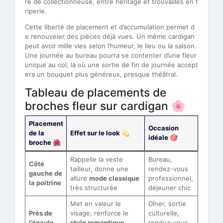
re de collectionneuse, entre héritage et trouvailles en f
riperie.
Cette liberté de placement et d’accumulation permet d
e renouveler des pièces déjà vues. Un même cardigan
peut avoir mille vies selon l’humeur, le lieu ou la saison.
Une journée au bureau pourra se contenter d’une fleur
unique au col, là où une sortie de fin de journée accept
era un bouquet plus généreux, presque théâtral.
Tableau de placements de
broches fleur sur cardigan 🌸
Placement
Occasion
de la
Effet sur le look 💫
idéale 🎯
broche 🌺
Rappelle la veste
Bureau,
Côté
tailleur, donne une
rendez-vous
gauche de
allure
mode classique
professionnel,
la poitrine
très structurée
déjeuner chic
Met en valeur le
Dîner, sortie
Près de
visage, renforce le
culturelle,
l’épaule
style romantique
rendez-vous