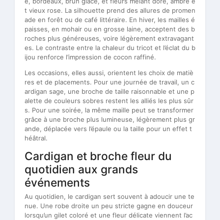
e, bordeaux, brun glacé, et fleurs mêlant doré, ambre e
t vieux rose. La silhouette prend des allures de promen
ade en forêt ou de café littéraire. En hiver, les mailles é
paisses, en mohair ou en grosse laine, acceptent des b
roches plus généreuses, voire légèrement extravagant
es. Le contraste entre la chaleur du tricot et l’éclat du b
ijou renforce l’impression de cocon raffiné.
Les occasions, elles aussi, orientent les choix de matiè
res et de placements. Pour une journée de travail, un c
ardigan sage, une broche de taille raisonnable et une p
alette de couleurs sobres restent les alliés les plus sûr
s. Pour une soirée, la même maille peut se transformer
grâce à une broche plus lumineuse, légèrement plus gr
ande, déplacée vers l’épaule ou la taille pour un effet t
héâtral.
Cardigan et broche fleur du
quotidien aux grands
événements
Au quotidien, le cardigan sert souvent à adoucir une te
nue. Une robe droite un peu stricte gagne en douceur
lorsqu’un gilet coloré et une fleur délicate viennent l’ac