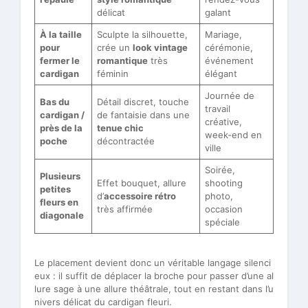
délicat
galant
À la taille
Sculpte la silhouette,
Mariage,
pour
crée un
look vintage
cérémonie,
fermer le
romantique
très
événement
cardigan
féminin
élégant
Journée de
Bas du
Détail discret, touche
travail
cardigan /
de fantaisie dans une
créative,
près de la
tenue chic
week-end en
poche
décontractée
ville
Soirée,
Plusieurs
Effet bouquet, allure
shooting
petites
d’
accessoire rétro
photo,
fleurs en
très affirmée
occasion
diagonale
spéciale
Le placement devient donc un véritable langage silenci
eux : il suffit de déplacer la broche pour passer d’une al
lure sage à une allure théâtrale, tout en restant dans l’u
nivers délicat du cardigan fleuri.