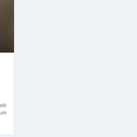
elè
lum