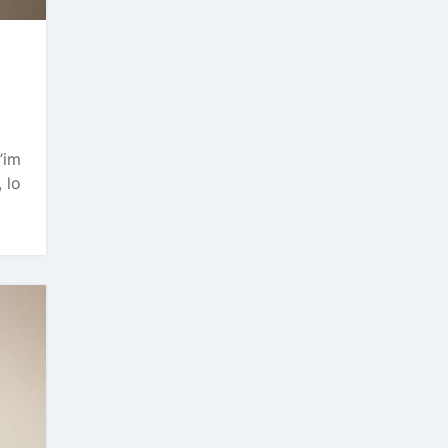
’im
 lo