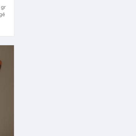
 gr
agé