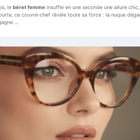
is, le
béret femme
insuffle en une seconde une allure chic,
urte, ce couvre-chef révèle toute sa force : la nuque dég
 gagne …