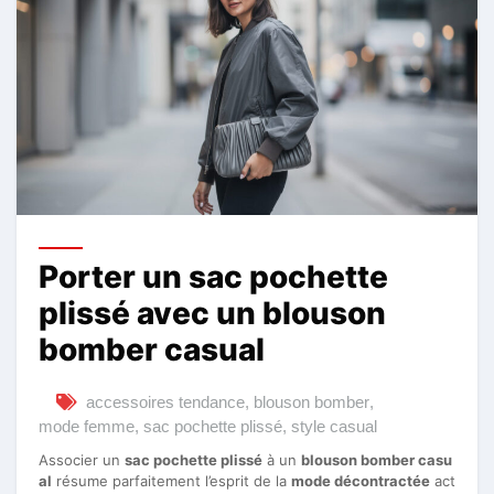
Porter un sac pochette
plissé avec un blouson
bomber casual
accessoires tendance
,
blouson bomber
,
mode femme
,
sac pochette plissé
,
style casual
Associer un
sac pochette plissé
à un
blouson bomber casu
al
résume parfaitement l’esprit de la
mode décontractée
act