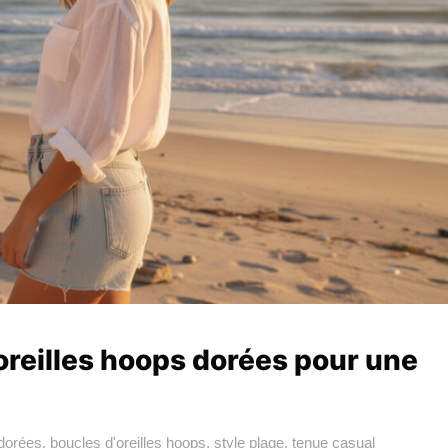
oreilles hoops dorées pour une
 dorées
,
boucles d'oreilles hoops
,
style plage
,
tenue casual