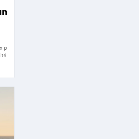
un
x p
ité