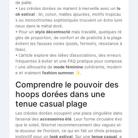
de paille.
• Les créoles dorées se marient à merveille avec un
lo
ok estival
: lin, coton, mailles ajourées, motifs tropicau
x ou monochromes sophistiqués trouvent un écho lumi
neux dans le métal doré.
• Pour un
style décontracté
mais travaillé, quelques rè
gles de proportion, de confort et de praticité à la plage
évitent les fausses notes (poids, fermoirs, résistance à
l’eau).
• L’article explore des idées d’associations, des erreurs
fréquentes à éviter et une FAQ pratique pour compose
r une silhouette de
mode féminine
cohérente, modern
e et vraiment
fashion summer
✨.
Comprendre le pouvoir des
hoops dorées dans une
tenue casual plage
Les créoles dorées occupent une place singulière dans
l’arsenal des
accessoires été
. Leur forme circulaire évo
que le soleil, l’éternel recommencement des vagues et
la douceur de l’horizon, ce qui en fait un choix presque
instinctif pour un
look estival
. Sur une
tenue casual
, e