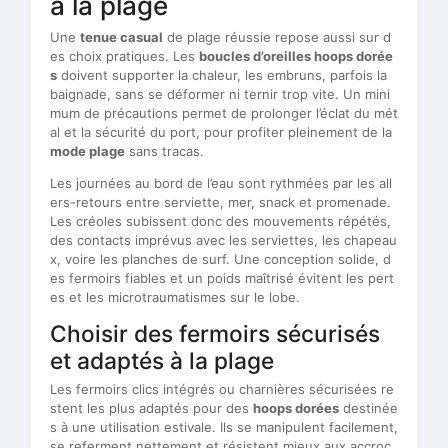
à la plage
Une
tenue casual
de plage réussie repose aussi sur d
es choix pratiques. Les
boucles d’oreilles hoops dorée
s
doivent supporter la chaleur, les embruns, parfois la
baignade, sans se déformer ni ternir trop vite. Un mini
mum de précautions permet de prolonger l’éclat du mét
al et la sécurité du port, pour profiter pleinement de la
mode plage
sans tracas.
Les journées au bord de l’eau sont rythmées par les all
ers-retours entre serviette, mer, snack et promenade.
Les créoles subissent donc des mouvements répétés,
des contacts imprévus avec les serviettes, les chapeau
x, voire les planches de surf. Une conception solide, d
es fermoirs fiables et un poids maîtrisé évitent les pert
es et les microtraumatismes sur le lobe.
Choisir des fermoirs sécurisés
et adaptés à la plage
Les fermoirs clics intégrés ou charnières sécurisées re
stent les plus adaptés pour des
hoops dorées
destinée
s à une utilisation estivale. Ils se manipulent facilement,
se referment nettement et résistent mieux aux accroc