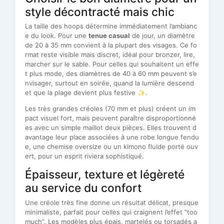
style décontracté mais chic
La taille des hoops détermine immédiatement l’ambianc
e du look. Pour une
tenue casual
de jour, un diamètre
de 20 à 35 mm convient à la plupart des visages. Ce fo
rmat reste visible mais discret, idéal pour bronzer, lire,
marcher sur le sable. Pour celles qui souhaitent un effe
t plus mode, des diamètres de 40 à 60 mm peuvent s’e
nvisager, surtout en soirée, quand la lumière descend
et que la plage devient plus festive ✨.
Les très grandes créoles (70 mm et plus) créent un im
pact visuel fort, mais peuvent paraître disproportionné
es avec un simple maillot deux pièces. Elles trouvent d
avantage leur place associées à une robe longue fendu
e, une chemise oversize ou un kimono fluide porté ouv
ert, pour un esprit riviera sophistiqué.
Épaisseur, texture et légèreté
au service du confort
Une créole très fine donne un résultat délicat, presque
minimaliste, parfait pour celles qui craignent l’effet “too
much”. Les modèles plus épais, martelés ou torsadés a