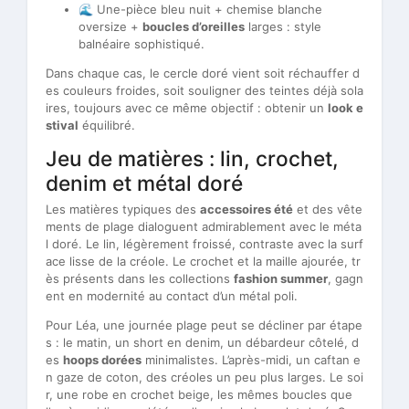
🌊 Une-pièce bleu nuit + chemise blanche
oversize +
boucles d’oreilles
larges : style
balnéaire sophistiqué.
Dans chaque cas, le cercle doré vient soit réchauffer d
es couleurs froides, soit souligner des teintes déjà sola
ires, toujours avec ce même objectif : obtenir un
look e
stival
équilibré.
Jeu de matières : lin, crochet,
denim et métal doré
Les matières typiques des
accessoires été
et des vête
ments de plage dialoguent admirablement avec le méta
l doré. Le lin, légèrement froissé, contraste avec la surf
ace lisse de la créole. Le crochet et la maille ajourée, tr
ès présents dans les collections
fashion summer
, gagn
ent en modernité au contact d’un métal poli.
Pour Léa, une journée plage peut se décliner par étape
s : le matin, un short en denim, un débardeur côtelé, d
es
hoops dorées
minimalistes. L’après-midi, un caftan e
n gaze de coton, des créoles un peu plus larges. Le soi
r, une robe en crochet beige, les mêmes boucles que