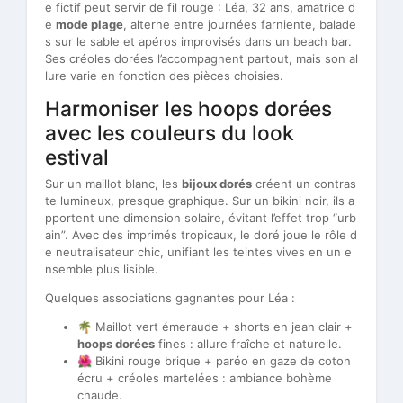
e fictif peut servir de fil rouge : Léa, 32 ans, amatrice d
e
mode plage
, alterne entre journées farniente, balade
s sur le sable et apéros improvisés dans un beach bar.
Ses créoles dorées l’accompagnent partout, mais son al
lure varie en fonction des pièces choisies.
Harmoniser les hoops dorées
avec les couleurs du look
estival
Sur un maillot blanc, les
bijoux dorés
créent un contras
te lumineux, presque graphique. Sur un bikini noir, ils a
pportent une dimension solaire, évitant l’effet trop “urb
ain”. Avec des imprimés tropicaux, le doré joue le rôle d
e neutralisateur chic, unifiant les teintes vives en un e
nsemble plus lisible.
Quelques associations gagnantes pour Léa :
🌴 Maillot vert émeraude + shorts en jean clair +
hoops dorées
fines : allure fraîche et naturelle.
🌺 Bikini rouge brique + paréo en gaze de coton
écru + créoles martelées : ambiance bohème
chaude.