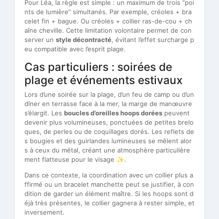
Pour Léa, la règle est simple : un maximum de trois “poi
nts de lumière” simultanés. Par exemple, créoles + bra
celet fin + bague. Ou créoles + collier ras-de-cou + ch
aîne cheville. Cette limitation volontaire permet de con
server un
style décontracté
, évitant l’effet surcharge p
eu compatible avec l’esprit plage.
Cas particuliers : soirées de
plage et événements estivaux
Lors d’une soirée sur la plage, d’un feu de camp ou d’un
dîner en terrasse face à la mer, la marge de manœuvre
s’élargit. Les
boucles d’oreilles hoops dorées
peuvent
devenir plus volumineuses, ponctuées de petites brelo
ques, de perles ou de coquillages dorés. Les reflets de
s bougies et des guirlandes lumineuses se mêlent alor
s à ceux du métal, créant une atmosphère particulière
ment flatteuse pour le visage ✨.
Dans ce contexte, la coordination avec un collier plus a
ffirmé ou un bracelet manchette peut se justifier, à con
dition de garder un élément maître. Si les hoops sont d
éjà très présentes, le collier gagnera à rester simple, et
inversement.