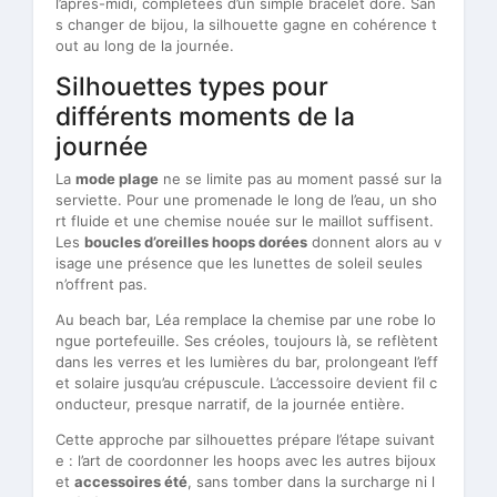
l’après-midi, complétées d’un simple bracelet doré. San
s changer de bijou, la silhouette gagne en cohérence t
out au long de la journée.
Silhouettes types pour
différents moments de la
journée
La
mode plage
ne se limite pas au moment passé sur la
serviette. Pour une promenade le long de l’eau, un sho
rt fluide et une chemise nouée sur le maillot suffisent.
Les
boucles d’oreilles hoops dorées
donnent alors au v
isage une présence que les lunettes de soleil seules
n’offrent pas.
Au beach bar, Léa remplace la chemise par une robe lo
ngue portefeuille. Ses créoles, toujours là, se reflètent
dans les verres et les lumières du bar, prolongeant l’eff
et solaire jusqu’au crépuscule. L’accessoire devient fil c
onducteur, presque narratif, de la journée entière.
Cette approche par silhouettes prépare l’étape suivant
e : l’art de coordonner les hoops avec les autres bijoux
et
accessoires été
, sans tomber dans la surcharge ni l