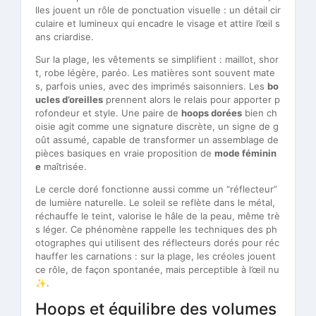
lles jouent un rôle de ponctuation visuelle : un détail cir
culaire et lumineux qui encadre le visage et attire l’œil s
ans criardise.
Sur la plage, les vêtements se simplifient : maillot, shor
t, robe légère, paréo. Les matières sont souvent mate
s, parfois unies, avec des imprimés saisonniers. Les
bo
ucles d’oreilles
prennent alors le relais pour apporter p
rofondeur et style. Une paire de
hoops dorées
bien ch
oisie agit comme une signature discrète, un signe de g
oût assumé, capable de transformer un assemblage de
pièces basiques en vraie proposition de
mode féminin
e
maîtrisée.
Le cercle doré fonctionne aussi comme un “réflecteur”
de lumière naturelle. Le soleil se reflète dans le métal,
réchauffe le teint, valorise le hâle de la peau, même trè
s léger. Ce phénomène rappelle les techniques des ph
otographes qui utilisent des réflecteurs dorés pour réc
hauffer les carnations : sur la plage, les créoles jouent
ce rôle, de façon spontanée, mais perceptible à l’œil nu
✨.
Hoops et équilibre des volumes