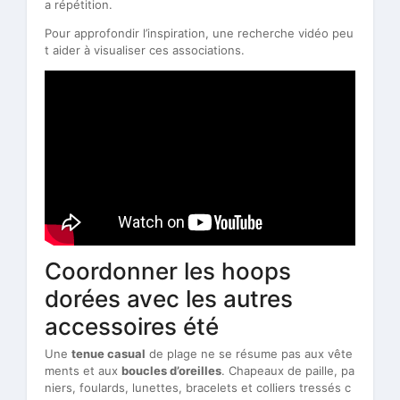
a répétition.
Pour approfondir l’inspiration, une recherche vidéo peu
t aider à visualiser ces associations.
Coordonner les hoops
dorées avec les autres
accessoires été
Une
tenue casual
de plage ne se résume pas aux vête
ments et aux
boucles d’oreilles
. Chapeaux de paille, pa
niers, foulards, lunettes, bracelets et colliers tressés c