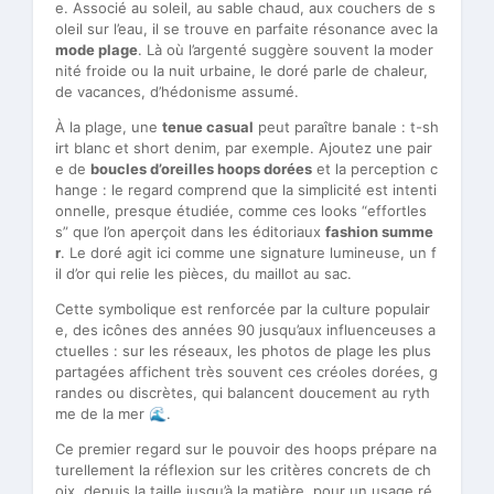
e. Associé au soleil, au sable chaud, aux couchers de s
oleil sur l’eau, il se trouve en parfaite résonance avec la
mode plage
. Là où l’argenté suggère souvent la moder
nité froide ou la nuit urbaine, le doré parle de chaleur,
de vacances, d’hédonisme assumé.
À la plage, une
tenue casual
peut paraître banale : t-sh
irt blanc et short denim, par exemple. Ajoutez une pair
e de
boucles d’oreilles hoops dorées
et la perception c
hange : le regard comprend que la simplicité est intenti
onnelle, presque étudiée, comme ces looks “effortles
s” que l’on aperçoit dans les éditoriaux
fashion summe
r
. Le doré agit ici comme une signature lumineuse, un f
il d’or qui relie les pièces, du maillot au sac.
Cette symbolique est renforcée par la culture populair
e, des icônes des années 90 jusqu’aux influenceuses a
ctuelles : sur les réseaux, les photos de plage les plus
partagées affichent très souvent ces créoles dorées, g
randes ou discrètes, qui balancent doucement au ryth
me de la mer 🌊.
Ce premier regard sur le pouvoir des hoops prépare na
turellement la réflexion sur les critères concrets de ch
oix, depuis la taille jusqu’à la matière, pour un usage ré