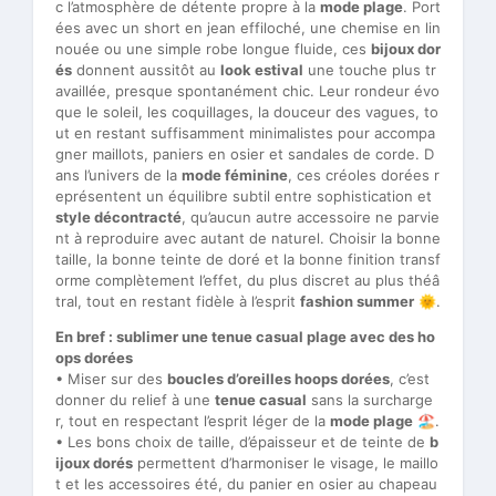
c l’atmosphère de détente propre à la
mode plage
. Port
ées avec un short en jean effiloché, une chemise en lin
nouée ou une simple robe longue fluide, ces
bijoux dor
és
donnent aussitôt au
look estival
une touche plus tr
availlée, presque spontanément chic. Leur rondeur évo
que le soleil, les coquillages, la douceur des vagues, to
ut en restant suffisamment minimalistes pour accompa
gner maillots, paniers en osier et sandales de corde. D
ans l’univers de la
mode féminine
, ces créoles dorées r
eprésentent un équilibre subtil entre sophistication et
style décontracté
, qu’aucun autre accessoire ne parvie
nt à reproduire avec autant de naturel. Choisir la bonne
taille, la bonne teinte de doré et la bonne finition transf
orme complètement l’effet, du plus discret au plus théâ
tral, tout en restant fidèle à l’esprit
fashion summer
🌞.
En bref : sublimer une tenue casual plage avec des ho
ops dorées
• Miser sur des
boucles d’oreilles hoops dorées
, c’est
donner du relief à une
tenue casual
sans la surcharge
r, tout en respectant l’esprit léger de la
mode plage
🏖️.
• Les bons choix de taille, d’épaisseur et de teinte de
b
ijoux dorés
permettent d’harmoniser le visage, le maillo
t et les accessoires été, du panier en osier au chapeau