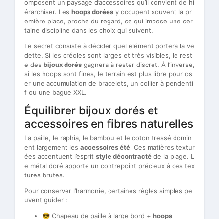
omposent un paysage d’accessoires qu’il convient de hi
érarchiser. Les
hoops dorées
y occupent souvent la pr
emière place, proche du regard, ce qui impose une cer
taine discipline dans les choix qui suivent.
Le secret consiste à décider quel élément portera la ve
dette. Si les créoles sont larges et très visibles, le rest
e des
bijoux dorés
gagnera à rester discret. À l’inverse,
si les hoops sont fines, le terrain est plus libre pour os
er une accumulation de bracelets, un collier à pendenti
f ou une bague XXL.
Équilibrer bijoux dorés et
accessoires en fibres naturelles
La paille, le raphia, le bambou et le coton tressé domin
ent largement les
accessoires été
. Ces matières textur
ées accentuent l’esprit
style décontracté
de la plage. L
e métal doré apporte un contrepoint précieux à ces tex
tures brutes.
Pour conserver l’harmonie, certaines règles simples pe
uvent guider :
😎 Chapeau de paille à large bord +
hoops