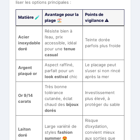
liser les options principales :
Avantage pour la
Points de
Matière 🧪
plage 🏖️
vigilance ⚠️
Résiste bien à
Acier
l’eau, prix
Teinte dorée
inoxydable
accessible, idéal
parfois plus froide
doré
pour une
tenue
casual
Aspect raffiné,
Le placage peut
Argent
parfait pour un
s’user si non rincé
plaqué or
look estival
chic
après la mer
Très bonne
tolérance
Investissement
Or 9/14
cutanée, éclat
plus élevé, à
carats
chaud des
bijoux
protéger du sable
dorés
Risque
Large variété de
d’oxydation,
Laiton
styles
fashion
convient mieux
doré
summer
😍
aux sorties que