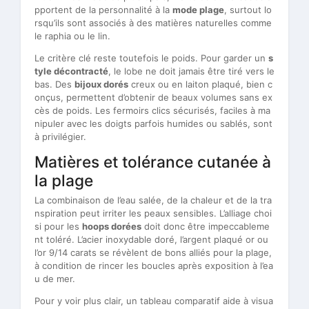
pportent de la personnalité à la
mode plage
, surtout lo
rsqu’ils sont associés à des matières naturelles comme
le raphia ou le lin.
Le critère clé reste toutefois le poids. Pour garder un
s
tyle décontracté
, le lobe ne doit jamais être tiré vers le
bas. Des
bijoux dorés
creux ou en laiton plaqué, bien c
onçus, permettent d’obtenir de beaux volumes sans ex
cès de poids. Les fermoirs clics sécurisés, faciles à ma
nipuler avec les doigts parfois humides ou sablés, sont
à privilégier.
Matières et tolérance cutanée à
la plage
La combinaison de l’eau salée, de la chaleur et de la tra
nspiration peut irriter les peaux sensibles. L’alliage choi
si pour les
hoops dorées
doit donc être impeccableme
nt toléré. L’acier inoxydable doré, l’argent plaqué or ou
l’or 9/14 carats se révèlent de bons alliés pour la plage,
à condition de rincer les boucles après exposition à l’ea
u de mer.
Pour y voir plus clair, un tableau comparatif aide à visua