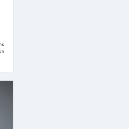
ns
.
de