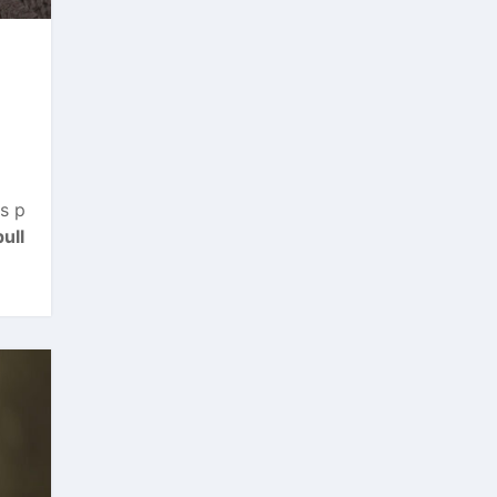
s p
pull