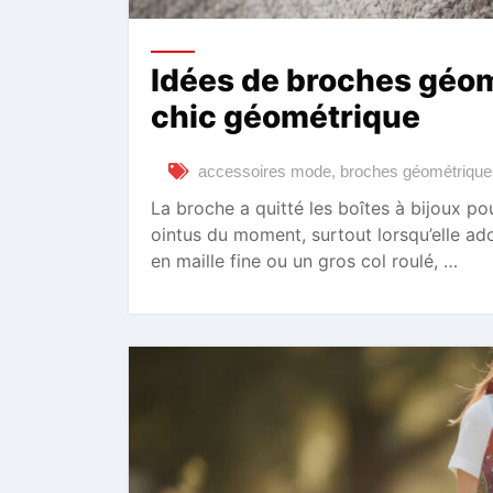
Idées de broches géom
chic géométrique
accessoires mode
,
broches géométrique
La broche a quitté les boîtes à bijoux po
ointus du moment, surtout lorsqu’elle a
en maille fine ou un gros col roulé, …