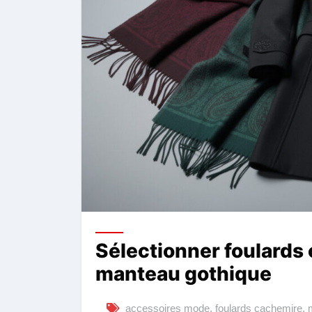
Sélectionner foulards
manteau gothique
accessoires mode
,
foulards cachemire
,