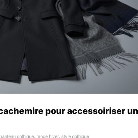
 cachemire pour accessoiriser u
manteau gothique
,
mode hiver
,
style gothique