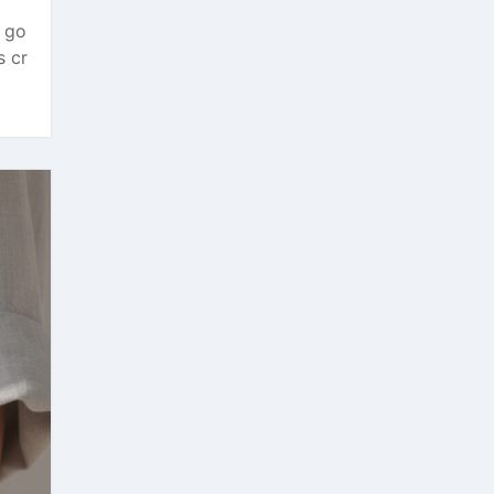
u go
s cr