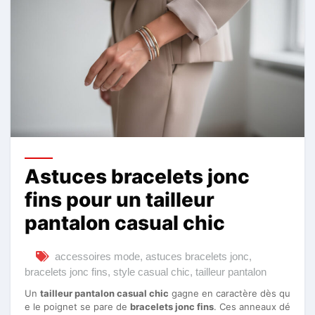
Astuces bracelets jonc
fins pour un tailleur
pantalon casual chic
accessoires mode
,
astuces bracelets jonc
,
bracelets jonc fins
,
style casual chic
,
tailleur pantalon
Un
tailleur pantalon casual chic
gagne en caractère dès qu
e le poignet se pare de
bracelets jonc fins
. Ces anneaux dé