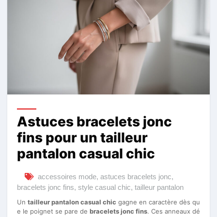
Astuces bracelets jonc
fins pour un tailleur
pantalon casual chic
accessoires mode
,
astuces bracelets jonc
,
bracelets jonc fins
,
style casual chic
,
tailleur pantalon
Un
tailleur pantalon casual chic
gagne en caractère dès qu
e le poignet se pare de
bracelets jonc fins
. Ces anneaux dé