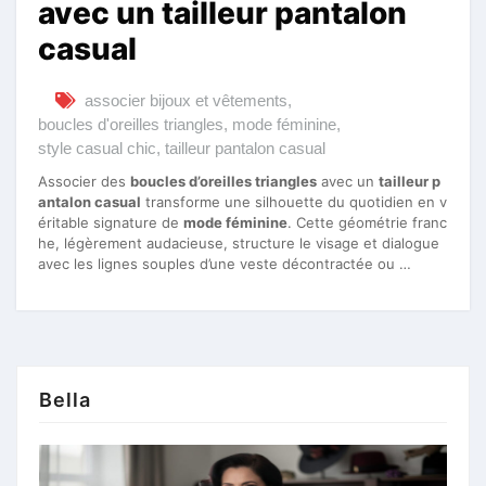
avec un tailleur pantalon
casual
associer bijoux et vêtements
,
boucles d'oreilles triangles
,
mode féminine
,
style casual chic
,
tailleur pantalon casual
Associer des
boucles d’oreilles triangles
avec un
tailleur p
antalon casual
transforme une silhouette du quotidien en v
éritable signature de
mode féminine
. Cette géométrie franc
he, légèrement audacieuse, structure le visage et dialogue
avec les lignes souples d’une veste décontractée ou …
Bella