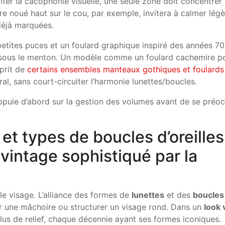
iter la cacophonie visuelle, une seule zone doit concentrer 
e noué haut sur le cou, par exemple, invitera à calmer légè
 déjà marquées.
etites puces et un foulard graphique inspiré des années 70
t sous le menton. Un modèle comme un foulard cachemire p
prit de
certains ensembles manteaux gothiques et foulards
al, sans court-circuiter l’harmonie lunettes/boucles.
ppuie d’abord sur la gestion des volumes avant de se préo
et types de boucles d’oreilles
 vintage sophistiqué par la
e visage. L’alliance des formes de
lunettes
et des
boucles
cir une mâchoire ou structurer un visage rond. Dans un
look 
lus de relief, chaque décennie ayant ses formes iconiques.