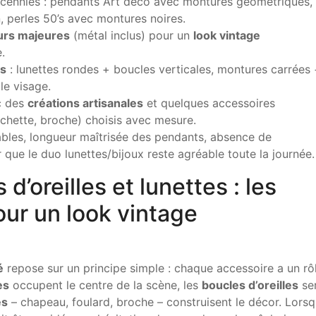
cennies : pendants Art déco avec montures géométriques,
n, perles 50’s avec montures noires.
eurs majeures
(métal inclus) pour un
look vintage
.
es
: lunettes rondes + boucles verticales, montures carrées
le visage.
ec des
créations artisanales
et quelques accessoires
nchette, broche) choisis avec mesure.
ables, longueur maîtrisée des pendants, absence de
que le duo lunettes/bijoux reste agréable toute la journée.
’oreilles et lunettes : les
our un look vintage
é
repose sur un principe simple : chaque accessoire a un rô
es
occupent le centre de la scène, les
boucles d’oreilles
se
es
– chapeau, foulard, broche – construisent le décor. Lors