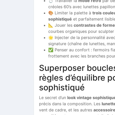
💍 Travailler la
mode rétro
par dé
créoles 60’s avec lunettes papillo
🎨 Limiter la palette à
trois coul
sophistiqué
et parfaitement lisible
📐 Jouer les
contrastes de form
courbes organiques pour sculpter 
🌟 Injecter de la personnalité av
signature (chaîne de lunettes, ma
✅ Penser au confort : fermoirs fi
frottement avec les branches pour 
Superposer boucles d
règles d’équilibre p
sophistiqué
Le secret d’un
look vintage sophistiqu
précis dans la composition. Les
lunett
vent de cadre, et les autres
accessoir