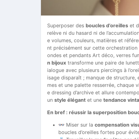
Superposer des
boucles d’oreilles
et 
relève ni du hasard ni de l’accumulation
e volumes, couleurs, matières et référ
nt précisément sur cette orchestration 
ondes et pendants Art déco, verres fumé
n bijoux
transforme une paire de lunette
ialogue avec plusieurs piercings à l’ore
isage disparaît ; manque de structure, et
mes et une palette resserrée, chaque v
e dressing d’archive et allure contemp
un
style élégant
et une
tendance vint
En bref : réussir la superposition bou
👓 Miser sur la
compensation visu
boucles d’oreilles fortes pour évit