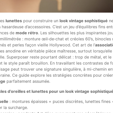
des
lunettes
pour construire un
look vintage sophistiqué
n
 hasardeuse d’accessoires. C’est un jeu d’équilibres fins ent
ences de
mode rétro
. Les silhouettes les plus inspirantes jo
millimétrée : monture œil‑de‑chat et créoles 60’s, binocles 
s et perles façon vieille Hollywood. Cet art de l’
associat
s anodine en véritable pièce maîtresse, surtout lorsqu’elle
ille. Superposer reste pourtant délicat : trop de métal, et le
 le style paraît brouillon. En travaillant les contrastes de f
isage peut trouver une signature singulière, à mi-chemin en
oraine. Ce guide explore les stratégies concrètes pour créer
age
parfaitement assumée.
cles d’oreilles et lunettes pour un look vintage sophistiqu
elle
: montures épaisses + puces discrètes, lunettes fines 
er la surcharge.