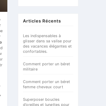
e
Articles Récents
r
ue
Les indispensables à
r
glisser dans sa valise pour
io
des vacances élégantes et
 d
confortables.
 v
or
Comment porter un béret
tr
militaire
Comment porter un béret
é
femme cheveux court
+
Superposer boucles
d’oreilles et lunettes pour