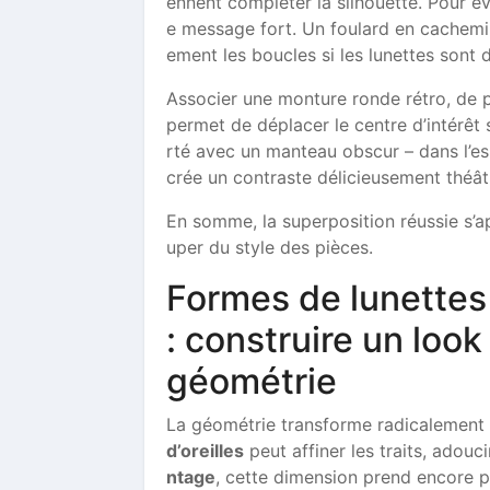
ennent compléter la silhouette. Pour év
e message fort. Un foulard en cachemir
ement les boucles si les lunettes sont
Associer une monture ronde rétro, de p
permet de déplacer le centre d’intérê
rté avec un manteau obscur – dans l’es
crée un contraste délicieusement théâtr
En somme, la superposition réussie s’a
uper du style des pièces.
Formes de lunettes 
: construire un look
géométrie
La géométrie transforme radicalement l
d’oreilles
peut affiner les traits, adou
ntage
, cette dimension prend encore p