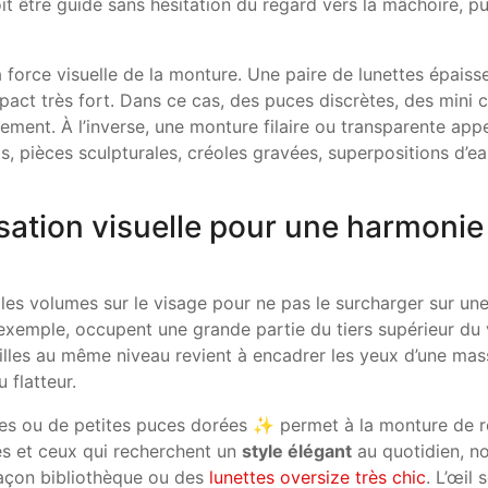
it être guidé sans hésitation du regard vers la mâchoire, pu
 force visuelle de la monture. Une paire de lunettes épaisse
ct très fort. Dans ce cas, des puces discrètes, des mini c
gement. À l’inverse, une monture filaire ou transparente app
s, pièces sculpturales, créoles gravées, superpositions d’ea
sation visuelle pour une harmonie
 les volumes sur le visage pour ne pas le surcharger sur un
 exemple, occupent une grande partie du tiers supérieur du 
eilles au même niveau revient à encadrer les yeux d’une mas
 flatteur.
stes ou de petites puces dorées ✨ permet à la monture de r
les et ceux qui recherchent un
style élégant
au quotidien, n
açon bibliothèque ou des
lunettes oversize très chic
. L’œil 