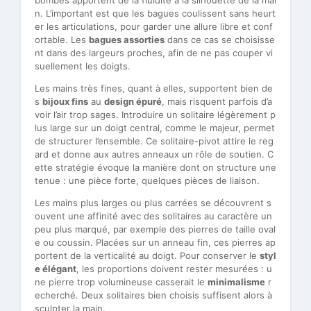
bombés apportent de la fluidité à la silhouette de la mai
n. L’important est que les bagues coulissent sans heurt
er les articulations, pour garder une allure libre et conf
ortable. Les
bagues assorties
dans ce cas se choisisse
nt dans des largeurs proches, afin de ne pas couper vi
suellement les doigts.
Les mains très fines, quant à elles, supportent bien de
s
bijoux fins
au
design épuré
, mais risquent parfois d’a
voir l’air trop sages. Introduire un solitaire légèrement p
lus large sur un doigt central, comme le majeur, permet
de structurer l’ensemble. Ce solitaire-pivot attire le reg
ard et donne aux autres anneaux un rôle de soutien. C
ette stratégie évoque la manière dont on structure une
tenue : une pièce forte, quelques pièces de liaison.
Les mains plus larges ou plus carrées se découvrent s
ouvent une affinité avec des solitaires au caractère un
peu plus marqué, par exemple des pierres de taille oval
e ou coussin. Placées sur un anneau fin, ces pierres ap
portent de la verticalité au doigt. Pour conserver le
styl
e élégant
, les proportions doivent rester mesurées : u
ne pierre trop volumineuse casserait le
minimalisme
r
echerché. Deux solitaires bien choisis suffisent alors à
sculpter la main.