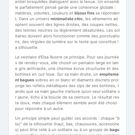
entiel lorsqu’elles dialoguent avec la tenue. Un ensemb
le parfaitement pensé garde une cohérence globale :
matières, volumes, couleurs et
bijoux fins
se réponden
t. Dans un univers
minimaliste chic
, les vêtements ad
optent souvent des lignes droites, des coupes nettes,
des teintes neutres ou légèrement désaturées. Les sol
itaires doivent alors fonctionner comme des ponctuatio
ns, des virgules de lumière sur le texte que constitue l
a silhouette.
Le vestiaire d’Elsa illustre ce principe. Pour ses journée
s de rendez-vous, elle choisit un pantalon large en lain
e gris anthracite, une chemise écrue structurée et des
bottines en cuir lisse. Sur sa main droite, un
empileme
nt bagues
sobres en or blanc et diamants discrets prol
onge les reflets métalliques des zips de ses bottines, t
andis que sa main gauche n’arbore qu’un seul solitaire o
r jaune, écho à la boucle de sa ceinture. Le résultat res
te doux, mais chaque élément semble avoir été choisi
pour répondre à un autre.
Un principe simple peut guider ces accords : chaque “b
loc” de la silhouette (haut, bas, chaussures, accessoire
s) peut être relié à un solitaire ou à un groupe de
bagu