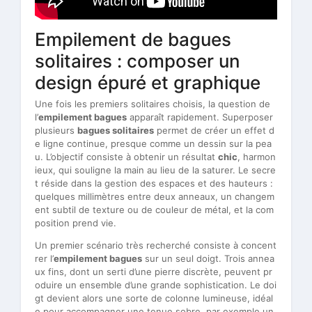
Empilement de bagues
solitaires : composer un
design épuré et graphique
Une fois les premiers solitaires choisis, la question de
l’
empilement bagues
apparaît rapidement. Superposer
plusieurs
bagues solitaires
permet de créer un effet d
e ligne continue, presque comme un dessin sur la pea
u. L’objectif consiste à obtenir un résultat
chic
, harmon
ieux, qui souligne la main au lieu de la saturer. Le secre
t réside dans la gestion des espaces et des hauteurs :
quelques millimètres entre deux anneaux, un changem
ent subtil de texture ou de couleur de métal, et la com
position prend vie.
Un premier scénario très recherché consiste à concent
rer l’
empilement bagues
sur un seul doigt. Trois annea
ux fins, dont un serti d’une pierre discrète, peuvent pr
oduire un ensemble d’une grande sophistication. Le doi
gt devient alors une sorte de colonne lumineuse, idéal
e pour accompagner une tenue sobre, par exemple un