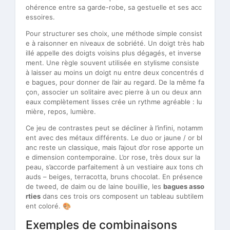
ohérence entre sa garde-robe, sa gestuelle et ses acc
essoires.
Pour structurer ses choix, une méthode simple consist
e à raisonner en niveaux de sobriété. Un doigt très hab
illé appelle des doigts voisins plus dégagés, et inverse
ment. Une règle souvent utilisée en stylisme consiste
à laisser au moins un doigt nu entre deux concentrés d
e bagues, pour donner de l’air au regard. De la même fa
çon, associer un solitaire avec pierre à un ou deux ann
eaux complètement lisses crée un rythme agréable : lu
mière, repos, lumière.
Ce jeu de contrastes peut se décliner à l’infini, notamm
ent avec des métaux différents. Le duo or jaune / or bl
anc reste un classique, mais l’ajout d’or rose apporte un
e dimension contemporaine. L’or rose, très doux sur la
peau, s’accorde parfaitement à un vestiaire aux tons ch
auds – beiges, terracotta, bruns chocolat. En présence
de tweed, de daim ou de laine bouillie, les
bagues asso
rties
dans ces trois ors composent un tableau subtilem
ent coloré. 🎨
Exemples de combinaisons