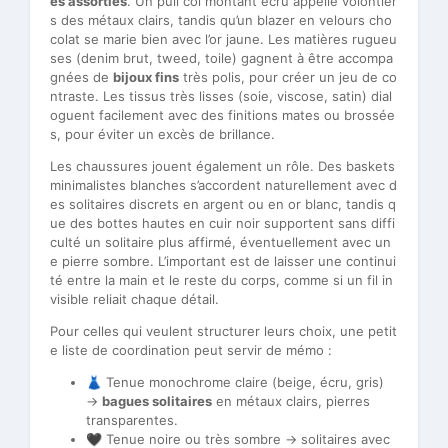
es assorties
. Un pull col montant écru appelle volontier
s des métaux clairs, tandis qu’un blazer en velours cho
colat se marie bien avec l’or jaune. Les matières rugueu
ses (denim brut, tweed, toile) gagnent à être accompa
gnées de
bijoux fins
très polis, pour créer un jeu de co
ntraste. Les tissus très lisses (soie, viscose, satin) dial
oguent facilement avec des finitions mates ou brossée
s, pour éviter un excès de brillance.
Les chaussures jouent également un rôle. Des baskets
minimalistes blanches s’accordent naturellement avec d
es solitaires discrets en argent ou en or blanc, tandis q
ue des bottes hautes en cuir noir supportent sans diffi
culté un solitaire plus affirmé, éventuellement avec un
e pierre sombre. L’important est de laisser une continui
té entre la main et le reste du corps, comme si un fil in
visible reliait chaque détail.
Pour celles qui veulent structurer leurs choix, une petit
e liste de coordination peut servir de mémo :
👗 Tenue monochrome claire (beige, écru, gris)
→
bagues solitaires
en métaux clairs, pierres
transparentes.
🖤 Tenue noire ou très sombre → solitaires avec