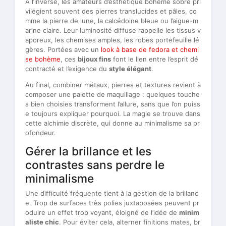
À l’inverse, les amateurs d’esthétique bohème sobre pri
vilégient souvent des pierres translucides et pâles, co
mme la pierre de lune, la calcédoine bleue ou l’aigue-m
arine claire. Leur luminosité diffuse rappelle les tissus v
aporeux, les chemises amples, les robes portefeuille lé
gères. Portées avec un
look à base de fedora et chemi
se bohème
, ces
bijoux fins
font le lien entre l’esprit dé
contracté et l’exigence du
style élégant
.
Au final, combiner métaux, pierres et textures revient à
composer une palette de maquillage : quelques touche
s bien choisies transforment l’allure, sans que l’on puiss
e toujours expliquer pourquoi. La magie se trouve dans
cette alchimie discrète, qui donne au minimalisme sa pr
ofondeur.
Gérer la brillance et les
contrastes sans perdre le
minimalisme
Une difficulté fréquente tient à la gestion de la brillanc
e. Trop de surfaces très polies juxtaposées peuvent pr
oduire un effet trop voyant, éloigné de l’idée de
minim
aliste chic
. Pour éviter cela, alterner finitions mates, br