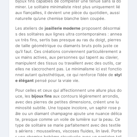
bijoux fins capables de compléter une tenue sans la do
miner. Le solitaire minimaliste n’est plus uniquement lié
aux fiançailles, il devient une pièce du quotidien, aussi
naturelle qu’une chemise blanche bien coupée.
Les ateliers de
joaillerie moderne
proposent désormai
s des solitaires aux lignes ultra contemporaines : annea
ux très fins, sertis bas presque au ras du doigt, pierres
de taille géométrique ou diamants bruts polis juste ce
qu’il faut. Ces créations conviennent particulièrement a
ux mains actives, aux personnes qui tapent au clavier,
manipulent des tissus ou travaillent avec des outils, car
elles ne s’accrochent pas. Le minimalisme ici est fonctio
nnel autant qu’esthétique, ce qui renforce l’idée de
styl
e élégant
pensé pour la vraie vie.
Pour celles et ceux qui affectionnent une allure plus do
uce, les
bijoux fins
aux contours légèrement arrondis,
avec des pierres de petites dimensions, créent une lu
minosité subtile. Une topaze incolore, un saphir rose p
âle ou un diamant champagne ajoute une nuance délica
te, presque comme un voile de lumière sur la peau. Ce
type de solitaire se marie parfaitement avec des textile
s aériens : mousselines, viscoses fluides, lin lavé. Porte
r une chemise bohème structurée avec un pantalon tail