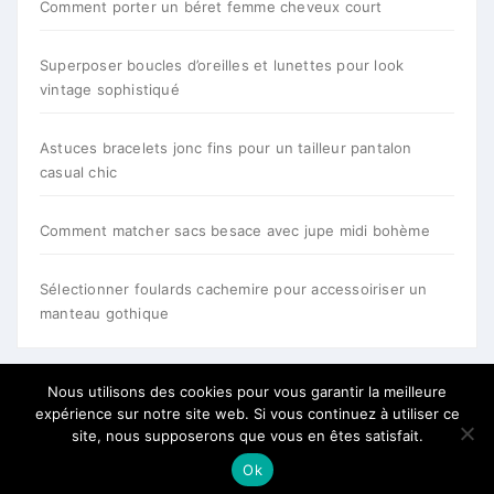
Comment porter un béret femme cheveux court
Superposer boucles d’oreilles et lunettes pour look
vintage sophistiqué
Astuces bracelets jonc fins pour un tailleur pantalon
casual chic
Comment matcher sacs besace avec jupe midi bohème
Sélectionner foulards cachemire pour accessoiriser un
manteau gothique
Nous utilisons des cookies pour vous garantir la meilleure
expérience sur notre site web. Si vous continuez à utiliser ce
site, nous supposerons que vous en êtes satisfait.
Ok
Tous droits reservés