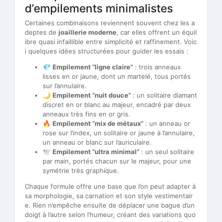
d’empilements minimalistes
Certaines combinaisons reviennent souvent chez les a
deptes de
joaillerie moderne
, car elles offrent un équil
ibre quasi infaillible entre simplicité et raffinement. Voic
i quelques idées structurées pour guider les essais :
💎
Empilement “ligne claire”
: trois anneaux
lisses en or jaune, dont un martelé, tous portés
sur l’annulaire.
🌙
Empilement “nuit douce”
: un solitaire diamant
discret en or blanc au majeur, encadré par deux
anneaux très fins en or gris.
🔥
Empilement “mix de métaux”
: un anneau or
rose sur l’index, un solitaire or jaune à l’annulaire,
un anneau or blanc sur l’auriculaire.
🕊️
Empilement “ultra minimal”
: un seul solitaire
par main, portés chacun sur le majeur, pour une
symétrie très graphique.
Chaque formule offre une base que l’on peut adapter à
sa morphologie, sa carnation et son style vestimentair
e. Rien n’empêche ensuite de déplacer une bague d’un
doigt à l’autre selon l’humeur, créant des variations quo