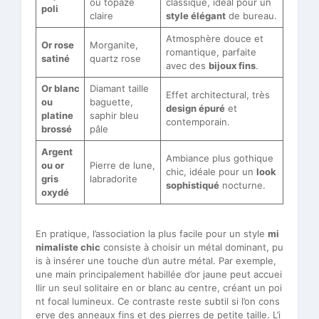
ou topaze
classique, idéal pour un
poli
claire
style élégant
de bureau.
Atmosphère douce et
Or rose
Morganite,
romantique, parfaite
satiné
quartz rose
avec des
bijoux fins
.
Or blanc
Diamant taille
Effet architectural, très
ou
baguette,
design épuré
et
platine
saphir bleu
contemporain.
brossé
pâle
Argent
Ambiance plus gothique
ou or
Pierre de lune,
chic, idéale pour un
look
gris
labradorite
sophistiqué
nocturne.
oxydé
En pratique, l’association la plus facile pour un style
mi
nimaliste chic
consiste à choisir un métal dominant, pu
is à insérer une touche d’un autre métal. Par exemple,
une main principalement habillée d’or jaune peut accuei
llir un seul solitaire en or blanc au centre, créant un poi
nt focal lumineux. Ce contraste reste subtil si l’on cons
erve des anneaux fins et des pierres de petite taille. L’i