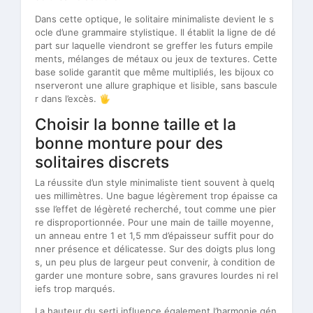
Dans cette optique, le solitaire minimaliste devient le s
ocle d’une grammaire stylistique. Il établit la ligne de dé
part sur laquelle viendront se greffer les futurs empile
ments, mélanges de métaux ou jeux de textures. Cette
base solide garantit que même multipliés, les bijoux co
nserveront une allure graphique et lisible, sans bascule
r dans l’excès. 🖐️
Choisir la bonne taille et la
bonne monture pour des
solitaires discrets
La réussite d’un style minimaliste tient souvent à quelq
ues millimètres. Une bague légèrement trop épaisse ca
sse l’effet de légèreté recherché, tout comme une pier
re disproportionnée. Pour une main de taille moyenne,
un anneau entre 1 et 1,5 mm d’épaisseur suffit pour do
nner présence et délicatesse. Sur des doigts plus long
s, un peu plus de largeur peut convenir, à condition de
garder une monture sobre, sans gravures lourdes ni rel
iefs trop marqués.
La hauteur du serti influence également l’harmonie gén