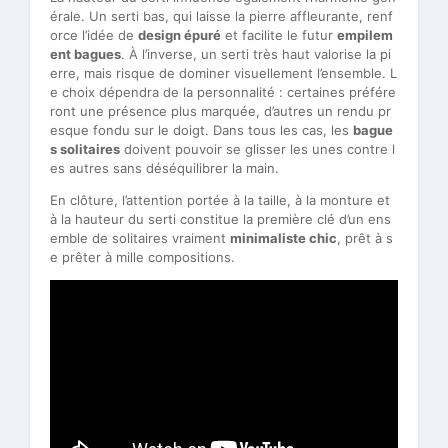
érale. Un serti bas, qui laisse la pierre affleurante, renf
orce l’idée de
design épuré
et facilite le futur
empilem
ent bagues
. À l’inverse, un serti très haut valorise la pi
erre, mais risque de dominer visuellement l’ensemble. L
e choix dépendra de la personnalité : certaines préfére
ront une présence plus marquée, d’autres un rendu pr
esque fondu sur le doigt. Dans tous les cas, les
bague
s solitaires
doivent pouvoir se glisser les unes contre l
es autres sans déséquilibrer la main.
En clôture, l’attention portée à la taille, à la monture et
à la hauteur du serti constitue la première clé d’un ens
emble de solitaires vraiment
minimaliste chic
, prêt à s
e prêter à mille compositions.