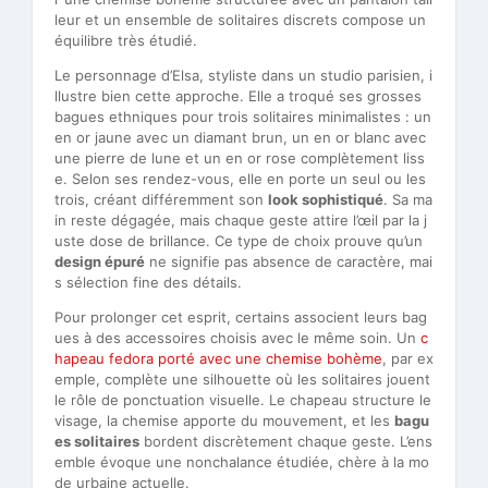
leur et un ensemble de solitaires discrets compose un
équilibre très étudié.
Le personnage d’Elsa, styliste dans un studio parisien, i
llustre bien cette approche. Elle a troqué ses grosses
bagues ethniques pour trois solitaires minimalistes : un
en or jaune avec un diamant brun, un en or blanc avec
une pierre de lune et un en or rose complètement liss
e. Selon ses rendez-vous, elle en porte un seul ou les
trois, créant différemment son
look sophistiqué
. Sa ma
in reste dégagée, mais chaque geste attire l’œil par la j
uste dose de brillance. Ce type de choix prouve qu’un
design épuré
ne signifie pas absence de caractère, mai
s sélection fine des détails.
Pour prolonger cet esprit, certains associent leurs bag
ues à des accessoires choisis avec le même soin. Un
c
hapeau fedora porté avec une chemise bohème
, par ex
emple, complète une silhouette où les solitaires jouent
le rôle de ponctuation visuelle. Le chapeau structure le
visage, la chemise apporte du mouvement, et les
bagu
es solitaires
bordent discrètement chaque geste. L’ens
emble évoque une nonchalance étudiée, chère à la mo
de urbaine actuelle.