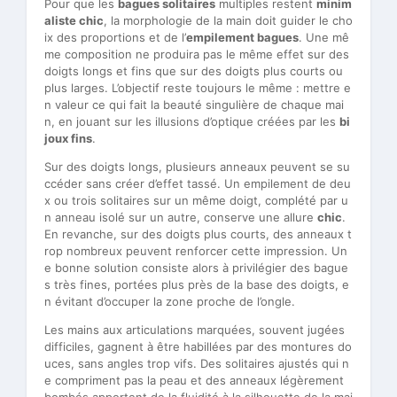
Pour que les
bagues solitaires
multiples restent
minim
aliste chic
, la morphologie de la main doit guider le cho
ix des proportions et de l’
empilement bagues
. Une mê
me composition ne produira pas le même effet sur des
doigts longs et fins que sur des doigts plus courts ou
plus larges. L’objectif reste toujours le même : mettre e
n valeur ce qui fait la beauté singulière de chaque mai
n, en jouant sur les illusions d’optique créées par les
bi
joux fins
.
Sur des doigts longs, plusieurs anneaux peuvent se su
ccéder sans créer d’effet tassé. Un empilement de deu
x ou trois solitaires sur un même doigt, complété par u
n anneau isolé sur un autre, conserve une allure
chic
.
En revanche, sur des doigts plus courts, des anneaux t
rop nombreux peuvent renforcer cette impression. Un
e bonne solution consiste alors à privilégier des bague
s très fines, portées plus près de la base des doigts, e
n évitant d’occuper la zone proche de l’ongle.
Les mains aux articulations marquées, souvent jugées
difficiles, gagnent à être habillées par des montures do
uces, sans angles trop vifs. Des solitaires ajustés qui n
e compriment pas la peau et des anneaux légèrement