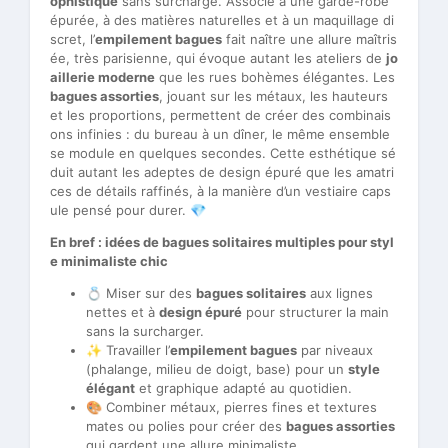
ophistiqué
sans surcharge. Associé à une garde-robe
épurée, à des matières naturelles et à un maquillage di
scret, l’
empilement bagues
fait naître une allure maîtris
ée, très parisienne, qui évoque autant les ateliers de
jo
aillerie moderne
que les rues bohèmes élégantes. Les
bagues assorties
, jouant sur les métaux, les hauteurs
et les proportions, permettent de créer des combinais
ons infinies : du bureau à un dîner, le même ensemble
se module en quelques secondes. Cette esthétique sé
duit autant les adeptes de design épuré que les amatri
ces de détails raffinés, à la manière d’un vestiaire caps
ule pensé pour durer. 💎
En bref : idées de bagues solitaires multiples pour styl
e minimaliste chic
💍 Miser sur des
bagues solitaires
aux lignes
nettes et à
design épuré
pour structurer la main
sans la surcharger.
✨ Travailler l’
empilement bagues
par niveaux
(phalange, milieu de doigt, base) pour un
style
élégant
et graphique adapté au quotidien.
🎨 Combiner métaux, pierres fines et textures
mates ou polies pour créer des
bagues assorties
qui gardent une allure minimaliste.