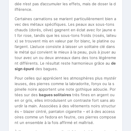
dée n’est pas d’accumuler les effets, mais de doser la d
ifférence.
Certaines carnations se marient particulièrement bien a
vec des métaux spécifiques. Les peaux aux sous-tons
chauds (dorés, olive) gagnent en éclat avec l’or jaune e
t l’or rose, tandis que les sous-tons froids (rosés, laiteu
x) se trouvent mis en valeur par l’or blanc, le platine ou
l’argent. L’astuce consiste à laisser un solitaire clé dans
le métal qui convient le mieux à la peau, puis à jouer au
tour avec un ou deux anneaux dans des tons légèreme
nt différents. Le résultat reste harmonieux grâce au
de
sign épuré
des bagues.
Pour celles qui apprécient les atmosphères plus mystér
ieuses, des pierres comme la labradorite, l’onyx ou la s
pinelle noire apportent une note gothique adoucie. Por
tées sur des
bagues solitaires
très fines en argent ou
en or gris, elles introduisent un contraste fort sans alo
urdir la main. Associées à des vêtements noirs structur
és – blazer cintré, pantalon cigarette – et à des access
oires comme un fedora en feutre, ces pierres compose
nt un ensemble à la fois affirmé et maîtrisé.