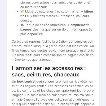
pierres contrastées (diamants, pierres de lune)
ou métaux chauds.
🌾 Matières naturelles (lin, coton, laine) →
bijoux
fins
aux finitions mates ou brossées, couleurs
douces.
🎭 Tenue de soirée structurée →
empilement
bagues
plus marqué sur un doigt, main opposée
plus dépouillée.
Ce type de repères facilite la création d’ensembles coh
érents, même lorsque la garde-robe est très variée. Au
fil du temps, ces gestes deviennent presque instinctifs
: la main “sait” quelle combinaison de bagues choisir en
même temps que la tenue.
Harmoniser les accessoires :
sacs, ceintures, chapeaux
Un
look sophistiqué
se joue rarement sur les vêtemen
ts et les bagues seules. Les accessoires comme les sa
cs, les ceintures et les chapeaux apportent leur propre
langage. Un sac à main en cuir structuré, minimaliste, s
e marie à merveille avec des solitaires géométriques, ta
ndis qu’un panier en osier ou un cabas souple appelle d