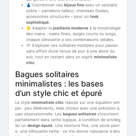
👗 Coordonner ces
bijoux fins
avec un vestiaire
sobre – pantalons tailleur, chemises fluides,
accessoires structurés – pour un
look
sophistiqué
.
🖐️ Adapter la
joaillerie moderne
à la morphologie
des mains : mains fines, doigts courts ou longs,
chaque silhouette a ses combinaisons idéales.
🕊️ Employer ces solitaires multiples pour passer
sans effort d’une tenue de jour à une allure du
soir, tout en restant dans un esprit
minimaliste
chic
.
Bagues solitaires
minimalistes : les bases
d’un style chic et épuré
Le style
minimaliste chic
repose sur une équation sim
ple : peu d’éléments, mais choisis avec une précision q
uasi obsessionnelle. Les
bagues solitaires
s’inscrivent
parfaitement dans cette logique, à condition de privilég
ier un
design épuré
. Une monture fine, une seule pierr
e, une silhouette nette : ce trio donne naissance à des