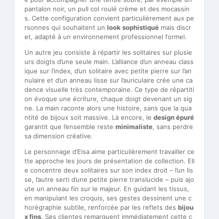
pantalon noir, un pull col roulé crème et des mocassin
s. Cette configuration convient particulièrement aux pe
rsonnes qui souhaitent un
look sophistiqué
mais discr
et, adapté à un environnement professionnel formel.
Un autre jeu consiste à répartir les solitaires sur plusie
urs doigts d’une seule main. L’alliance d’un anneau class
ique sur l’index, d’un solitaire avec petite pierre sur l’an
nulaire et d’un anneau lisse sur l’auriculaire crée une ca
dence visuelle très contemporaine. Ce type de répartiti
on évoque une écriture, chaque doigt devenant un sig
ne. La main raconte alors une histoire, sans que la qua
ntité de bijoux soit massive. Là encore, le
design épuré
garantit que l’ensemble reste
minimaliste
, sans perdre
sa dimension créative.
Le personnage d’Elsa aime particulièrement travailler ce
tte approche les jours de présentation de collection. Ell
e concentre deux solitaires sur son index droit – l’un lis
se, l’autre serti d’une petite pierre translucide – puis ajo
ute un anneau fin sur le majeur. En guidant les tissus,
en manipulant les croquis, ses gestes dessinent une c
horégraphie subtile, renforcée par les reflets des
bijou
x fins
. Ses clientes remarquent immédiatement cette c