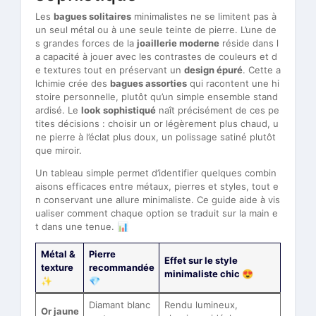
Les
bagues solitaires
minimalistes ne se limitent pas à
un seul métal ou à une seule teinte de pierre. L’une de
s grandes forces de la
joaillerie moderne
réside dans l
a capacité à jouer avec les contrastes de couleurs et d
e textures tout en préservant un
design épuré
. Cette a
lchimie crée des
bagues assorties
qui racontent une hi
stoire personnelle, plutôt qu’un simple ensemble stand
ardisé. Le
look sophistiqué
naît précisément de ces pe
tites décisions : choisir un or légèrement plus chaud, u
ne pierre à l’éclat plus doux, un polissage satiné plutôt
que miroir.
Un tableau simple permet d’identifier quelques combin
aisons efficaces entre métaux, pierres et styles, tout e
n conservant une allure minimaliste. Ce guide aide à vis
ualiser comment chaque option se traduit sur la main e
t dans une tenue. 📊
Métal &
Pierre
Effet sur le style
texture
recommandée
minimaliste chic 😍
✨
💎
Diamant blanc
Rendu lumineux,
Or jaune