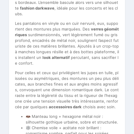
s bordeaux. L’ensemble bascule alors vers une silhouet
te
fashion darkwave
, idéale pour les concerts et les cl
ubs.
Les pantalons en vinyle ou en cuir nervuré, eux, suppo
rtent des montures plus marquées. Des
verres géomét
riques
surdimensionnés, vert légèrement fumé ou gris
profond, encadrés de métal noir, soulignent l’aspect fut
uriste de ces matières brillantes. Ajoutés à un crop-top
à manches longues résille et à des bottes plateforme, il
s installent un
look alternatif
percutant, sans sacrifier l
e confort.
Pour celles et ceux qui privilégient les jupes en tulle, pl
issées ou asymétriques, des montures un peu plus déli
cates, aux branches fines et aux angles moins agressif
s, convoquent une dimension romantique dark. Le cont
raste entre la légèreté du tissu et la rigueur de l’hexag
one crée une tension visuelle très intéressante, renfor
cée par quelques
accessoires dark
choisis avec soin.
🦇 Manteau long + hexagone métal noir :
silhouette gothique urbaine, sobre et structurée.
🕸 Chemise voile + acétate noir brillant :
romantisme sombre, parfait pour les soirées.