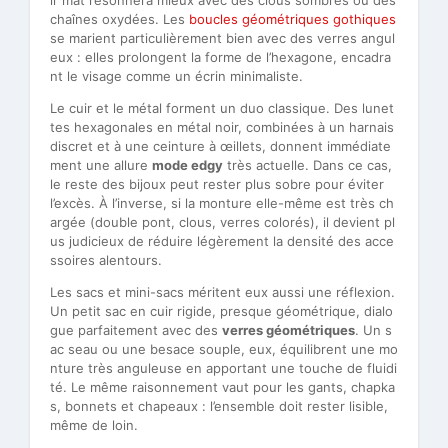
ir mat résonnera mieux avec des clous sombres ou des
chaînes oxydées. Les
boucles géométriques gothiques
se marient particulièrement bien avec des verres angul
eux : elles prolongent la forme de l’hexagone, encadra
nt le visage comme un écrin minimaliste.
Le cuir et le métal forment un duo classique. Des lunet
tes hexagonales en métal noir, combinées à un harnais
discret et à une ceinture à œillets, donnent immédiate
ment une allure
mode edgy
très actuelle. Dans ce cas,
le reste des bijoux peut rester plus sobre pour éviter
l’excès. À l’inverse, si la monture elle-même est très ch
argée (double pont, clous, verres colorés), il devient pl
us judicieux de réduire légèrement la densité des acce
ssoires alentours.
Les sacs et mini-sacs méritent eux aussi une réflexion.
Un petit sac en cuir rigide, presque géométrique, dialo
gue parfaitement avec des
verres géométriques
. Un s
ac seau ou une besace souple, eux, équilibrent une mo
nture très anguleuse en apportant une touche de fluidi
té. Le même raisonnement vaut pour les gants, chapka
s, bonnets et chapeaux : l’ensemble doit rester lisible,
même de loin.