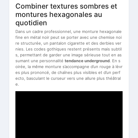
Combiner textures sombres et
montures hexagonales au
quotidien
Dans un cadre professionnel, une monture hexagonale
fine en métal noir peut se porter avec une chemise noi
re structurée, un pantalon cigarette et des derbies ver
nies. Les codes gothiques restent présents mais subtil
s, permettant de garder une image sérieuse tout en as
sumant une personnalité
tendance underground
. En s
oirée, la même monture s’accompagne d’un rouge à lèvr
es plus prononcé, de chaînes plus visibles et d’un perf
ecto, basculant le curseur vers une allure plus théâtral
e.