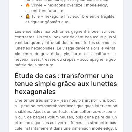
🔥 Vinyle + hexagone oversize :
mode edgy
,
accent très futuriste.
🧛‍♀️ Tulle + hexagone fin : équilibre entre fragilité
et rigueur géométrique.
Les ensembles monochromes gagnent à jouer sur ces
contrastes. Un total look noir devient beaucoup plus vi
vant lorsqu’on y introduit des formes fortes comme les
lunettes hexagonales. Le visage devient alors le vérita
ble centre de gravité du style, surtout si la coiffure – c
heveux lissés, tressés ou crêpés – accompagne la géo
métrie de la monture.
Étude de cas : transformer une
tenue simple grâce aux lunettes
hexagonales
Une tenue très simple – jean noir, t-shirt noir uni, boot
s – peut se métamorphoser avec quelques intervention
s ciblées. Ajout d’un perfecto, d’un collier ras-du-cou e
n cuir, de bagues volumineuses, puis d’une paire de lun
ettes hexagonales aux verres fumés : la silhouette bas
cule instantanément dans une dimension
mode edgy
. L