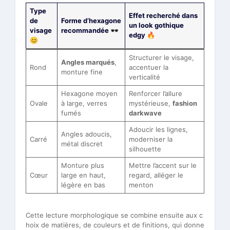
Type
Effet recherché dans
de
Forme d’hexagone
un look gothique
visage
recommandée 🕶
edgy 🔥
😊
Structurer le visage,
Angles marqués
,
Rond
accentuer la
monture fine
verticalité
Hexagone moyen
Renforcer l’allure
Ovale
à large, verres
mystérieuse,
fashion
fumés
darkwave
Adoucir les lignes,
Angles adoucis,
Carré
moderniser la
métal discret
silhouette
Monture plus
Mettre l’accent sur le
Cœur
large en haut,
regard, alléger le
légère en bas
menton
Cette lecture morphologique se combine ensuite aux c
hoix de matières, de couleurs et de finitions, qui donne