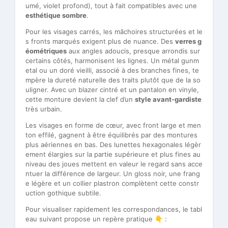
umé, violet profond), tout à fait compatibles avec une
esthétique sombre
.
Pour les visages carrés, les mâchoires structurées et le
s fronts marqués exigent plus de nuance. Des
verres g
éométriques
aux angles adoucis, presque arrondis sur
certains côtés, harmonisent les lignes. Un métal gunm
etal ou un doré vieilli, associé à des branches fines, te
mpère la dureté naturelle des traits plutôt que de la so
uligner. Avec un blazer cintré et un pantalon en vinyle,
cette monture devient la clef d’un
style avant-gardiste
très urbain.
Les visages en forme de cœur, avec front large et men
ton effilé, gagnent à être équilibrés par des montures
plus aériennes en bas. Des lunettes hexagonales légèr
ement élargies sur la partie supérieure et plus fines au
niveau des joues mettent en valeur le regard sans acce
ntuer la différence de largeur. Un gloss noir, une frang
e légère et un collier plastron complètent cette constr
uction gothique subtile.
Pour visualiser rapidement les correspondances, le tabl
eau suivant propose un repère pratique 👇 :