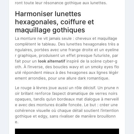
ront toute leur résonance gothique aux lunettes.
Harmoniser lunettes
hexagonales, coiffure et
maquillage gothiques
La monture ne vit jamais seule : cheveux et maquillage
complètent le tableau. Des lunettes hexagonales très a
ngulaires, portées avec une frange droite et un eyeline
r graphique, produisent un effet presque futuriste, par
fait pour un
look alternatif
inspiré de la scène cyber-g
oth. À l’inverse, des boucles wavy et un smoky eyes flo
uté répondent mieux à des hexagones aux lignes légèr
ement arrondies, pour une allure dark romantique.
Le rouge à lèvres joue aussi un rôle décisif. Un prune n
oir brillant renforce l’aspect dramatique de verres noirs
opaques, tandis qu’un bordeaux mat dialogue à merveill
e avec des montures écaille foncée. Le but : créer une
cohérence visuelle où chaque détail soutient l’intention
gothique et edgy, sans rivaliser de manière brouillonn
e.