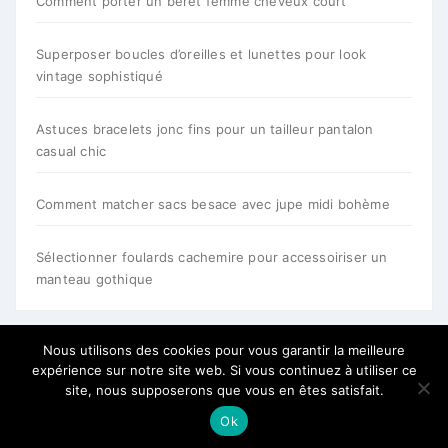
Comment porter un béret femme cheveux court
Superposer boucles d’oreilles et lunettes pour look
vintage sophistiqué
Astuces bracelets jonc fins pour un tailleur pantalon
casual chic
Comment matcher sacs besace avec jupe midi bohème
Sélectionner foulards cachemire pour accessoiriser un
manteau gothique
Nous utilisons des cookies pour vous garantir la meilleure
expérience sur notre site web. Si vous continuez à utiliser ce
site, nous supposerons que vous en êtes satisfait.
Ok
Tous droits reservés