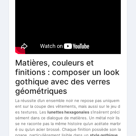
Matières, couleurs et
finitions : composer un look
gothique avec des verres
géométriques
La réussite d’un ensemble noir ne repose pas uniquem
ent sur la coupe des vêtements, mais aussi sur le jeu d
es textures. Les
lunettes hexagonales
s’insèrent préci
sément dans ce dialogue de matières. Un métal noir lis
se ne raconte pas la même histoire qu’un acétate marbr
é ou qu’un acier brossé. Chaque finition possède son la
ngage, particulièrement lisible dans un
style gothique