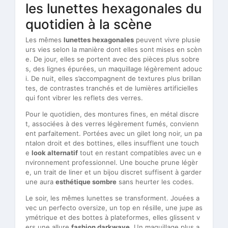
les lunettes hexagonales du
quotidien à la scène
Les mêmes
lunettes hexagonales
peuvent vivre plusie
urs vies selon la manière dont elles sont mises en scèn
e. De jour, elles se portent avec des pièces plus sobre
s, des lignes épurées, un maquillage légèrement adouc
i. De nuit, elles s’accompagnent de textures plus brillan
tes, de contrastes tranchés et de lumières artificielles
qui font vibrer les reflets des verres.
Pour le quotidien, des montures fines, en métal discre
t, associées à des verres légèrement fumés, convienn
ent parfaitement. Portées avec un gilet long noir, un pa
ntalon droit et des bottines, elles insufflent une touch
e
look alternatif
tout en restant compatibles avec un e
nvironnement professionnel. Une bouche prune légèr
e, un trait de liner et un bijou discret suffisent à garder
une aura
esthétique sombre
sans heurter les codes.
Le soir, les mêmes lunettes se transforment. Jouées a
vec un perfecto oversize, un top en résille, une jupe as
ymétrique et des bottes à plateformes, elles glissent v
ers une allure
fashion darkwave
. Un maquillage plus a