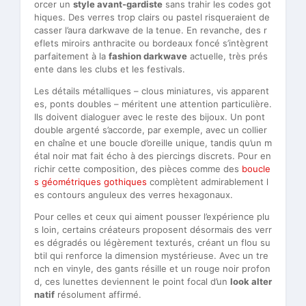
orcer un
style avant-gardiste
sans trahir les codes got
hiques. Des verres trop clairs ou pastel risqueraient de
casser l’aura darkwave de la tenue. En revanche, des r
eflets miroirs anthracite ou bordeaux foncé s’intègrent
parfaitement à la
fashion darkwave
actuelle, très prés
ente dans les clubs et les festivals.
Les détails métalliques – clous miniatures, vis apparent
es, ponts doubles – méritent une attention particulière.
Ils doivent dialoguer avec le reste des bijoux. Un pont
double argenté s’accorde, par exemple, avec un collier
en chaîne et une boucle d’oreille unique, tandis qu’un m
étal noir mat fait écho à des piercings discrets. Pour en
richir cette composition, des pièces comme des
boucle
s géométriques gothiques
complètent admirablement l
es contours anguleux des verres hexagonaux.
Pour celles et ceux qui aiment pousser l’expérience plu
s loin, certains créateurs proposent désormais des verr
es dégradés ou légèrement texturés, créant un flou su
btil qui renforce la dimension mystérieuse. Avec un tre
nch en vinyle, des gants résille et un rouge noir profon
d, ces lunettes deviennent le point focal d’un
look alter
natif
résolument affirmé.