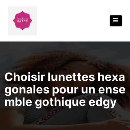
Aller
au
contenu
Choisir lunettes hexa
gonales pour un ense
mble gothique edgy