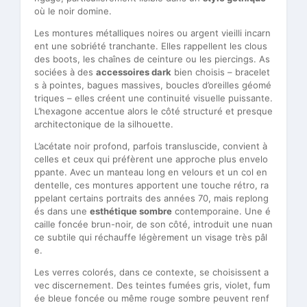
où le noir domine.
Les montures métalliques noires ou argent vieilli incarn
ent une sobriété tranchante. Elles rappellent les clous
des boots, les chaînes de ceinture ou les piercings. As
sociées à des
accessoires dark
bien choisis – bracelet
s à pointes, bagues massives, boucles d’oreilles géomé
triques – elles créent une continuité visuelle puissante.
L’hexagone accentue alors le côté structuré et presque
architectonique de la silhouette.
L’acétate noir profond, parfois transluscide, convient à
celles et ceux qui préfèrent une approche plus envelo
ppante. Avec un manteau long en velours et un col en
dentelle, ces montures apportent une touche rétro, ra
ppelant certains portraits des années 70, mais replong
és dans une
esthétique sombre
contemporaine. Une é
caille foncée brun-noir, de son côté, introduit une nuan
ce subtile qui réchauffe légèrement un visage très pâl
e.
Les verres colorés, dans ce contexte, se choisissent a
vec discernement. Des teintes fumées gris, violet, fum
ée bleue foncée ou même rouge sombre peuvent renf