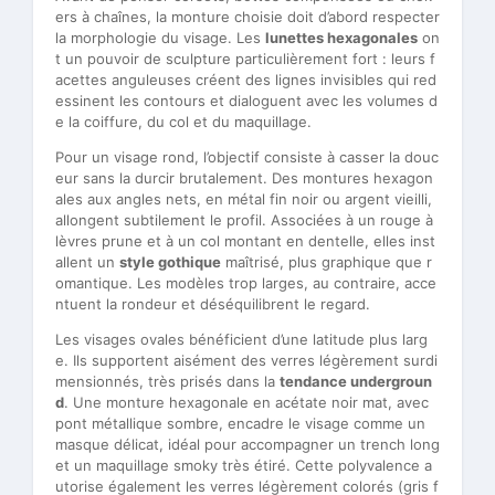
ers à chaînes, la monture choisie doit d’abord respecter
la morphologie du visage. Les
lunettes hexagonales
on
t un pouvoir de sculpture particulièrement fort : leurs f
acettes anguleuses créent des lignes invisibles qui red
essinent les contours et dialoguent avec les volumes d
e la coiffure, du col et du maquillage.
Pour un visage rond, l’objectif consiste à casser la douc
eur sans la durcir brutalement. Des montures hexagon
ales aux angles nets, en métal fin noir ou argent vieilli,
allongent subtilement le profil. Associées à un rouge à
lèvres prune et à un col montant en dentelle, elles inst
allent un
style gothique
maîtrisé, plus graphique que r
omantique. Les modèles trop larges, au contraire, acce
ntuent la rondeur et déséquilibrent le regard.
Les visages ovales bénéficient d’une latitude plus larg
e. Ils supportent aisément des verres légèrement surdi
mensionnés, très prisés dans la
tendance undergroun
d
. Une monture hexagonale en acétate noir mat, avec
pont métallique sombre, encadre le visage comme un
masque délicat, idéal pour accompagner un trench long
et un maquillage smoky très étiré. Cette polyvalence a
utorise également les verres légèrement colorés (gris f