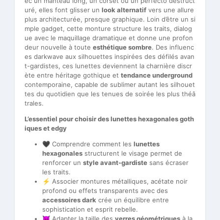
ec un manteau long, un corset ou un perfecto déstruct
uré, elles font glisser un
look alternatif
vers une allure
plus architecturée, presque graphique. Loin d’être un si
mple gadget, cette monture structure les traits, dialog
ue avec le maquillage dramatique et donne une profon
deur nouvelle à toute
esthétique sombre
. Des influenc
es darkwave aux silhouettes inspirées des défilés avan
t-gardistes, ces lunettes deviennent la charnière discr
ète entre héritage gothique et
tendance underground
contemporaine, capable de sublimer autant les silhouet
tes du quotidien que les tenues de soirée les plus théâ
trales.
L’essentiel pour choisir des lunettes hexagonales goth
iques et edgy
🖤 Comprendre comment les
lunettes
hexagonales
structurent le visage permet de
renforcer un
style avant-gardiste
sans écraser
les traits.
⚡ Associer montures métalliques, acétate noir
profond ou effets transparents avec des
accessoires dark
crée un équilibre entre
sophistication et esprit rebelle.
😈 Adapter la taille des
verres géométriques
à la