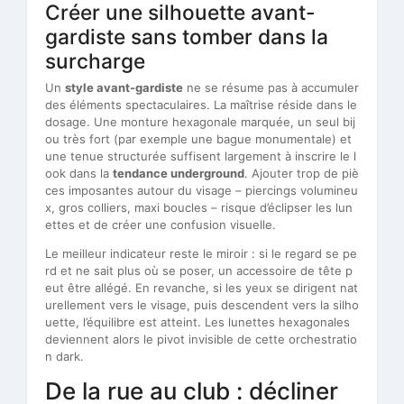
Créer une silhouette avant-
gardiste sans tomber dans la
surcharge
Un
style avant-gardiste
ne se résume pas à accumuler
des éléments spectaculaires. La maîtrise réside dans le
dosage. Une monture hexagonale marquée, un seul bij
ou très fort (par exemple une bague monumentale) et
une tenue structurée suffisent largement à inscrire le l
ook dans la
tendance underground
. Ajouter trop de piè
ces imposantes autour du visage – piercings volumineu
x, gros colliers, maxi boucles – risque d’éclipser les lun
ettes et de créer une confusion visuelle.
Le meilleur indicateur reste le miroir : si le regard se pe
rd et ne sait plus où se poser, un accessoire de tête p
eut être allégé. En revanche, si les yeux se dirigent nat
urellement vers le visage, puis descendent vers la silho
uette, l’équilibre est atteint. Les lunettes hexagonales
deviennent alors le pivot invisible de cette orchestratio
n dark.
De la rue au club : décliner