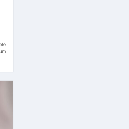
elè
lum