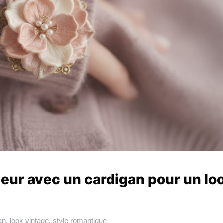
leur avec un cardigan pour un lo
an
,
look vintage
,
style romantique