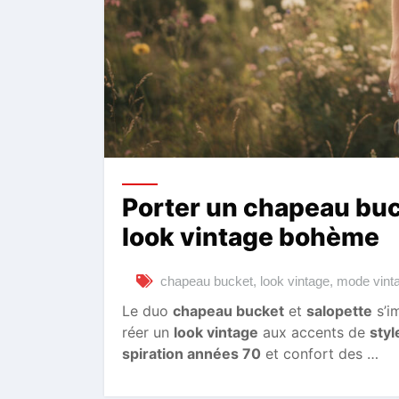
Porter un chapeau buc
look vintage bohème
chapeau bucket
,
look vintage
,
mode vint
Le duo
chapeau bucket
et
salopette
s’i
réer un
look vintage
aux accents de
sty
spiration années 70
et confort des …