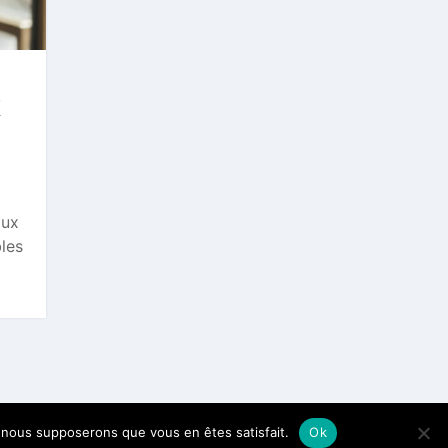
k
aux
les
e, nous supposerons que vous en êtes satisfait.
Ok