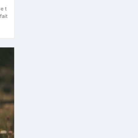
e t
fait