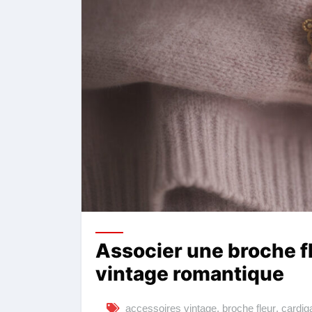
Associer une broche f
vintage romantique
accessoires vintage
,
broche fleur
,
cardig