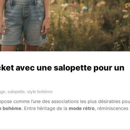
ket avec une salopette pour un
age
,
salopette
,
style bohème
mpose comme l’une des associations les plus désirables pou
le bohème
. Entre héritage de la
mode rétro
, réminiscences 