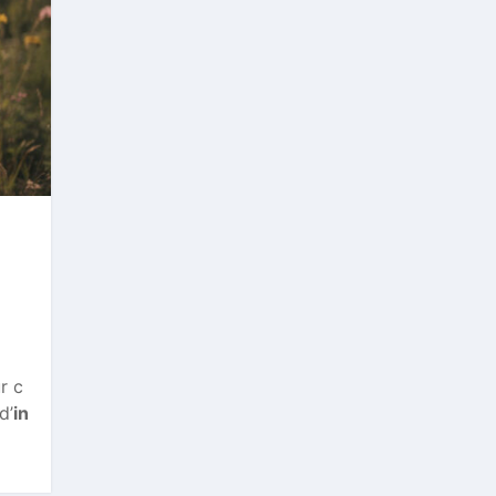
r c
d’
in