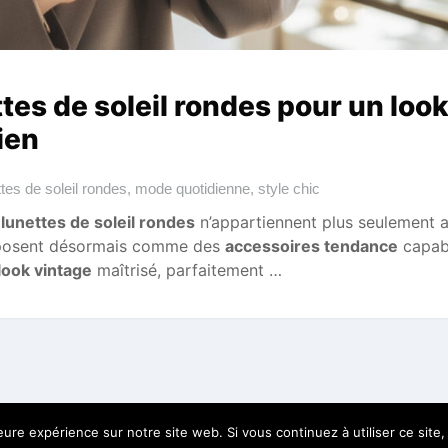
tes de soleil rondes pour un loo
ien
ttes de soleil rondes
,
mode quotidienne
,
style chic
s
lunettes de soleil rondes
n’appartiennent plus seulement 
’imposent désormais comme des
accessoires tendance
capab
look vintage
maîtrisé, parfaitement …
leure expérience sur notre site web. Si vous continuez à utiliser ce sit