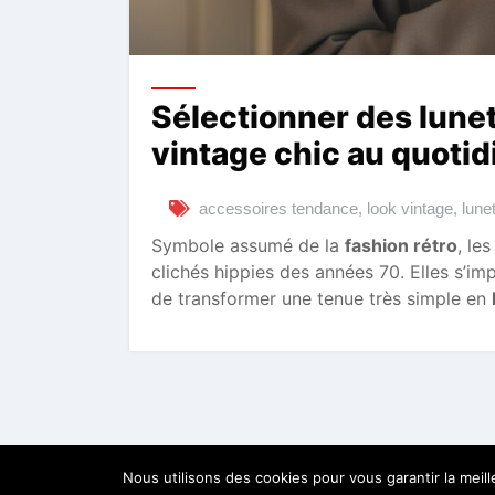
Sélectionner des lunet
vintage chic au quotid
accessoires tendance
,
look vintage
,
lune
Symbole assumé de la
fashion rétro
, le
clichés hippies des années 70. Elles s
de transformer une tenue très simple en
Nous utilisons des cookies pour vous garantir la meil
Tous droits reservés