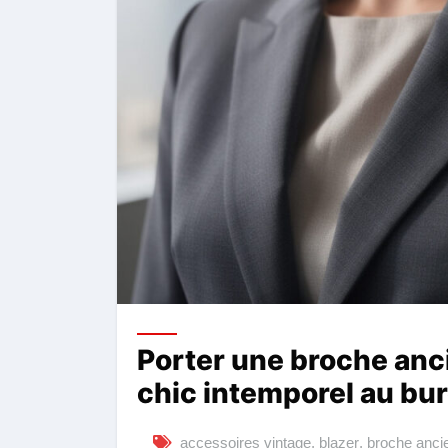
Porter une broche anci
chic intemporel au bu
accessoires vintage
,
blazer
,
broche anci