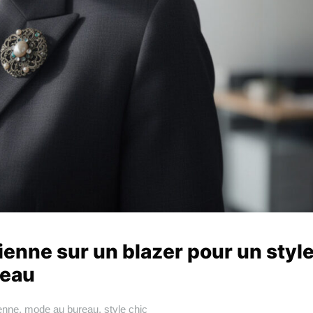
enne sur un blazer pour un styl
reau
enne
,
mode au bureau
,
style chic