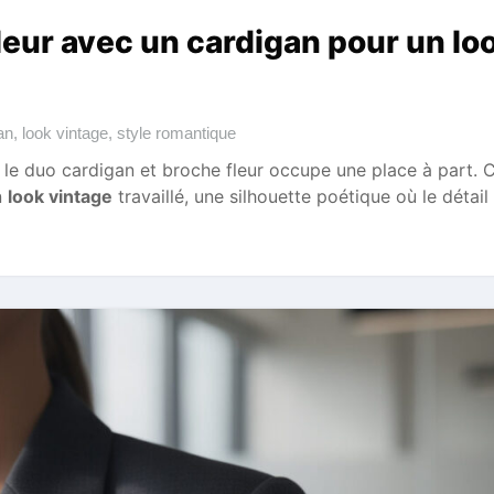
leur avec un cardigan pour un lo
an
,
look vintage
,
style romantique
le duo cardigan et broche fleur occupe une place à part. C
n
look vintage
travaillé, une silhouette poétique où le détail 