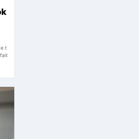
ok
e t
fait