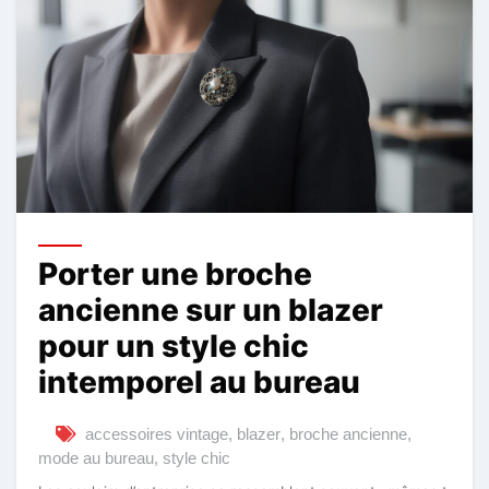
Porter une broche
ancienne sur un blazer
pour un style chic
intemporel au bureau
accessoires vintage
,
blazer
,
broche ancienne
,
mode au bureau
,
style chic