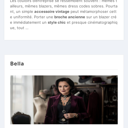
Les couloirs d’entreprise se ressemblent souvent : mêmes t
ailleurs, mêmes blazers, mêmes dress codes sobres. Pourta
nt, un simple
accessoire vintage
peut métamorphoser cett
e uniformité. Porter une
broche ancienne
sur un blazer cré
e immédiatement un
style chic
et presque cinématographiq
ue, tout …
Bella