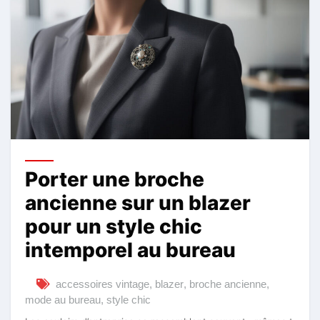
Porter une broche
ancienne sur un blazer
pour un style chic
intemporel au bureau
accessoires vintage
,
blazer
,
broche ancienne
,
mode au bureau
,
style chic