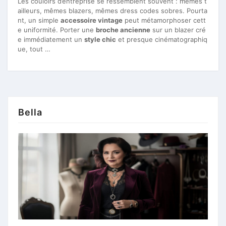
Les couloirs d’entreprise se ressemblent souvent : mêmes t
ailleurs, mêmes blazers, mêmes dress codes sobres. Pourta
nt, un simple
accessoire vintage
peut métamorphoser cett
e uniformité. Porter une
broche ancienne
sur un blazer cré
e immédiatement un
style chic
et presque cinématographiq
ue, tout …
Bella