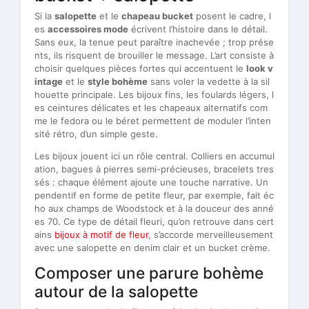
Si la
salopette
et le
chapeau bucket
posent le cadre, l
es
accessoires mode
écrivent l’histoire dans le détail.
Sans eux, la tenue peut paraître inachevée ; trop prése
nts, ils risquent de brouiller le message. L’art consiste à
choisir quelques pièces fortes qui accentuent le
look v
intage
et le
style bohème
sans voler la vedette à la sil
houette principale. Les bijoux fins, les foulards légers, l
es ceintures délicates et les chapeaux alternatifs com
me le fedora ou le béret permettent de moduler l’inten
sité rétro, d’un simple geste.
Les bijoux jouent ici un rôle central. Colliers en accumul
ation, bagues à pierres semi-précieuses, bracelets tres
sés : chaque élément ajoute une touche narrative. Un
pendentif en forme de petite fleur, par exemple, fait éc
ho aux champs de Woodstock et à la douceur des anné
es 70. Ce type de détail fleuri, qu’on retrouve dans cert
ains
bijoux à motif de fleur
, s’accorde merveilleusement
avec une salopette en denim clair et un bucket crème.
Composer une parure bohème
autour de la salopette