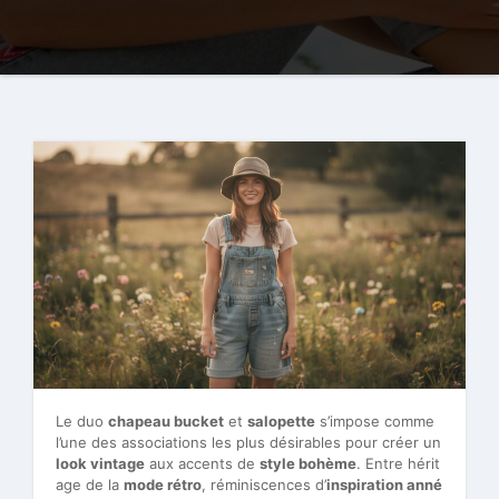
Le duo
chapeau bucket
et
salopette
s’impose comme
l’une des associations les plus désirables pour créer un
look vintage
aux accents de
style bohème
. Entre hérit
age de la
mode rétro
, réminiscences d’
inspiration anné