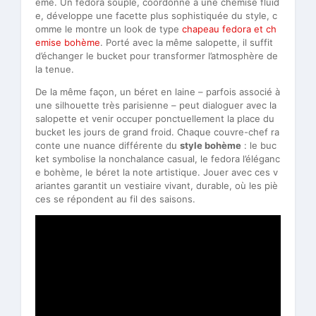
ème. Un fedora souple, coordonné à une chemise fluid
e, développe une facette plus sophistiquée du style, c
omme le montre un look de type
chapeau fedora et ch
emise bohème
. Porté avec la même salopette, il suffit
d’échanger le bucket pour transformer l’atmosphère de
la tenue.
De la même façon, un béret en laine – parfois associé à
une silhouette très parisienne – peut dialoguer avec la
salopette et venir occuper ponctuellement la place du
bucket les jours de grand froid. Chaque couvre-chef ra
conte une nuance différente du
style bohème
: le buc
ket symbolise la nonchalance casual, le fedora l’éléganc
e bohème, le béret la note artistique. Jouer avec ces v
ariantes garantit un vestiaire vivant, durable, où les piè
ces se répondent au fil des saisons.