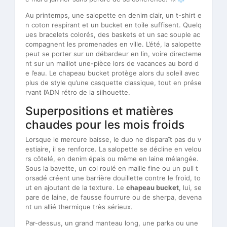
Au printemps, une salopette en denim clair, un t-shirt e
n coton respirant et un bucket en toile suffisent. Quelq
ues bracelets colorés, des baskets et un sac souple ac
compagnent les promenades en ville. L’été, la salopette
peut se porter sur un débardeur en lin, voire directeme
nt sur un maillot une-pièce lors de vacances au bord d
e l’eau. Le chapeau bucket protège alors du soleil avec
plus de style qu’une casquette classique, tout en prése
rvant l’ADN rétro de la silhouette.
Superpositions et matières
chaudes pour les mois froids
Lorsque le mercure baisse, le duo ne disparaît pas du v
estiaire, il se renforce. La salopette se décline en velou
rs côtelé, en denim épais ou même en laine mélangée.
Sous la bavette, un col roulé en maille fine ou un pull t
orsadé créent une barrière douillette contre le froid, to
ut en ajoutant de la texture. Le
chapeau bucket
, lui, se
pare de laine, de fausse fourrure ou de sherpa, devena
nt un allié thermique très sérieux.
Par-dessus, un grand manteau long, une parka ou une