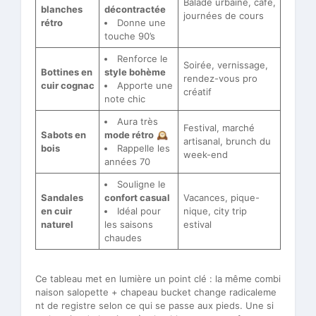
Balade urbaine, café,
blanches
décontractée
journées de cours
rétro
Donne une
touche 90’s
Renforce le
Soirée, vernissage,
Bottines en
style bohème
rendez-vous pro
cuir cognac
Apporte une
créatif
note chic
Aura très
Festival, marché
Sabots en
mode rétro
🕰️
artisanal, brunch du
bois
Rappelle les
week-end
années 70
Souligne le
Sandales
confort casual
Vacances, pique-
en cuir
Idéal pour
nique, city trip
naturel
les saisons
estival
chaudes
Ce tableau met en lumière un point clé : la même combi
naison salopette + chapeau bucket change radicaleme
nt de registre selon ce qui se passe aux pieds. Une si