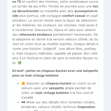
es 70
et confort des nineties, cette combinaison ouvre
un terrain de jeu infini. Portée en journée pour une
ten
ue décontractée
ou travaillée avec des
accessoires m
ode
plus pointus, elle conjugue
confort casual
et soph
istication. Le secret réside dans la façon de sélectionn
er les matières, les couleurs, les volumes, mais aussi d
e coordonner chaussures, bijoux et sacs pour obtenir
des
vêtements tendance
parfaitement harmonisés. De
la salopette en denim à la version velours côtelé, du bu
cket en coton brut au modèle imprimé, chaque détail ra
conte une histoire. L’objectif : une allure libre, poétiqu
e, mais toujours maîtrisée, capable de passer d’un café
arty à un festival en plein air sans la moindre fausse no
te. 🌿
En bref : porter un chapeau bucket avec une salopette
pour un look vintage bohème
🌼 Associer un
chapeau bucket
en coton ou en
velours avec une
salopette
ample permet de
créer un
look vintage bohème
à la fois cool et
travaillé.
🕶️ Miser sur des détails rétro (lunettes rondes,
broderies, velours côtelé) renforce l’
inspiration