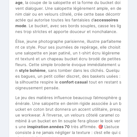
age
, la coupe de la salopette et la forme du bucket doi
vent dialoguer. Une salopette légèrement ample, en de
nim clair ou en velours côtelé, crée cette base décontr
actée qui autorise toutes les fantaisies d’
accessoires
mode
. Le bucket, avec ses bords souples, casse les lig
nes trop strictes et apporte douceur et nonchalance.
Élise, jeune photographe parisienne, illustre parfaiteme
nt ce style. Pour ses journées de repérage, elle choisit
une salopette en jean patiné, un t-shirt écru légèreme
nt texturé et un chapeau bucket écru brodé de petites
fleurs. Cette simple broderie évoque immédiatement u
n
style bohème
, sans tomber dans les clichés. Quelqu
es bagues, un petit collier discret, des baskets usées :
la silhouette respire le
confort casual
tout en restant s
oigneusement pensée.
Le jeu des matières influence beaucoup l’atmosphère g
énérale. Une salopette en denim rigide associée à un b
ucket en coton brut donnera un accent utilitaire, presq
ue workwear. À l’inverse, un velours côtelé caramel co
mbiné à un bucket en lin souple fera glisser le look ver
s une
inspiration années 70
très affirmée. 🎯 L’astuce
consiste à ne jamais négliger la texture : c’est elle qui c