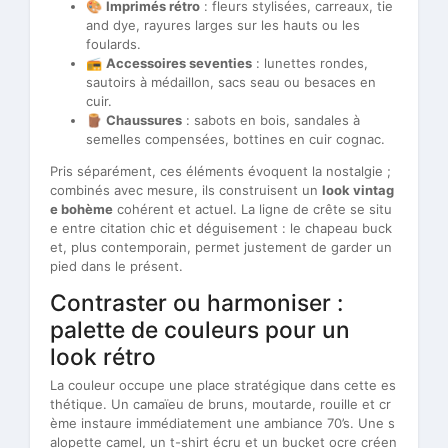
🎨
Imprimés rétro
: fleurs stylisées, carreaux, tie
and dye, rayures larges sur les hauts ou les
foulards.
📻
Accessoires seventies
: lunettes rondes,
sautoirs à médaillon, sacs seau ou besaces en
cuir.
🪵
Chaussures
: sabots en bois, sandales à
semelles compensées, bottines en cuir cognac.
Pris séparément, ces éléments évoquent la nostalgie ;
combinés avec mesure, ils construisent un
look vintag
e bohème
cohérent et actuel. La ligne de crête se situ
e entre citation chic et déguisement : le chapeau buck
et, plus contemporain, permet justement de garder un
pied dans le présent.
Contraster ou harmoniser :
palette de couleurs pour un
look rétro
La couleur occupe une place stratégique dans cette es
thétique. Un camaïeu de bruns, moutarde, rouille et cr
ème instaure immédiatement une ambiance 70’s. Une s
alopette camel, un t-shirt écru et un bucket ocre créen