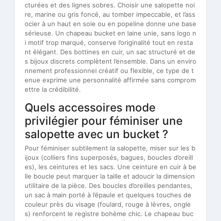
cturées et des lignes sobres. Choisir une salopette noi
re, marine ou gris foncé, au tomber impeccable, et l’ass
ocier à un haut en soie ou en popeline donne une base
sérieuse. Un chapeau bucket en laine unie, sans logo n
i motif trop marqué, conserve l’originalité tout en resta
nt élégant. Des bottines en cuir, un sac structuré et de
s bijoux discrets complètent l’ensemble. Dans un enviro
nnement professionnel créatif ou flexible, ce type de t
enue exprime une personnalité affirmée sans comprom
ettre la crédibilité.
Quels accessoires mode
privilégier pour féminiser une
salopette avec un bucket ?
Pour féminiser subtilement la salopette, miser sur les b
ijoux (colliers fins superposés, bagues, boucles d’oreill
es), les ceintures et les sacs. Une ceinture en cuir à be
lle boucle peut marquer la taille et adoucir la dimension
utilitaire de la pièce. Des boucles d’oreilles pendantes,
un sac à main porté à l’épaule et quelques touches de
couleur près du visage (foulard, rouge à lèvres, ongle
s) renforcent le registre bohème chic. Le chapeau buc