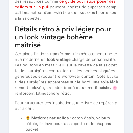
des ressources comme
ce guide pour superposer des
colliers sur un pull
peuvent inspirer de superbes comp
ositions autour d’un t-shirt ou d’un sous-pull porté sou
s la salopette.
Détails rétro à privilégier pour
un look vintage bohème
maîtrisé
Certaines finitions transforment immédiatement une te
nue moderne en
look vintage
chargé de personnalité.
Les boutons en métal vieilli sur la bavette de la salopet
te, les surpiqûres contrastantes, les poches plaquées
généreuses évoquent le workwear d’antan. Côté bucke
t, des surpiqûres apparentes sur le bord, une toile légè
rement délavée, un patch brodé ou un motif paisley 🌸
renforcent l’atmosphère rétro.
Pour structurer ces inspirations, une liste de repères p
eut aider :
🌻
Matières naturelles
: coton épais, velours
côtelé, lin lavé pour la salopette et le chapeau
bucket.