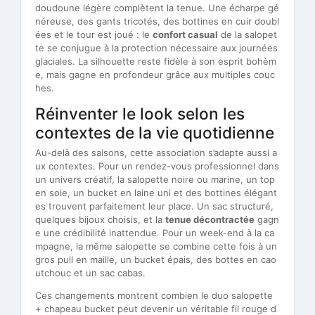
doudoune légère complètent la tenue. Une écharpe gé
néreuse, des gants tricotés, des bottines en cuir doubl
ées et le tour est joué : le
confort casual
de la salopet
te se conjugue à la protection nécessaire aux journées
glaciales. La silhouette reste fidèle à son esprit bohèm
e, mais gagne en profondeur grâce aux multiples couc
hes.
Réinventer le look selon les
contextes de la vie quotidienne
Au-delà des saisons, cette association s’adapte aussi a
ux contextes. Pour un rendez-vous professionnel dans
un univers créatif, la salopette noire ou marine, un top
en soie, un bucket en laine uni et des bottines élégant
es trouvent parfaitement leur place. Un sac structuré,
quelques bijoux choisis, et la
tenue décontractée
gagn
e une crédibilité inattendue. Pour un week-end à la ca
mpagne, la même salopette se combine cette fois à un
gros pull en maille, un bucket épais, des bottes en cao
utchouc et un sac cabas.
Ces changements montrent combien le duo salopette
+ chapeau bucket peut devenir un véritable fil rouge d