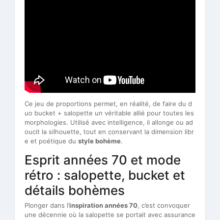
Ce jeu de proportions permet, en réalité, de faire du d
uo bucket + salopette un véritable allié pour toutes les
morphologies. Utilisé avec intelligence, il allonge ou ad
oucit la silhouette, tout en conservant la dimension libr
e et poétique du
style bohème
.
Esprit années 70 et mode
rétro : salopette, bucket et
détails bohèmes
Plonger dans l’
inspiration années 70
, c’est convoquer
une décennie où la salopette se portait avec assurance