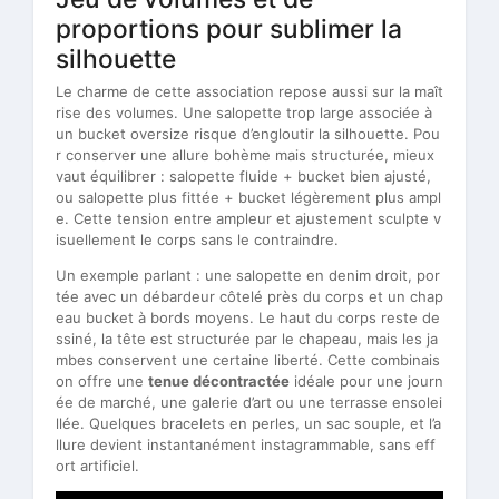
proportions pour sublimer la
silhouette
Le charme de cette association repose aussi sur la maît
rise des volumes. Une salopette trop large associée à
un bucket oversize risque d’engloutir la silhouette. Pou
r conserver une allure bohème mais structurée, mieux
vaut équilibrer : salopette fluide + bucket bien ajusté,
ou salopette plus fittée + bucket légèrement plus ampl
e. Cette tension entre ampleur et ajustement sculpte v
isuellement le corps sans le contraindre.
Un exemple parlant : une salopette en denim droit, por
tée avec un débardeur côtelé près du corps et un chap
eau bucket à bords moyens. Le haut du corps reste de
ssiné, la tête est structurée par le chapeau, mais les ja
mbes conservent une certaine liberté. Cette combinais
on offre une
tenue décontractée
idéale pour une journ
ée de marché, une galerie d’art ou une terrasse ensolei
llée. Quelques bracelets en perles, un sac souple, et l’a
llure devient instantanément instagrammable, sans eff
ort artificiel.