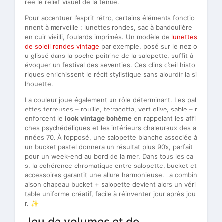
rée le relief visuel de la tenue.
Pour accentuer l’esprit rétro, certains éléments fonctio
nnent à merveille : lunettes rondes, sac à bandoulière
en cuir vieilli, foulards imprimés. Un modèle de
lunettes
de soleil rondes vintage
par exemple, posé sur le nez o
u glissé dans la poche poitrine de la salopette, suffit à
évoquer un festival des seventies. Ces clins d’œil histo
riques enrichissent le récit stylistique sans alourdir la si
lhouette.
La couleur joue également un rôle déterminant. Les pal
ettes terreuses – rouille, terracotta, vert olive, sable – r
enforcent le
look vintage bohème
en rappelant les affi
ches psychédéliques et les intérieurs chaleureux des a
nnées 70. À l’opposé, une salopette blanche associée à
un bucket pastel donnera un résultat plus 90’s, parfait
pour un week-end au bord de la mer. Dans tous les ca
s, la cohérence chromatique entre salopette, bucket et
accessoires garantit une allure harmonieuse. La combin
aison chapeau bucket + salopette devient alors un véri
table uniforme créatif, facile à réinventer jour après jou
r. ✨
Jeu de volumes et de