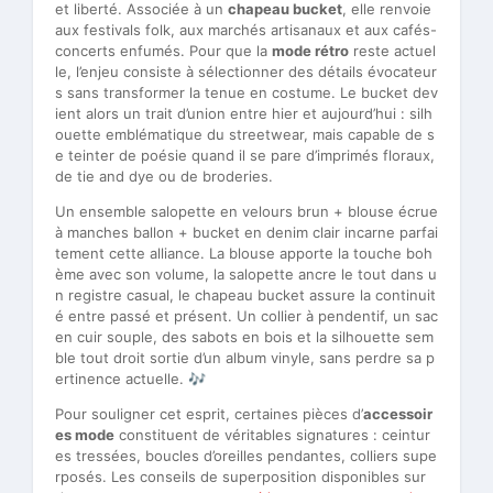
et liberté. Associée à un
chapeau bucket
, elle renvoie
aux festivals folk, aux marchés artisanaux et aux cafés-
concerts enfumés. Pour que la
mode rétro
reste actuel
le, l’enjeu consiste à sélectionner des détails évocateur
s sans transformer la tenue en costume. Le bucket dev
ient alors un trait d’union entre hier et aujourd’hui : silh
ouette emblématique du streetwear, mais capable de s
e teinter de poésie quand il se pare d’imprimés floraux,
de tie and dye ou de broderies.
Un ensemble salopette en velours brun + blouse écrue
à manches ballon + bucket en denim clair incarne parfai
tement cette alliance. La blouse apporte la touche boh
ème avec son volume, la salopette ancre le tout dans u
n registre casual, le chapeau bucket assure la continuit
é entre passé et présent. Un collier à pendentif, un sac
en cuir souple, des sabots en bois et la silhouette sem
ble tout droit sortie d’un album vinyle, sans perdre sa p
ertinence actuelle. 🎶
Pour souligner cet esprit, certaines pièces d’
accessoir
es mode
constituent de véritables signatures : ceintur
es tressées, boucles d’oreilles pendantes, colliers supe
rposés. Les conseils de superposition disponibles sur