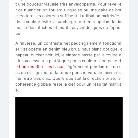
t une douceur visuelle très enveloppante. Pour réveille
r ce nuancier, un foulard turquoise ou une paire de bou
cles d’oreilles colorées suffisent. L’utilisation maîtrisée
de la couleur évite la surcharge tout en rappelant la ric
hesse des affiches et motifs psychédéliques de l’époq
ue.
À l’inverse, un contraste net peut également fonctionn
er : salopette en denim bleu brut, haut blanc optique, c
hapeau bucket noir. Ici, le vintage passe par la coupe e
t les accessoires plutôt que par la couleur. Une paire d
e
boucles d’oreilles casual
légèrement pendantes, un s
ac en cuir grainé, et la tenue penche vers un minimalis
me rétro très chic. Quelle que soit la direction prise, la
cohérence globale reste la clef pour un résultat maîtris
é.