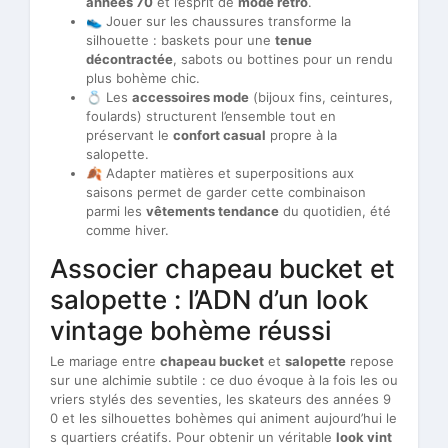
années 70
et l’esprit de
mode rétro
.
👟 Jouer sur les chaussures transforme la
silhouette : baskets pour une
tenue
décontractée
, sabots ou bottines pour un rendu
plus bohème chic.
💍 Les
accessoires mode
(bijoux fins, ceintures,
foulards) structurent l’ensemble tout en
préservant le
confort casual
propre à la
salopette.
🍂 Adapter matières et superpositions aux
saisons permet de garder cette combinaison
parmi les
vêtements tendance
du quotidien, été
comme hiver.
Associer chapeau bucket et
salopette : l’ADN d’un look
vintage bohème réussi
Le mariage entre
chapeau bucket
et
salopette
repose
sur une alchimie subtile : ce duo évoque à la fois les ou
vriers stylés des seventies, les skateurs des années 9
0 et les silhouettes bohèmes qui animent aujourd’hui le
s quartiers créatifs. Pour obtenir un véritable
look vint