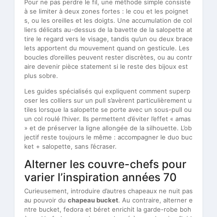
Pour ne pas perdre le fil, une méthode simple consiste
à se limiter à deux zones fortes : le cou et les poignet
s, ou les oreilles et les doigts. Une accumulation de col
liers délicats au-dessus de la bavette de la salopette at
tire le regard vers le visage, tandis qu’un ou deux brace
lets apportent du mouvement quand on gesticule. Les
boucles d’oreilles peuvent rester discrètes, ou au contr
aire devenir pièce statement si le reste des bijoux est
plus sobre.
Les guides spécialisés qui expliquent comment superp
oser les colliers sur un pull s’avèrent particulièrement u
tiles lorsque la salopette se porte avec un sous-pull ou
un col roulé l’hiver. Ils permettent d’éviter l’effet « amas
» et de préserver la ligne allongée de la silhouette. L’ob
jectif reste toujours le même : accompagner le duo buc
ket + salopette, sans l’écraser.
Alterner les couvre-chefs pour
varier l’inspiration années 70
Curieusement, introduire d’autres chapeaux ne nuit pas
au pouvoir du
chapeau bucket
. Au contraire, alterner e
ntre bucket, fedora et béret enrichit la garde-robe boh