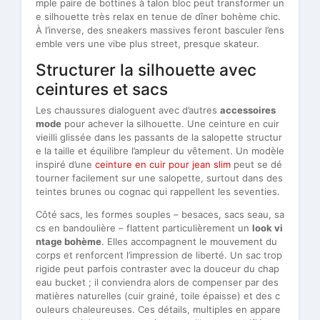
mple paire de bottines à talon bloc peut transformer un
e silhouette très relax en tenue de dîner bohème chic.
À l’inverse, des sneakers massives feront basculer l’ens
emble vers une vibe plus street, presque skateur.
Structurer la silhouette avec
ceintures et sacs
Les chaussures dialoguent avec d’autres
accessoires
mode
pour achever la silhouette. Une ceinture en cuir
vieilli glissée dans les passants de la salopette structur
e la taille et équilibre l’ampleur du vêtement. Un modèle
inspiré d’une
ceinture en cuir pour jean slim
peut se dé
tourner facilement sur une salopette, surtout dans des
teintes brunes ou cognac qui rappellent les seventies.
Côté sacs, les formes souples – besaces, sacs seau, sa
cs en bandoulière – flattent particulièrement un
look vi
ntage bohème
. Elles accompagnent le mouvement du
corps et renforcent l’impression de liberté. Un sac trop
rigide peut parfois contraster avec la douceur du chap
eau bucket ; il conviendra alors de compenser par des
matières naturelles (cuir grainé, toile épaisse) et des c
ouleurs chaleureuses. Ces détails, multiples en appare