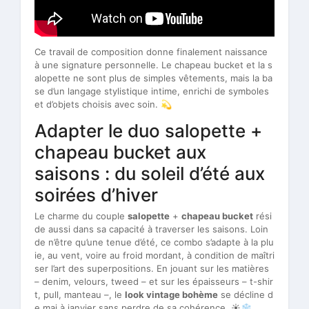
Ce travail de composition donne finalement naissance
à une signature personnelle. Le chapeau bucket et la s
alopette ne sont plus de simples vêtements, mais la ba
se d’un langage stylistique intime, enrichi de symboles
et d’objets choisis avec soin. 💫
Adapter le duo salopette +
chapeau bucket aux
saisons : du soleil d’été aux
soirées d’hiver
Le charme du couple
salopette
+
chapeau bucket
rési
de aussi dans sa capacité à traverser les saisons. Loin
de n’être qu’une tenue d’été, ce combo s’adapte à la plu
ie, au vent, voire au froid mordant, à condition de maîtri
ser l’art des superpositions. En jouant sur les matières
– denim, velours, tweed – et sur les épaisseurs – t-shir
t, pull, manteau –, le
look vintage bohème
se décline d
e mai à janvier sans perdre de sa cohérence. ☀️❄️