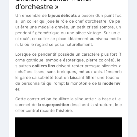
d’orchestre »
Un ensemble de
bijoux délicats
a besoin d’un point foc
al, un collier qui joue le rôle de chef d’orchestre. Ce pe
ut être une médaille gravée, un petit cristal sombre, un
pendentif géométrique ou une pièce vintage. Sur un c
ol roulé, ce collier se place idéalement au niveau média
n, là où le regard se pose naturellement.
Lorsque ce pendentif possède un caractère plus fort (f
orme gothique, symbole ésotérique, pierre colorée), le
s autres
colliers fins
doivent rester presque silencieux
: chaînes lisses, sans breloques, métaux unis. L’ensemb
le garde sa sobriété tout en laissant filtrer une touche
de personnalité qui rompt la monotonie de la
mode hiv
er
.
Cette construction équilibre la silhouette : la base et le
sommet de la
superposition
dessinent la structure, le c
ollier central raconte l’histoire.