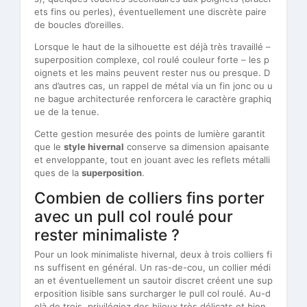
ets fins ou perles), éventuellement une discrète paire
de boucles d’oreilles.
Lorsque le haut de la silhouette est déjà très travaillé –
superposition complexe, col roulé couleur forte – les p
oignets et les mains peuvent rester nus ou presque. D
ans d’autres cas, un rappel de métal via un fin jonc ou u
ne bague architecturée renforcera le caractère graphiq
ue de la tenue.
Cette gestion mesurée des points de lumière garantit
que le
style hivernal
conserve sa dimension apaisante
et enveloppante, tout en jouant avec les reflets métalli
ques de la
superposition
.
Combien de colliers fins porter
avec un pull col roulé pour
rester minimaliste ?
Pour un look minimaliste hivernal, deux à trois colliers fi
ns suffisent en général. Un ras-de-cou, un collier médi
an et éventuellement un sautoir discret créent une sup
erposition lisible sans surcharger le pull col roulé. Au-d
elà de trois, privilégiez des bijoux très délicats et bien