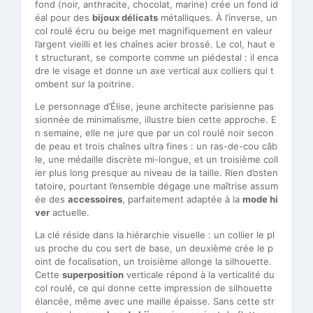
fond (noir, anthracite, chocolat, marine) crée un fond id
éal pour des
bijoux délicats
métalliques. À l’inverse, un
col roulé écru ou beige met magnifiquement en valeur
l’argent vieilli et les chaînes acier brossé. Le col, haut e
t structurant, se comporte comme un piédestal : il enca
dre le visage et donne un axe vertical aux colliers qui t
ombent sur la poitrine.
Le personnage d’Élise, jeune architecte parisienne pas
sionnée de minimalisme, illustre bien cette approche. E
n semaine, elle ne jure que par un col roulé noir secon
de peau et trois chaînes ultra fines : un ras-de-cou câb
le, une médaille discrète mi-longue, et un troisième coll
ier plus long presque au niveau de la taille. Rien d’osten
tatoire, pourtant l’ensemble dégage une maîtrise assum
ée des
accessoires
, parfaitement adaptée à la
mode hi
ver
actuelle.
La clé réside dans la hiérarchie visuelle : un collier le pl
us proche du cou sert de base, un deuxième crée le p
oint de focalisation, un troisième allonge la silhouette.
Cette
superposition
verticale répond à la verticalité du
col roulé, ce qui donne cette impression de silhouette
élancée, même avec une maille épaisse. Sans cette str