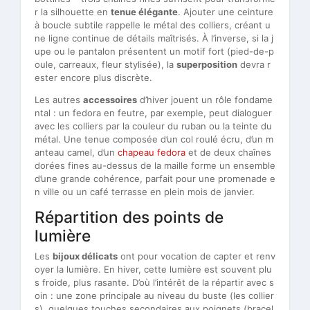
r la silhouette en
tenue élégante
. Ajouter une ceinture
à boucle subtile rappelle le métal des colliers, créant u
ne ligne continue de détails maîtrisés. À l’inverse, si la j
upe ou le pantalon présentent un motif fort (pied-de-p
oule, carreaux, fleur stylisée), la
superposition
devra r
ester encore plus discrète.
Les autres
accessoires
d’hiver jouent un rôle fondame
ntal : un fedora en feutre, par exemple, peut dialoguer
avec les colliers par la couleur du ruban ou la teinte du
métal. Une tenue composée d’un col roulé écru, d’un m
anteau camel, d’un
chapeau fedora
et de deux chaînes
dorées fines au-dessus de la maille forme un ensemble
d’une grande cohérence, parfait pour une promenade e
n ville ou un café terrasse en plein mois de janvier.
Répartition des points de
lumière
Les
bijoux délicats
ont pour vocation de capter et renv
oyer la lumière. En hiver, cette lumière est souvent plu
s froide, plus rasante. D’où l’intérêt de la répartir avec s
oin : une zone principale au niveau du buste (les collier
s), quelques touches secondaires aux poignets (bracel