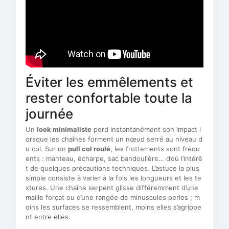
Éviter les emmêlements et
rester confortable toute la
journée
Un
look minimaliste
perd instantanément son impact l
orsque les chaînes forment un nœud serré au niveau d
u col. Sur un
pull col roulé
, les frottements sont fréqu
ents : manteau, écharpe, sac bandoulière… d’où l’intérê
t de quelques précautions techniques. L’astuce la plus
simple consiste à varier à la fois les longueurs et les te
xtures. Une chaîne serpent glisse différemment d’une
maille forçat ou d’une rangée de minuscules perles ; m
oins les surfaces se ressemblent, moins elles s’agrippe
nt entre elles.