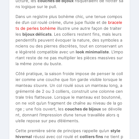
ucture, les
couches de bijoux
risqueraient de flotter sa
ns logique sur le pull.
Dans un registre plus bohème chic, une tenue compos
ée d’un col roulé crème, d’une jupe fluide et de
bracele
ts de perles bohème
illustre une autre façon de traiter
les
bijoux délicats
. Les colliers restent fins, mais leurs
pendentifs peuvent évoquer la nature, des symboles a
nciens ou des pierres discrètes, tout en conservant un
e légèreté compatible avec un
look minimaliste
. L’impo
rtant reste de ne pas multiplier les pièces massives sur
la même zone du buste.
Côté pratique, la saison froide impose de penser le coll
ier comme une couche que l’on garde visible lorsque le
manteau s’ouvre. Un col roulé sous un manteau long, a
grémenté de 2 ou 3 colliers, construit une colonne cen
trale très flatteuse. Lorsque le manteau est boutonné,
on ne voit qu’un fragment de chaîne au niveau de la go
rge ; une fois ouvert, les
couches de bijoux
se dévoile
nt, donnant l’impression d’une tenue travaillée alors q
u’elle repose sur peu d’éléments.
Cette première série de principes rappelle qu’un
style
hivernal
réussi avec col roulé et
colliers fins
ne tient p