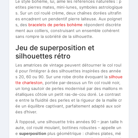
Le style bohème, lui, aime les références naturelles : p
etites pierres mates, mini-lunes, symboles astrologique
s. Sur un col roulé crème, deux chaînes dorées ultrafin
es encadrent un pendentif pierre laiteuse. Aux poignet
s, des
bracelets de perles bohème
répondent discrète
ment aux colliers, construisant un ensemble cohérent
sans rompre la sobriété de la silhouette.
Jeu de superposition et
silhouettes rétro
Les amatrices de vintage peuvent détourner le col roul
é pour l’intégrer à des silhouettes inspirées des année
s 20, 60 ou 90. Sur une robe droite évoquant la
silhoue
tte charleston
, portée par-dessus un fin col roulé noir,
un long sautoir de perles modernisé par des maillons m
étalliques côtoie un petit ras-de-cou doré. Le contrast
e entre la fluidité des perles et la rigueur de la maille cr
ée un équilibre captivant, parfaitement adapté aux soir
ées d’hiver.
À l’opposé, une silhouette très années 90 – jean taille h
aute, col roulé moulant, bottines robustes – appelle un
e
superposition
plus géométrique : chaînes plates, mé