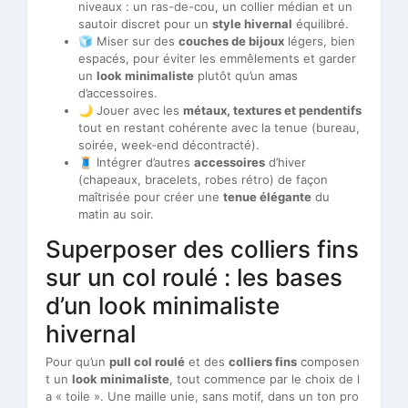
niveaux : un ras-de-cou, un collier médian et un
sautoir discret pour un
style hivernal
équilibré.
🧊 Miser sur des
couches de bijoux
légers, bien
espacés, pour éviter les emmêlements et garder
un
look minimaliste
plutôt qu’un amas
d’accessoires.
🌙 Jouer avec les
métaux, textures et pendentifs
tout en restant cohérente avec la tenue (bureau,
soirée, week-end décontracté).
🧵 Intégrer d’autres
accessoires
d’hiver
(chapeaux, bracelets, robes rétro) de façon
maîtrisée pour créer une
tenue élégante
du
matin au soir.
Superposer des colliers fins
sur un col roulé : les bases
d’un look minimaliste
hivernal
Pour qu’un
pull col roulé
et des
colliers fins
composen
t un
look minimaliste
, tout commence par le choix de l
a « toile ». Une maille unie, sans motif, dans un ton pro