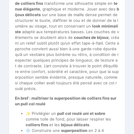
de colliers fins
transforme une silhouette simple en
te
nue élégante
, graphique et moderne. Jouer avec des
b
ijoux délicats
sur une base de maille dense permet de
structurer le buste, d’affiner le cou et de donner de la l
umière au visage, tout en conservant un
look minimali
ste
adapté aux températures basses. Les couches de v
êtements se doublent alors de
couches de bijoux
, créa
nt un relief subtil plutôt qu’un effet tape-à-l’œil. Cette a
pproche convient aussi bien à une garde-robe épurée
qu’à un vestiaire plus bohème ou rétro, à condition de r
especter quelques principes de longueur, de texture e
t de contraste. L’art consiste à trouver le point d’équilib
re entre confort, sobriété et caractère, pour que la sup
erposition semble évidente, presque naturelle, comme
si chaque collier avait toujours été pensé avec ce col r
oulé précis.
En bref : maîtriser la superposition de colliers fins sur
un pull col roulé
✨ Privilégier un
pull col roulé uni et sobre
comme toile de fond, pour laisser respirer les
colliers fins
et les
bijoux délicats
.
❄️ Construire une
superposition
en 2 à 4