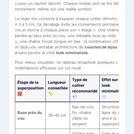
s pour un sautoir discret. Chaque niveau doit se lire dis
tinctement, même sur une maille sombre.
La règle d’or consiste à espacer chaque collier d’enviro
n 3 à 5 cm. Ce décalage évite les croisements permane
nts et donne à chaque pièce son « étage ». Une chaîne
perlée au plus près du cou, une médaille lisse au milie
u, une chaîne forçat longue en bas : la combinaison off
re déjà une véritable architecture de
couches de bijou
x
sans perdre le côté
look minimaliste
.
Pour mieux visualiser, ce tableau récapitule quelques c
ombinaisons efficaces sur col roulé :
Type de
Effet sur le
Étape de la
Longueur
collier
look
superposition
conseillée
recommandé
minimaliste
🧱
📏
💎
❄️
Ras-de-cou
Structure la
Base près du
fin, chaîne
ligne du cou,
38–40 cm
cou
câble ou
ancre la
serpent
superposition
Chaîne avec
Crée le point