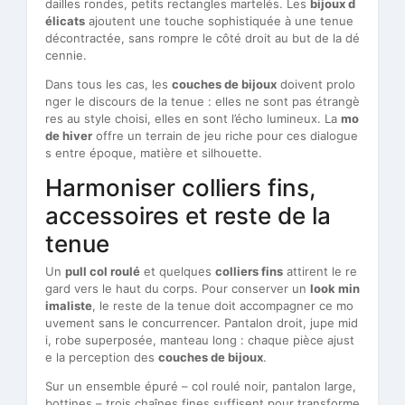
dailles rondes, petits rectangles martelés. Les
bijoux d
élicats
ajoutent une touche sophistiquée à une tenue
décontractée, sans rompre le côté droit au but de la dé
cennie.
Dans tous les cas, les
couches de bijoux
doivent prolo
nger le discours de la tenue : elles ne sont pas étrangè
res au style choisi, elles en sont l’écho lumineux. La
mo
de hiver
offre un terrain de jeu riche pour ces dialogue
s entre époque, matière et silhouette.
Harmoniser colliers fins,
accessoires et reste de la
tenue
Un
pull col roulé
et quelques
colliers fins
attirent le re
gard vers le haut du corps. Pour conserver un
look min
imaliste
, le reste de la tenue doit accompagner ce mo
uvement sans le concurrencer. Pantalon droit, jupe mid
i, robe superposée, manteau long : chaque pièce ajust
e la perception des
couches de bijoux
.
Sur un ensemble épuré – col roulé noir, pantalon large,
bottines – trois chaînes fines suffisent pour transforme