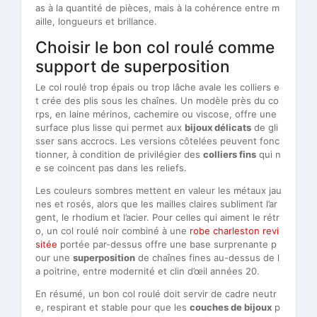
as à la quantité de pièces, mais à la cohérence entre m
aille, longueurs et brillance.
Choisir le bon col roulé comme
support de superposition
Le col roulé trop épais ou trop lâche avale les colliers e
t crée des plis sous les chaînes. Un modèle près du co
rps, en laine mérinos, cachemire ou viscose, offre une
surface plus lisse qui permet aux
bijoux délicats
de gli
sser sans accrocs. Les versions côtelées peuvent fonc
tionner, à condition de privilégier des
colliers fins
qui n
e se coincent pas dans les reliefs.
Les couleurs sombres mettent en valeur les métaux jau
nes et rosés, alors que les mailles claires subliment l’ar
gent, le rhodium et l’acier. Pour celles qui aiment le rétr
o, un col roulé noir combiné à une
robe charleston revi
sitée
portée par-dessus offre une base surprenante p
our une
superposition
de chaînes fines au-dessus de l
a poitrine, entre modernité et clin d’œil années 20.
En résumé, un bon col roulé doit servir de cadre neutr
e, respirant et stable pour que les
couches de bijoux
p