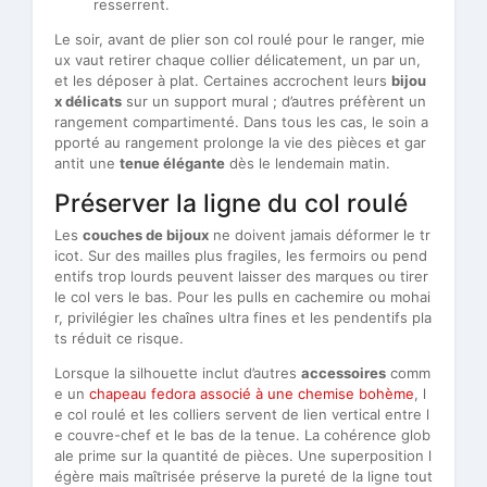
resserrent.
Le soir, avant de plier son col roulé pour le ranger, mie
ux vaut retirer chaque collier délicatement, un par un,
et les déposer à plat. Certaines accrochent leurs
bijou
x délicats
sur un support mural ; d’autres préfèrent un
rangement compartimenté. Dans tous les cas, le soin a
pporté au rangement prolonge la vie des pièces et gar
antit une
tenue élégante
dès le lendemain matin.
Préserver la ligne du col roulé
Les
couches de bijoux
ne doivent jamais déformer le tr
icot. Sur des mailles plus fragiles, les fermoirs ou pend
entifs trop lourds peuvent laisser des marques ou tirer
le col vers le bas. Pour les pulls en cachemire ou mohai
r, privilégier les chaînes ultra fines et les pendentifs pla
ts réduit ce risque.
Lorsque la silhouette inclut d’autres
accessoires
comm
e un
chapeau fedora associé à une chemise bohème
, l
e col roulé et les colliers servent de lien vertical entre l
e couvre-chef et le bas de la tenue. La cohérence glob
ale prime sur la quantité de pièces. Une superposition l
égère mais maîtrisée préserve la pureté de la ligne tout