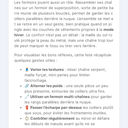
Les fermoirs jouent aussi un rôle. Rassembler ses chaî
nes sur un fermoir de superposition, sorte de petite ba
rre munie de plusieurs boucles, permet de garder les c
olliers parallèles derrière la nuque. L’ensemble se met e
t se retire en un seul geste, bien pratique quand on jo
ngle avec les couches de vêtements propres à la
mode
hiver
. Le confort n’est pas un détail : la maille du col ro
ulé protège la peau du métal, mais une chaîne trop lour
de peut marquer le tissu ou tirer vers l’arrière.
Pour visualiser les bons réflexes, cette liste récapitule
quelques gestes utiles :
🧵
Varier les textures
: mixer chaîne serpent,
maille forçat, mini-perles pour limiter
l’accrochage.
🔗
Alterner les poids
: une seule pièce un peu
plus présente, entourée de colliers ultra fins.
🧷
Utiliser un fermoir multi-chaînes
pour garder
les rangs parallèles derrière la nuque.
🧣
Passer l’écharpe par-dessus
les colliers plutôt
que sous, pour éviter les frottements inutiles.
🪞
Contrôler régulièrement
au miroir et défaire
les débuts de nœuds avant qu’ils ne se