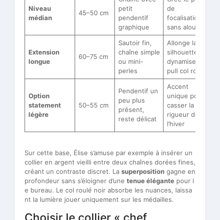
Niveau
petit
de
45–50 cm
médian
pendentif
focalisation
graphique
sans alourdir
Sautoir fin,
Allonge la
Extension
chaîne simple
silhouette,
60–75 cm
longue
ou mini-
dynamise le
perles
pull col roulé
Accent
Pendentif un
Option
unique pour
peu plus
statement
50–55 cm
casser la
présent,
légère
rigueur de
reste délicat
l’hiver
Sur cette base, Élise s’amuse par exemple à insérer un
collier en argent vieilli entre deux chaînes dorées fines,
créant un contraste discret. La
superposition
gagne en
profondeur sans s’éloigner d’une
tenue élégante
pour l
e bureau. Le col roulé noir absorbe les nuances, laissa
nt la lumière jouer uniquement sur les médailles.
Choisir le collier « chef