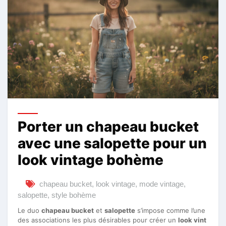
Porter un chapeau bucket
avec une salopette pour un
look vintage bohème
chapeau bucket
,
look vintage
,
mode vintage
,
salopette
,
style bohème
Le duo
chapeau bucket
et
salopette
s’impose comme l’une
des associations les plus désirables pour créer un
look vint