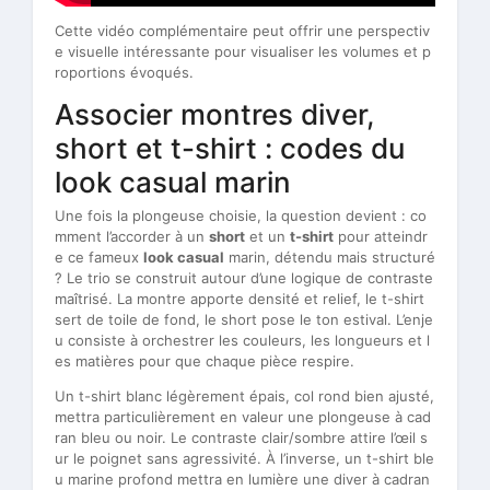
Cette vidéo complémentaire peut offrir une perspectiv
e visuelle intéressante pour visualiser les volumes et p
roportions évoqués.
Associer montres diver,
short et t-shirt : codes du
look casual marin
Une fois la plongeuse choisie, la question devient : co
mment l’accorder à un
short
et un
t-shirt
pour atteindr
e ce fameux
look casual
marin, détendu mais structuré
? Le trio se construit autour d’une logique de contraste
maîtrisé. La montre apporte densité et relief, le t-shirt
sert de toile de fond, le short pose le ton estival. L’enje
u consiste à orchestrer les couleurs, les longueurs et l
es matières pour que chaque pièce respire.
Un t-shirt blanc légèrement épais, col rond bien ajusté,
mettra particulièrement en valeur une plongeuse à cad
ran bleu ou noir. Le contraste clair/sombre attire l’œil s
ur le poignet sans agressivité. À l’inverse, un t-shirt ble
u marine profond mettra en lumière une diver à cadran