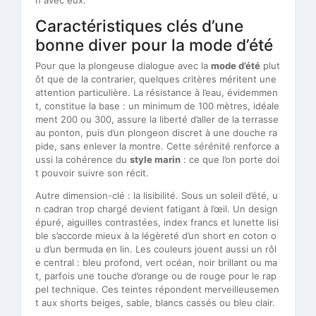
n avec eux.
Caractéristiques clés d’une
bonne diver pour la mode d’été
Pour que la plongeuse dialogue avec la
mode d’été
plut
ôt que de la contrarier, quelques critères méritent une
attention particulière. La résistance à l’eau, évidemmen
t, constitue la base : un minimum de 100 mètres, idéale
ment 200 ou 300, assure la liberté d’aller de la terrasse
au ponton, puis d’un plongeon discret à une douche ra
pide, sans enlever la montre. Cette sérénité renforce a
ussi la cohérence du
style marin
: ce que l’on porte doi
t pouvoir suivre son récit.
Autre dimension-clé : la lisibilité. Sous un soleil d’été, u
n cadran trop chargé devient fatigant à l’œil. Un design
épuré, aiguilles contrastées, index francs et lunette lisi
ble s’accorde mieux à la légèreté d’un short en coton o
u d’un bermuda en lin. Les couleurs jouent aussi un rôl
e central : bleu profond, vert océan, noir brillant ou ma
t, parfois une touche d’orange ou de rouge pour le rap
pel technique. Ces teintes répondent merveilleusemen
t aux shorts beiges, sable, blancs cassés ou bleu clair.