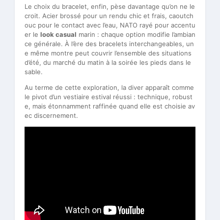
Le choix du bracelet, enfin, pèse davantage qu’on ne le
croit. Acier brossé pour un rendu chic et frais, caoutch
ouc pour le contact avec l’eau, NATO rayé pour accentu
er le
look casual
marin : chaque option modifie l’ambian
ce générale. À l’ère des bracelets interchangeables, un
e même montre peut couvrir l’ensemble des situations
d’été, du marché du matin à la soirée les pieds dans le
sable.
Au terme de cette exploration, la diver apparaît comme
le pivot d’un vestiaire estival réussi : technique, robust
e, mais étonnamment raffinée quand elle est choisie av
ec discernement.