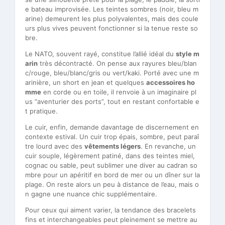
e bateau improvisée. Les teintes sombres (noir, bleu m
arine) demeurent les plus polyvalentes, mais des coule
urs plus vives peuvent fonctionner si la tenue reste so
bre.
Le NATO, souvent rayé, constitue l’allié idéal du
style m
arin
très décontracté. On pense aux rayures bleu/blan
c/rouge, bleu/blanc/gris ou vert/kaki. Porté avec une m
arinière, un short en jean et quelques
accessoires ho
mme
en corde ou en toile, il renvoie à un imaginaire pl
us “aventurier des ports”, tout en restant confortable e
t pratique.
Le cuir, enfin, demande davantage de discernement en
contexte estival. Un cuir trop épais, sombre, peut paraî
tre lourd avec des
vêtements légers
. En revanche, un
cuir souple, légèrement patiné, dans des teintes miel,
cognac ou sable, peut sublimer une diver au cadran so
mbre pour un apéritif en bord de mer ou un dîner sur la
plage. On reste alors un peu à distance de l’eau, mais o
n gagne une nuance chic supplémentaire.
Pour ceux qui aiment varier, la tendance des bracelets
fins et interchangeables peut pleinement se mettre au