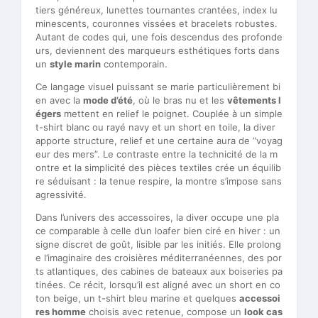
tiers généreux, lunettes tournantes crantées, index lu
minescents, couronnes vissées et bracelets robustes.
Autant de codes qui, une fois descendus des profonde
urs, deviennent des marqueurs esthétiques forts dans
un
style marin
contemporain.
Ce langage visuel puissant se marie particulièrement bi
en avec la
mode d’été
, où le bras nu et les
vêtements l
égers
mettent en relief le poignet. Couplée à un simple
t-shirt blanc ou rayé navy et un short en toile, la diver
apporte structure, relief et une certaine aura de “voyag
eur des mers”. Le contraste entre la technicité de la m
ontre et la simplicité des pièces textiles crée un équilib
re séduisant : la tenue respire, la montre s’impose sans
agressivité.
Dans l’univers des accessoires, la diver occupe une pla
ce comparable à celle d’un loafer bien ciré en hiver : un
signe discret de goût, lisible par les initiés. Elle prolong
e l’imaginaire des croisières méditerranéennes, des por
ts atlantiques, des cabines de bateaux aux boiseries pa
tinées. Ce récit, lorsqu’il est aligné avec un short en co
ton beige, un t-shirt bleu marine et quelques
accessoi
res homme
choisis avec retenue, compose un
look cas