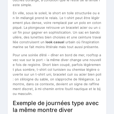
ouches d’orange, à condition que le reste de la tenue r
este simple.
En ville, sous le soleil, le short en toile structurée ou e
n lin mélangé prend le relais. Le t-shirt peut être légèr
ement plus dense, voire remplacé par un polo en coton
piqué. La plongeuse retrouve un bracelet acier ou un c
uir fin pour gagner en sophistication. Un sac en bando
ulière, des lunettes bien choisies et une ceinture travai
llée construisent un
look casual
urbain où l’inspiration
marine se fait moins littérale mais tout aussi présente.
Pour une soirée d’été – dîner en bord de mer, rooftop a
vec vue sur le port – la même diver change une nouvell
e fois de registre. Short bien coupé, parfois légèremen
t plus sombre, t-shirt col tunisien ou chemise légère o
uverte sur un t-shirt uni, bracelet cuir ou acier bien poli
: on s’éloigne du sable, on s’approche de l’élégance. La
montre, dans ce contexte, devient un signe de raffine
ment discret, à mi-chemin entre l’outil nautique et le bij
ou masculin.
Exemple de journées type avec
la même montre diver