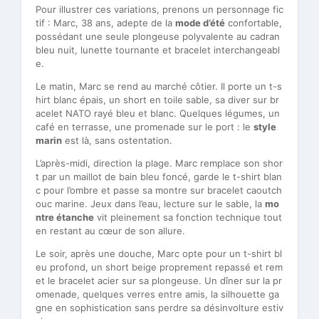
Pour illustrer ces variations, prenons un personnage fic
tif : Marc, 38 ans, adepte de la
mode d’été
confortable,
possédant une seule plongeuse polyvalente au cadran
bleu nuit, lunette tournante et bracelet interchangeabl
e.
Le matin, Marc se rend au marché côtier. Il porte un t-s
hirt blanc épais, un short en toile sable, sa diver sur br
acelet NATO rayé bleu et blanc. Quelques légumes, un
café en terrasse, une promenade sur le port : le
style
marin
est là, sans ostentation.
L’après-midi, direction la plage. Marc remplace son shor
t par un maillot de bain bleu foncé, garde le t-shirt blan
c pour l’ombre et passe sa montre sur bracelet caoutch
ouc marine. Jeux dans l’eau, lecture sur le sable, la
mo
ntre étanche
vit pleinement sa fonction technique tout
en restant au cœur de son allure.
Le soir, après une douche, Marc opte pour un t-shirt bl
eu profond, un short beige proprement repassé et rem
et le bracelet acier sur sa plongeuse. Un dîner sur la pr
omenade, quelques verres entre amis, la silhouette ga
gne en sophistication sans perdre sa désinvolture estiv