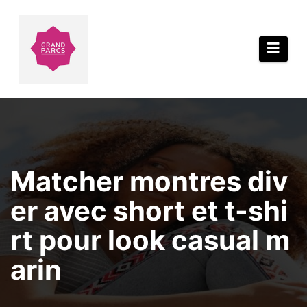
Aller
au
contenu
Matcher montres div
er avec short et t-shi
rt pour look casual m
arin