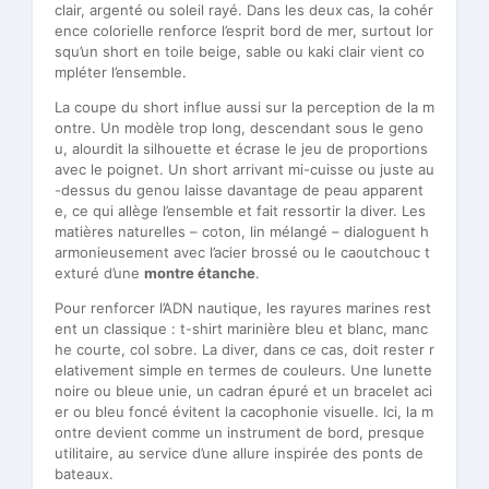
clair, argenté ou soleil rayé. Dans les deux cas, la cohér
ence colorielle renforce l’esprit bord de mer, surtout lor
squ’un short en toile beige, sable ou kaki clair vient co
mpléter l’ensemble.
La coupe du short influe aussi sur la perception de la m
ontre. Un modèle trop long, descendant sous le geno
u, alourdit la silhouette et écrase le jeu de proportions
avec le poignet. Un short arrivant mi-cuisse ou juste au
-dessus du genou laisse davantage de peau apparent
e, ce qui allège l’ensemble et fait ressortir la diver. Les
matières naturelles – coton, lin mélangé – dialoguent h
armonieusement avec l’acier brossé ou le caoutchouc t
exturé d’une
montre étanche
.
Pour renforcer l’ADN nautique, les rayures marines rest
ent un classique : t-shirt marinière bleu et blanc, manc
he courte, col sobre. La diver, dans ce cas, doit rester r
elativement simple en termes de couleurs. Une lunette
noire ou bleue unie, un cadran épuré et un bracelet aci
er ou bleu foncé évitent la cacophonie visuelle. Ici, la m
ontre devient comme un instrument de bord, presque
utilitaire, au service d’une allure inspirée des ponts de
bateaux.