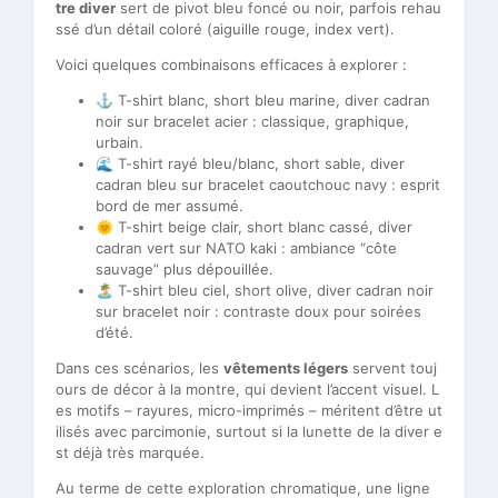
tre diver
sert de pivot bleu foncé ou noir, parfois rehau
ssé d’un détail coloré (aiguille rouge, index vert).
Voici quelques combinaisons efficaces à explorer :
⚓ T-shirt blanc, short bleu marine, diver cadran
noir sur bracelet acier : classique, graphique,
urbain.
🌊 T-shirt rayé bleu/blanc, short sable, diver
cadran bleu sur bracelet caoutchouc navy : esprit
bord de mer assumé.
🌞 T-shirt beige clair, short blanc cassé, diver
cadran vert sur NATO kaki : ambiance “côte
sauvage” plus dépouillée.
🏝️ T-shirt bleu ciel, short olive, diver cadran noir
sur bracelet noir : contraste doux pour soirées
d’été.
Dans ces scénarios, les
vêtements légers
servent touj
ours de décor à la montre, qui devient l’accent visuel. L
es motifs – rayures, micro-imprimés – méritent d’être ut
ilisés avec parcimonie, surtout si la lunette de la diver e
st déjà très marquée.
Au terme de cette exploration chromatique, une ligne