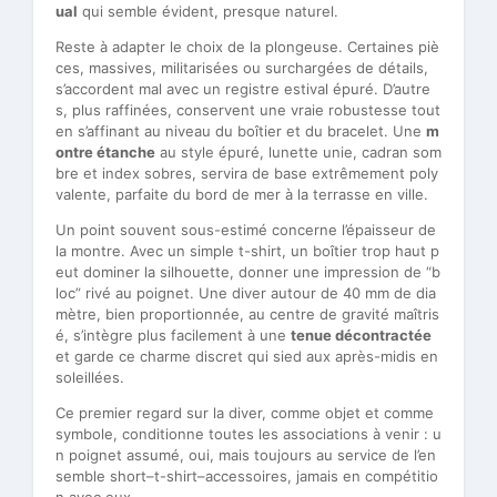
ual
qui semble évident, presque naturel.
Reste à adapter le choix de la plongeuse. Certaines piè
ces, massives, militarisées ou surchargées de détails,
s’accordent mal avec un registre estival épuré. D’autre
s, plus raffinées, conservent une vraie robustesse tout
en s’affinant au niveau du boîtier et du bracelet. Une
m
ontre étanche
au style épuré, lunette unie, cadran som
bre et index sobres, servira de base extrêmement poly
valente, parfaite du bord de mer à la terrasse en ville.
Un point souvent sous-estimé concerne l’épaisseur de
la montre. Avec un simple t-shirt, un boîtier trop haut p
eut dominer la silhouette, donner une impression de “b
loc” rivé au poignet. Une diver autour de 40 mm de dia
mètre, bien proportionnée, au centre de gravité maîtris
é, s’intègre plus facilement à une
tenue décontractée
et garde ce charme discret qui sied aux après-midis en
soleillées.
Ce premier regard sur la diver, comme objet et comme
symbole, conditionne toutes les associations à venir : u
n poignet assumé, oui, mais toujours au service de l’en
semble short–t-shirt–accessoires, jamais en compétitio