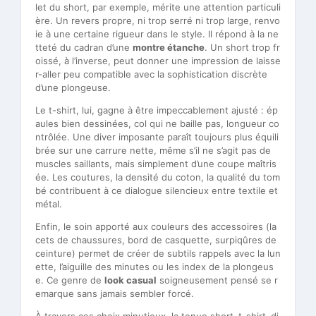
let du short, par exemple, mérite une attention particuli
ère. Un revers propre, ni trop serré ni trop large, renvo
ie à une certaine rigueur dans le style. Il répond à la ne
tteté du cadran d’une
montre étanche
. Un short trop fr
oissé, à l’inverse, peut donner une impression de laisse
r-aller peu compatible avec la sophistication discrète
d’une plongeuse.
Le t-shirt, lui, gagne à être impeccablement ajusté : ép
aules bien dessinées, col qui ne baille pas, longueur co
ntrôlée. Une diver imposante paraît toujours plus équili
brée sur une carrure nette, même s’il ne s’agit pas de
muscles saillants, mais simplement d’une coupe maîtris
ée. Les coutures, la densité du coton, la qualité du tom
bé contribuent à ce dialogue silencieux entre textile et
métal.
Enfin, le soin apporté aux couleurs des accessoires (la
cets de chaussures, bord de casquette, surpiqûres de
ceinture) permet de créer de subtils rappels avec la lun
ette, l’aiguille des minutes ou les index de la plongeus
e. Ce genre de
look casual
soigneusement pensé se r
emarque sans jamais sembler forcé.
À travers ces choix minutieux, la tenue short–t-shirt–di