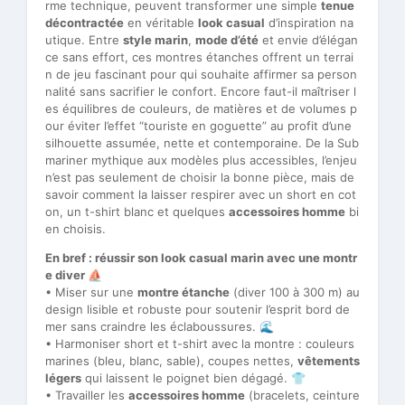
rme technique, peuvent transformer une simple
tenue
décontractée
en véritable
look casual
d’inspiration na
utique. Entre
style marin
,
mode d’été
et envie d’élégan
ce sans effort, ces montres étanches offrent un terrai
n de jeu fascinant pour qui souhaite affirmer sa person
nalité sans sacrifier le confort. Encore faut-il maîtriser l
es équilibres de couleurs, de matières et de volumes p
our éviter l’effet “touriste en goguette” au profit d’une
silhouette assumée, nette et contemporaine. De la Sub
mariner mythique aux modèles plus accessibles, l’enjeu
n’est pas seulement de choisir la bonne pièce, mais de
savoir comment la laisser respirer avec un short en cot
on, un t-shirt blanc et quelques
accessoires homme
bi
en choisis.
En bref : réussir son look casual marin avec une montr
e diver ⛵
• Miser sur une
montre étanche
(diver 100 à 300 m) au
design lisible et robuste pour soutenir l’esprit bord de
mer sans craindre les éclaboussures. 🌊
• Harmoniser short et t-shirt avec la montre : couleurs
marines (bleu, blanc, sable), coupes nettes,
vêtements
légers
qui laissent le poignet bien dégagé. 👕
• Travailler les
accessoires homme
(bracelets, ceinture