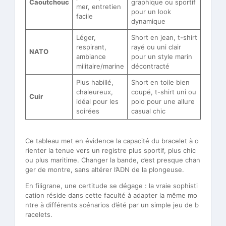
Caoutchouc
graphique ou sportif
mer, entretien
pour un look
facile
dynamique
Léger,
Short en jean, t-shirt
respirant,
rayé ou uni clair
NATO
ambiance
pour un style marin
militaire/marine
décontracté
Plus habillé,
Short en toile bien
chaleureux,
coupé, t-shirt uni ou
Cuir
idéal pour les
polo pour une allure
soirées
casual chic
Ce tableau met en évidence la capacité du bracelet à o
rienter la tenue vers un registre plus sportif, plus chic
ou plus maritime. Changer la bande, c’est presque chan
ger de montre, sans altérer l’ADN de la plongeuse.
En filigrane, une certitude se dégage : la vraie sophisti
cation réside dans cette faculté à adapter la même mo
ntre à différents scénarios d’été par un simple jeu de b
racelets.