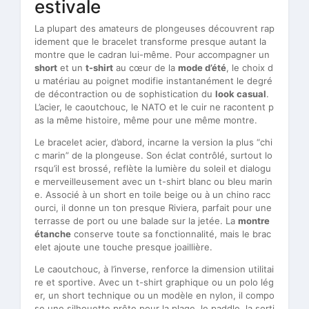
estivale
La plupart des amateurs de plongeuses découvrent rap
idement que le bracelet transforme presque autant la
montre que le cadran lui-même. Pour accompagner un
short
et un
t-shirt
au cœur de la
mode d’été
, le choix d
u matériau au poignet modifie instantanément le degré
de décontraction ou de sophistication du
look casual
.
L’acier, le caoutchouc, le NATO et le cuir ne racontent p
as la même histoire, même pour une même montre.
Le bracelet acier, d’abord, incarne la version la plus “chi
c marin” de la plongeuse. Son éclat contrôlé, surtout lo
rsqu’il est brossé, reflète la lumière du soleil et dialogu
e merveilleusement avec un t-shirt blanc ou bleu marin
e. Associé à un short en toile beige ou à un chino racc
ourci, il donne un ton presque Riviera, parfait pour une
terrasse de port ou une balade sur la jetée. La
montre
étanche
conserve toute sa fonctionnalité, mais le brac
elet ajoute une touche presque joaillière.
Le caoutchouc, à l’inverse, renforce la dimension utilitai
re et sportive. Avec un t-shirt graphique ou un polo lég
er, un short technique ou un modèle en nylon, il compo
se une silhouette prête pour la plage, le paddle, la sorti