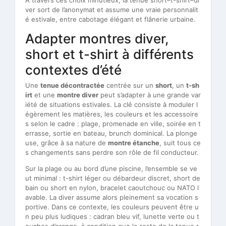
ver sort de l’anonymat et assume une vraie personnalit
é estivale, entre cabotage élégant et flânerie urbaine.
Adapter montres diver,
short et t-shirt à différents
contextes d’été
Une
tenue décontractée
centrée sur un
short
, un
t-sh
irt
et une
montre diver
peut s’adapter à une grande var
iété de situations estivales. La clé consiste à moduler l
égèrement les matières, les couleurs et les accessoire
s selon le cadre : plage, promenade en ville, soirée en t
errasse, sortie en bateau, brunch dominical. La plonge
use, grâce à sa nature de
montre étanche
, suit tous ce
s changements sans perdre son rôle de fil conducteur.
Sur la plage ou au bord d’une piscine, l’ensemble se ve
ut minimal : t-shirt léger ou débardeur discret, short de
bain ou short en nylon, bracelet caoutchouc ou NATO l
avable. La diver assume alors pleinement sa vocation s
portive. Dans ce contexte, les couleurs peuvent être u
n peu plus ludiques : cadran bleu vif, lunette verte ou t