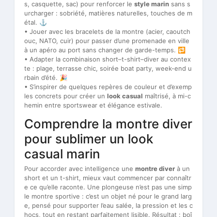
s, casquette, sac) pour renforcer le
style marin
sans s
urcharger : sobriété, matières naturelles, touches de m
étal. ⚓
• Jouer avec les bracelets de la montre (acier, caoutch
ouc, NATO, cuir) pour passer d’une promenade en ville
à un apéro au port sans changer de garde-temps. 🔁
• Adapter la combinaison short–t-shirt–diver au contex
te : plage, terrasse chic, soirée boat party, week-end u
rbain d’été. 🎉
• S’inspirer de quelques repères de couleur et d’exemp
les concrets pour créer un
look casual
maîtrisé, à mi-c
hemin entre sportswear et élégance estivale.
Comprendre la montre diver
pour sublimer un look
casual marin
Pour accorder avec intelligence une
montre diver
à un
short et un t-shirt, mieux vaut commencer par connaîtr
e ce qu’elle raconte. Une plongeuse n’est pas une simp
le montre sportive : c’est un objet né pour le grand larg
e, pensé pour supporter l’eau salée, la pression et les c
hocs, tout en restant parfaitement lisible. Résultat : boî