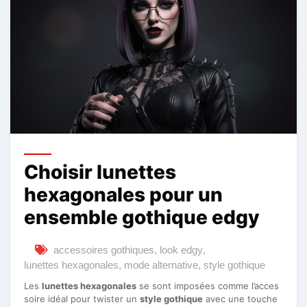
Choisir lunettes
hexagonales pour un
ensemble gothique edgy
accessoires gothiques
,
look edgy
,
lunettes hexagonales
,
mode alternative
,
style gothique
Les
lunettes hexagonales
se sont imposées comme l’acces
soire idéal pour twister un
style gothique
avec une touche