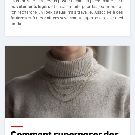
La chemise en lin s’est imposée comme la pièce maîtresse d
es
vêtements légers
et chic, parfaite pour les journées où
l’on recherche un
look casual
mais travaillé. Associée à des
foulards
et à des
colliers
savamment superposés, elle devi
ent la …
Comment superposer des