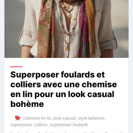
Superposer foulards et
colliers avec une chemise
en lin pour un look casual
bohème
chemise en lin
,
look casual
,
style bohème
,
superposer colliers
,
superposer foulards