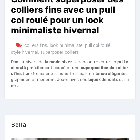
colliers fins avec un pull
col roulé pour un look
minimaliste hivernal
colliers fins
,
look minimaliste
,
pull col roulé
,
style hivernal
,
superposer colliers
Dans l’univers de la
mode hiver
, la rencontre entre un
pull c
ol roulé
parfaitement coupé et une
superposition de collier
s fins
transforme une silhouette simple en
tenue élégante
,
graphique et moderne. Jouer avec des
bijoux délicats
sur u
ne …
Bella