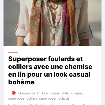
Superposer foulards et
colliers avec une chemise
en lin pour un look casual
bohème
chemise en lin
,
look casual
,
style bohème
,
superposer colliers
,
superposer foulards