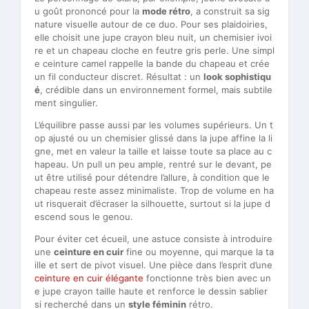
u goût prononcé pour la
mode rétro
, a construit sa sig
nature visuelle autour de ce duo. Pour ses plaidoiries,
elle choisit une jupe crayon bleu nuit, un chemisier ivoi
re et un chapeau cloche en feutre gris perle. Une simpl
e ceinture camel rappelle la bande du chapeau et crée
un fil conducteur discret. Résultat : un
look sophistiqu
é
, crédible dans un environnement formel, mais subtile
ment singulier.
L’équilibre passe aussi par les volumes supérieurs. Un t
op ajusté ou un chemisier glissé dans la jupe affine la li
gne, met en valeur la taille et laisse toute sa place au c
hapeau. Un pull un peu ample, rentré sur le devant, pe
ut être utilisé pour détendre l’allure, à condition que le
chapeau reste assez minimaliste. Trop de volume en ha
ut risquerait d’écraser la silhouette, surtout si la jupe d
escend sous le genou.
Pour éviter cet écueil, une astuce consiste à introduire
une
ceinture en cuir
fine ou moyenne, qui marque la ta
ille et sert de pivot visuel. Une pièce dans l’esprit d’une
ceinture en cuir élégante
fonctionne très bien avec un
e jupe crayon taille haute et renforce le dessin sablier
si recherché dans un
style féminin
rétro.