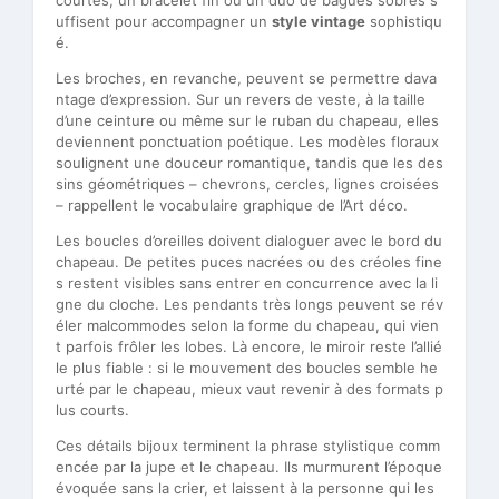
uffisent pour accompagner un
style vintage
sophistiqu
é.
Les broches, en revanche, peuvent se permettre dava
ntage d’expression. Sur un revers de veste, à la taille
d’une ceinture ou même sur le ruban du chapeau, elles
deviennent ponctuation poétique. Les modèles floraux
soulignent une douceur romantique, tandis que les des
sins géométriques – chevrons, cercles, lignes croisées
– rappellent le vocabulaire graphique de l’Art déco.
Les boucles d’oreilles doivent dialoguer avec le bord du
chapeau. De petites puces nacrées ou des créoles fine
s restent visibles sans entrer en concurrence avec la li
gne du cloche. Les pendants très longs peuvent se rév
éler malcommodes selon la forme du chapeau, qui vien
t parfois frôler les lobes. Là encore, le miroir reste l’allié
le plus fiable : si le mouvement des boucles semble he
urté par le chapeau, mieux vaut revenir à des formats p
lus courts.
Ces détails bijoux terminent la phrase stylistique comm
encée par la jupe et le chapeau. Ils murmurent l’époque
évoquée sans la crier, et laissent à la personne qui les