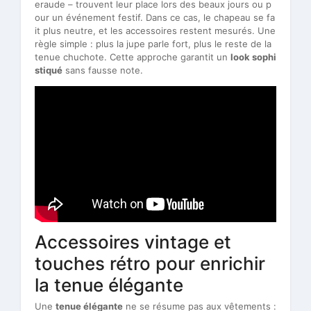
eraude – trouvent leur place lors des beaux jours ou p
our un événement festif. Dans ce cas, le chapeau se fa
it plus neutre, et les accessoires restent mesurés. Une
règle simple : plus la jupe parle fort, plus le reste de la
tenue chuchote. Cette approche garantit un
look sophi
stiqué
sans fausse note.
Accessoires vintage et
touches rétro pour enrichir
la tenue élégante
Une
tenue élégante
ne se résume pas aux vêtements :