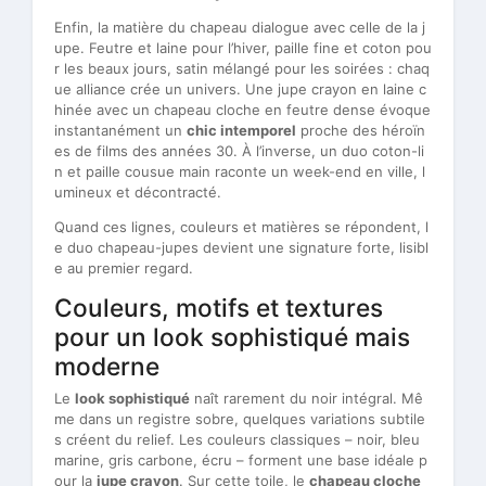
Enfin, la matière du chapeau dialogue avec celle de la j
upe. Feutre et laine pour l’hiver, paille fine et coton pou
r les beaux jours, satin mélangé pour les soirées : chaq
ue alliance crée un univers. Une jupe crayon en laine c
hinée avec un chapeau cloche en feutre dense évoque
instantanément un
chic intemporel
proche des héroïn
es de films des années 30. À l’inverse, un duo coton-li
n et paille cousue main raconte un week-end en ville, l
umineux et décontracté.
Quand ces lignes, couleurs et matières se répondent, l
e duo chapeau-jupes devient une signature forte, lisibl
e au premier regard.
Couleurs, motifs et textures
pour un look sophistiqué mais
moderne
Le
look sophistiqué
naît rarement du noir intégral. Mê
me dans un registre sobre, quelques variations subtile
s créent du relief. Les couleurs classiques – noir, bleu
marine, gris carbone, écru – forment une base idéale p
our la
jupe crayon
. Sur cette toile, le
chapeau cloche