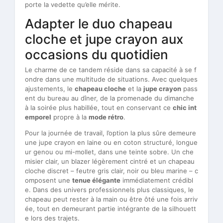
porte la vedette qu’elle mérite.
Adapter le duo chapeau
cloche et jupe crayon aux
occasions du quotidien
Le charme de ce tandem réside dans sa capacité à se f
ondre dans une multitude de situations. Avec quelques
ajustements, le
chapeau cloche
et la
jupe crayon
pass
ent du bureau au dîner, de la promenade du dimanche
à la soirée plus habillée, tout en conservant ce
chic int
emporel
propre à la
mode rétro
.
Pour la journée de travail, l’option la plus sûre demeure
une jupe crayon en laine ou en coton structuré, longue
ur genou ou mi-mollet, dans une teinte sobre. Un che
misier clair, un blazer légèrement cintré et un chapeau
cloche discret – feutre gris clair, noir ou bleu marine – c
omposent une
tenue élégante
immédiatement crédibl
e. Dans des univers professionnels plus classiques, le
chapeau peut rester à la main ou être ôté une fois arriv
ée, tout en demeurant partie intégrante de la silhouett
e lors des trajets.