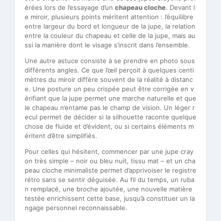
érées lors de l’essayage d’un
chapeau cloche
. Devant l
e miroir, plusieurs points méritent attention : l’équilibre
entre largeur du bord et longueur de la jupe, la relation
entre la couleur du chapeau et celle de la jupe, mais au
ssi la manière dont le visage s’inscrit dans l’ensemble.
Une autre astuce consiste à se prendre en photo sous
différents angles. Ce que l’œil perçoit à quelques centi
mètres du miroir diffère souvent de la réalité à distanc
e. Une posture un peu crispée peut être corrigée en v
érifiant que la jupe permet une marche naturelle et que
le chapeau n’entame pas le champ de vision. Un léger r
ecul permet de décider si la silhouette raconte quelque
chose de fluide et d’évident, ou si certains éléments m
éritent d’être simplifiés.
Pour celles qui hésitent, commencer par une jupe cray
on très simple – noir ou bleu nuit, tissu mat – et un cha
peau cloche minimaliste permet d’apprivoiser le registre
rétro sans se sentir déguisée. Au fil du temps, un ruba
n remplacé, une broche ajoutée, une nouvelle matière
testée enrichissent cette base, jusqu’à constituer un la
ngage personnel reconnaissable.