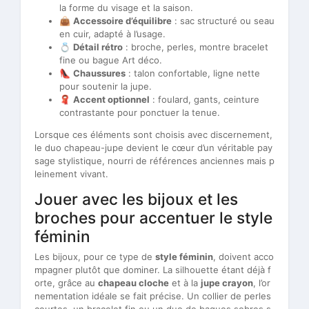
la forme du visage et la saison.
👜
Accessoire d’équilibre
: sac structuré ou seau
en cuir, adapté à l’usage.
💍
Détail rétro
: broche, perles, montre bracelet
fine ou bague Art déco.
👠
Chaussures
: talon confortable, ligne nette
pour soutenir la jupe.
🧣
Accent optionnel
: foulard, gants, ceinture
contrastante pour ponctuer la tenue.
Lorsque ces éléments sont choisis avec discernement,
le duo chapeau-jupe devient le cœur d’un véritable pay
sage stylistique, nourri de références anciennes mais p
leinement vivant.
Jouer avec les bijoux et les
broches pour accentuer le style
féminin
Les bijoux, pour ce type de
style féminin
, doivent acco
mpagner plutôt que dominer. La silhouette étant déjà f
orte, grâce au
chapeau cloche
et à la
jupe crayon
, l’or
nementation idéale se fait précise. Un collier de perles
courtes, un bracelet fin ou un duo de bagues sobres s