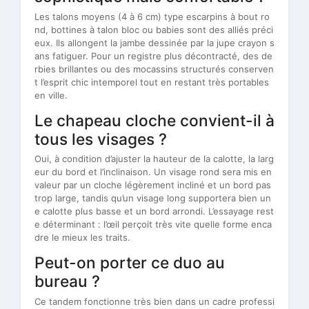
Les talons moyens (4 à 6 cm) type escarpins à bout ro
nd, bottines à talon bloc ou babies sont des alliés préci
eux. Ils allongent la jambe dessinée par la jupe crayon s
ans fatiguer. Pour un registre plus décontracté, des de
rbies brillantes ou des mocassins structurés conserven
t l’esprit chic intemporel tout en restant très portables
en ville.
Le chapeau cloche convient-il à
tous les visages ?
Oui, à condition d’ajuster la hauteur de la calotte, la larg
eur du bord et l’inclinaison. Un visage rond sera mis en
valeur par un cloche légèrement incliné et un bord pas
trop large, tandis qu’un visage long supportera bien un
e calotte plus basse et un bord arrondi. L’essayage rest
e déterminant : l’œil perçoit très vite quelle forme enca
dre le mieux les traits.
Peut-on porter ce duo au
bureau ?
Ce tandem fonctionne très bien dans un cadre professi