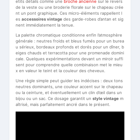
etits détails comme une
broche ancienne
sur le revers
de la veste ou une broderie florale sur le chapeau crée
nt un pont graphique. Ces micro-éléments rappellent l
es
accessoires vintage
des garde-robes d’antan et sig
nent immédiatement la tenue.
La palette chromatique conditionne enfin l’atmosphère
générale : neutres froids et bleus fumés pour un burea
u sérieux, bordeaux profonds et dorés pour un dîner, b
eiges chauds et terracotta pour une promenade domini
cale. Quelques expérimentations devant un miroir suffi
sent pour comprendre quelle combinaison met le mieu
x en valeur le teint et la couleur des cheveux.
Une règle simple peut guider les indécises : deux tons
neutres dominants, une couleur accent sur le chapeau
ou la ceinture, et éventuellement un clin d’œil dans un
bijou ou un sac. Ce dosage garantit un
style vintage
m
aîtrisé, mais parfaitement ancré dans le présent.