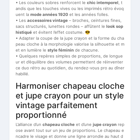
• Les couleurs sobres renforcent le
chic intemporel
, t
andis que les touches vives ou les imprimés rétro évoq
uent la
mode années 1920
et les années folles.
• Les
accessoires vintage
– broches, ceintures fines,
sacs structurés, lunettes rondes – affûtent le
look sop
histiqué
et évitent l’effet costume. 😎
• Adapter la coupe de la jupe crayon et la forme du cha
peau cloche à la morphologie valorise la silhouette et m
et en lumière le
style féminin
de chacune.
• Quelques repères simples de proportions, de longue
ur et d’équilibre des volumes permettent de réinventer
ce duo rétro au quotidien, du rendez-vous pro au dîner
habillé.
Harmoniser chapeau cloche
et jupe crayon pour un style
vintage parfaitement
proportionné
L’alliance d’un
chapeau cloche
et d’une
jupe crayon
rep
ose avant tout sur un jeu de proportions. Le chapeau e
ncadre le visage et donne une ligne arrondie au haut d