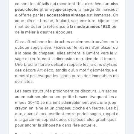
ce sont les détails qui racontent l’histoire. Avec un
cha
peau cloche
et une
jupe crayon
, la marge de manœuvr
e offerte par les
accessoires vintage
est immense. Ch
aque pièce – broche, foulard, sac, ceinture, bijoux – pe
rmet de doser la référence à la
mode années 1920
ou
de la mêler à d’autres époques.
Clara affectionne les broches anciennes trouvées en b
outique spécialisée. Fixées sur le revers d’un blazer ou
à la base du chapeau, elles attirent la lumière vers le vi
sage et renforcent la dimension narrative de la tenue.
Une broche florale délicate rappelle les jardins stylisés
des décors Art déco, tandis qu’un motif géométrique e
n métal poli évoque les lignes pures des immeubles mo
dernistes.
Les sacs structurés prolongent ce discours. Un sac se
au en cuir souple ou une petite besace évoquant les a
nnées 30-40 se marient admirablement avec une jupe
crayon en laine et un chapeau cloche en feutre. Les bij
oux, quant à eux, oscillent entre perles sages, rappel d
e la garçonne sophistiquée, et pièces plus graphiques
pour ancrer la silhouette dans l’ère actuelle.