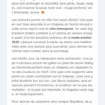
peut soit prolonger la neutralité (gris perle, taupe, beig
e), soit incarner la seule note vive : rouge profond, ver
t émeraude, prune. 🎨
Les textures jouent un rôle tout aussi décisif. Une jupe
en cuir lisse associée à un chapeau en feutre brossé o
scille entre esprit rock et
chic intemporel
. Un satin lég
èrement brillant combiné à un cloche en velours évoqu
e quant à lui les boudoirs précieux de la
mode années
1920
. L’astuce consiste à marier au moins une matière
mate avec une texture plus luxuriante, pour donner du
rythme sans tomber dans la surcharge.
Les motifs, eux, se manipulent avec précaution. Une ju
pe à carreaux prince-de-galles ou pied-de-poule dialog
ue harmonieusement avec un chapeau uni rappelant l’u
ne des couleurs du motif. Une jupe unie supporte sans
peine un ruban contrastant sur le chapeau, voire une p
etite broderie ton sur ton. Les fleurs stylisées, pois et
rayures peuvent fonctionner, à condition de ne pas les
multiplier : si la jupe est imprimée, le chapeau reste sag
e, et réciproquement.
Pour donner du caractère sans rompre l’équilibre, de p