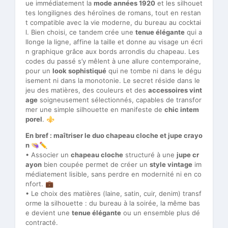
ue immédiatement la
mode années 1920
et les silhouet
tes longilignes des héroïnes de romans, tout en restan
t compatible avec la vie moderne, du bureau au cocktai
l. Bien choisi, ce tandem crée une
tenue élégante
qui a
llonge la ligne, affine la taille et donne au visage un écri
n graphique grâce aux bords arrondis du chapeau. Les
codes du passé s’y mêlent à une allure contemporaine,
pour un
look sophistiqué
qui ne tombe ni dans le dégu
isement ni dans la monotonie. Le secret réside dans le
jeu des matières, des couleurs et des
accessoires vint
age
soigneusement sélectionnés, capables de transfor
mer une simple silhouette en manifeste de
chic intem
porel
. ⚜️
En bref : maîtriser le duo chapeau cloche et jupe crayo
n 👒✏️
• Associer un
chapeau cloche
structuré à une
jupe cr
ayon
bien coupée permet de créer un
style vintage
im
médiatement lisible, sans perdre en modernité ni en co
nfort. 💼
• Le choix des matières (laine, satin, cuir, denim) transf
orme la silhouette : du bureau à la soirée, la même bas
e devient une
tenue élégante
ou un ensemble plus dé
contracté.