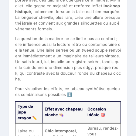
portée avec des talons de quelques centimètres. Mi-m
ollet, elle gagne en majesté et renforce l’effet
look sop
histiqué
, notamment lorsque la taille est bien marquée.
La longueur cheville, plus rare, crée une allure presque
théâtrale et convient aux grandes silhouettes ou aux é
vénements formels.
La question de la matière ne se limite pas au confort ;
elle influence aussi la lecture rétro ou contemporaine d
e la tenue. Une laine serrée ou un tweed souple renvoi
ent immédiatement à un imaginaire de tailleurs vintage.
Un satin lourd, lui, installe un registre soirée, tandis qu
e le cuir donne une dimension plus edgy, presque roc
k, qui contraste avec la douceur ronde du chapeau cloc
he.
Pour visualiser les effets, ce tableau synthétise quelqu
es combinaisons possibles ⬇️
Type de
Effet avec chapeau
Occasion
jupe
cloche 👒
idéale 🎯
crayon ✏️
Bureau, rendez-
Laine ou
Chic intemporel
,
vous