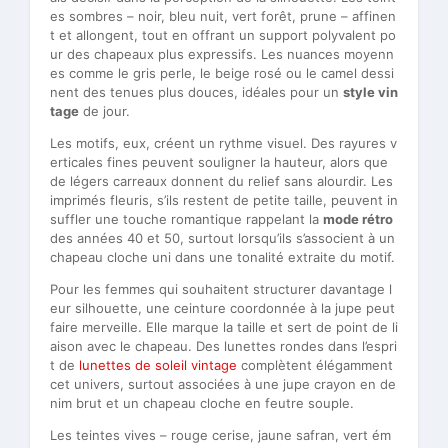
es sombres – noir, bleu nuit, vert forêt, prune – affinen
t et allongent, tout en offrant un support polyvalent po
ur des chapeaux plus expressifs. Les nuances moyenn
es comme le gris perle, le beige rosé ou le camel dessi
nent des tenues plus douces, idéales pour un
style vin
tage
de jour.
Les motifs, eux, créent un rythme visuel. Des rayures v
erticales fines peuvent souligner la hauteur, alors que
de légers carreaux donnent du relief sans alourdir. Les
imprimés fleuris, s’ils restent de petite taille, peuvent in
suffler une touche romantique rappelant la
mode rétro
des années 40 et 50, surtout lorsqu’ils s’associent à un
chapeau cloche uni dans une tonalité extraite du motif.
Pour les femmes qui souhaitent structurer davantage l
eur silhouette, une ceinture coordonnée à la jupe peut
faire merveille. Elle marque la taille et sert de point de li
aison avec le chapeau. Des lunettes rondes dans l’espri
t de
lunettes de soleil vintage
complètent élégamment
cet univers, surtout associées à une jupe crayon en de
nim brut et un chapeau cloche en feutre souple.
Les teintes vives – rouge cerise, jaune safran, vert ém