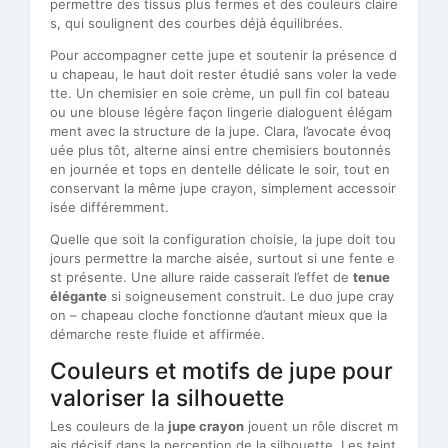
permettre des tissus plus fermes et des couleurs claire
s, qui soulignent des courbes déjà équilibrées.
Pour accompagner cette jupe et soutenir la présence d
u chapeau, le haut doit rester étudié sans voler la vede
tte. Un chemisier en soie crème, un pull fin col bateau
ou une blouse légère façon lingerie dialoguent élégam
ment avec la structure de la jupe. Clara, l’avocate évoq
uée plus tôt, alterne ainsi entre chemisiers boutonnés
en journée et tops en dentelle délicate le soir, tout en
conservant la même jupe crayon, simplement accessoir
isée différemment.
Quelle que soit la configuration choisie, la jupe doit tou
jours permettre la marche aisée, surtout si une fente e
st présente. Une allure raide casserait l’effet de
tenue
élégante
si soigneusement construit. Le duo jupe cray
on – chapeau cloche fonctionne d’autant mieux que la
démarche reste fluide et affirmée.
Couleurs et motifs de jupe pour
valoriser la silhouette
Les couleurs de la
jupe crayon
jouent un rôle discret m
ais décisif dans la perception de la silhouette. Les teint