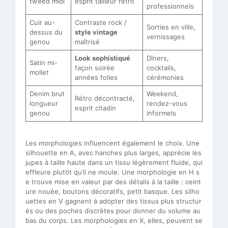
tweed midi
esprit tailleur rétro
professionnels
Cuir au-
Contraste rock /
Sorties en ville,
dessus du
style vintage
vernissages
genou
maîtrisé
Look sophistiqué
Dîners,
Satin mi-
façon soirée
cocktails,
mollet
années folles
cérémonies
Denim brut
Weekend,
Rétro décontracté,
longueur
rendez-vous
esprit citadin
genou
informels
Les morphologies influencent également le choix. Une
silhouette en A, avec hanches plus larges, apprécie les
jupes à taille haute dans un tissu légèrement fluide, qui
effleure plutôt qu’il ne moule. Une morphologie en H s
e trouve mise en valeur par des détails à la taille : ceint
ure nouée, boutons décoratifs, petit basque. Les silho
uettes en V gagnent à adopter des tissus plus structur
és ou des poches discrètes pour donner du volume au
bas du corps. Les morphologies en X, elles, peuvent se