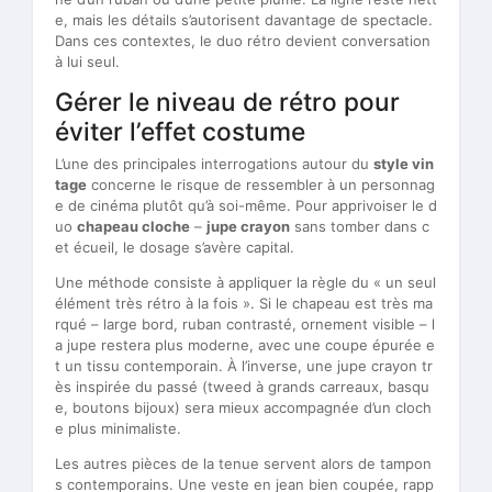
e, mais les détails s’autorisent davantage de spectacle.
Dans ces contextes, le duo rétro devient conversation
à lui seul.
Gérer le niveau de rétro pour
éviter l’effet costume
L’une des principales interrogations autour du
style vin
tage
concerne le risque de ressembler à un personnag
e de cinéma plutôt qu’à soi-même. Pour apprivoiser le d
uo
chapeau cloche
–
jupe crayon
sans tomber dans c
et écueil, le dosage s’avère capital.
Une méthode consiste à appliquer la règle du « un seul
élément très rétro à la fois ». Si le chapeau est très ma
rqué – large bord, ruban contrasté, ornement visible – l
a jupe restera plus moderne, avec une coupe épurée e
t un tissu contemporain. À l’inverse, une jupe crayon tr
ès inspirée du passé (tweed à grands carreaux, basqu
e, boutons bijoux) sera mieux accompagnée d’un cloch
e plus minimaliste.
Les autres pièces de la tenue servent alors de tampon
s contemporains. Une veste en jean bien coupée, rapp