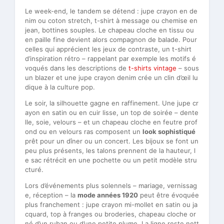
Le week-end, le tandem se détend : jupe crayon en de
nim ou coton stretch, t-shirt à message ou chemise en
jean, bottines souples. Le chapeau cloche en tissu ou
en paille fine devient alors compagnon de balade. Pour
celles qui apprécient les jeux de contraste, un t-shirt
d’inspiration rétro – rappelant par exemple les motifs é
voqués dans les descriptions de
t-shirts vintage
– sous
un blazer et une jupe crayon denim crée un clin d’œil lu
dique à la culture pop.
Le soir, la silhouette gagne en raffinement. Une jupe cr
ayon en satin ou en cuir lisse, un top de soirée – dente
lle, soie, velours – et un chapeau cloche en feutre prof
ond ou en velours ras composent un
look sophistiqué
prêt pour un dîner ou un concert. Les bijoux se font un
peu plus présents, les talons prennent de la hauteur, l
e sac rétrécit en une pochette ou un petit modèle stru
cturé.
Lors d’événements plus solennels – mariage, vernissag
e, réception – la
mode années 1920
peut être évoquée
plus franchement : jupe crayon mi-mollet en satin ou ja
cquard, top à franges ou broderies, chapeau cloche or
né d’un ruban ou d’une petite plume. La ligne reste nett