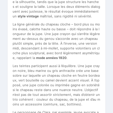
e la silhouette, tandis que la jupe structure les hanche
s et souligne la taille. Lorsque les deux éléments dialog
uent avec justesse, le résultat évoque immédiatement
un
style vintage
maîtrisé, sans rigidité ni sévérité.
La ligne générale du chapeau cloche – bord plus ou mo
ins évasé, calotte haute ou basse – doit répondre à la l
ongueur de la jupe. Une jupe crayon qui s’arrête légère
ment au-dessus du genou s’accorde avec un chapeau
plutôt simple, près de la tête. À l’inverse, une version
midi, descendant à mi-mollet, supporte volontiers un cl
oche plus sculptural, avec bord légèrement asymétriqu
e, rappelant la
mode années 1920
.
Les teintes participent aussi à l’équilibre. Une jupe cray
on noire, bleu marine ou gris anthracite crée une base
sobre sur laquelle un chapeau cloche en feutre bordea
ux, vert bouteille ou camel devient accent visuel. À l’op
posé, une jupe colorée ou imprimée gagne en sobriété
si le chapeau reste dans une nuance neutre. L’objectif
n’est pas de tout assortir strictement, mais d’obtenir un
trio cohérent : couleur du chapeau, de la jupe et d’au m
oins un accessoire (ceinture, sac, bottines).
Le personnage de Clara, par exemple, jeune avocate a