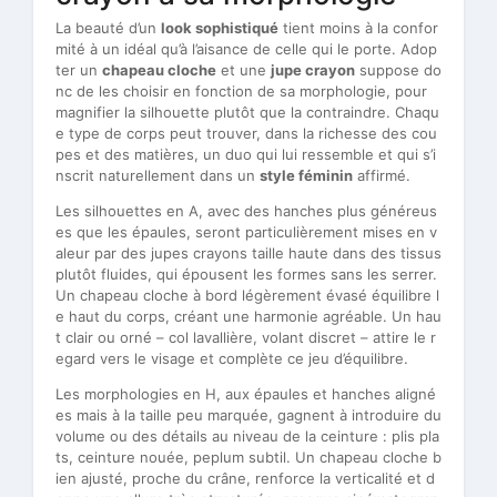
La beauté d’un
look sophistiqué
tient moins à la confor
mité à un idéal qu’à l’aisance de celle qui le porte. Adop
ter un
chapeau cloche
et une
jupe crayon
suppose do
nc de les choisir en fonction de sa morphologie, pour
magnifier la silhouette plutôt que la contraindre. Chaqu
e type de corps peut trouver, dans la richesse des cou
pes et des matières, un duo qui lui ressemble et qui s’i
nscrit naturellement dans un
style féminin
affirmé.
Les silhouettes en A, avec des hanches plus généreus
es que les épaules, seront particulièrement mises en v
aleur par des jupes crayons taille haute dans des tissus
plutôt fluides, qui épousent les formes sans les serrer.
Un chapeau cloche à bord légèrement évasé équilibre l
e haut du corps, créant une harmonie agréable. Un hau
t clair ou orné – col lavallière, volant discret – attire le r
egard vers le visage et complète ce jeu d’équilibre.
Les morphologies en H, aux épaules et hanches aligné
es mais à la taille peu marquée, gagnent à introduire du
volume ou des détails au niveau de la ceinture : plis pla
ts, ceinture nouée, peplum subtil. Un chapeau cloche b
ien ajusté, proche du crâne, renforce la verticalité et d