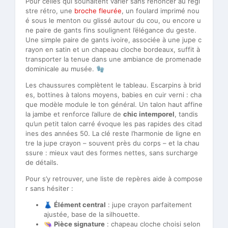
Pour celles qui souhaitent varier sans renoncer au regi
stre rétro, une
broche fleurée
, un foulard imprimé nou
é sous le menton ou glissé autour du cou, ou encore u
ne paire de gants fins soulignent l’élégance du geste.
Une simple paire de gants ivoire, associée à une jupe c
rayon en satin et un chapeau cloche bordeaux, suffit à
transporter la tenue dans une ambiance de promenade
dominicale au musée. 🧤
Les chaussures complètent le tableau. Escarpins à brid
es, bottines à talons moyens, babies en cuir verni : cha
que modèle module le ton général. Un talon haut affine
la jambe et renforce l’allure de
chic intemporel
, tandis
qu’un petit talon carré évoque les pas rapides des citad
ines des années 50. La clé reste l’harmonie de ligne en
tre la jupe crayon – souvent près du corps – et la chau
ssure : mieux vaut des formes nettes, sans surcharge
de détails.
Pour s’y retrouver, une liste de repères aide à compose
r sans hésiter :
👗
Élément central
: jupe crayon parfaitement
ajustée, base de la silhouette.
👒
Pièce signature
: chapeau cloche choisi selon