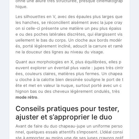
onne une allure très structurée, presque cinématograp
hique.
Les silhouettes en V, avec des épaules plus larges que
les hanches, se réconcilient aisément avec la jupe cray
on si celle-ci présente une matière un peu plus épaiss
e ou des poches latérales discrètes, qui élargissent vis
uellement le bas du corps. Un cloche aux bords modér
és, porté légèrement incliné, adoucit la carrure et ramè
ne la douceur des lignes au niveau du visage.
Quant aux morphologies en X, plus équilibrées, elles p
euvent explorer un éventail plus vaste : jupes très cintr
ées, couleurs claires, matières plus fermes. Un chapea
u cloche à la calotte bien dessinée souligne le port de t
ête et met en valeur la nuque, surtout porté avec un c
hignon bas ou des cheveux légèrement ondulés, très
mode rétro
.
Conseils pratiques pour tester,
ajuster et s’approprier le duo
Avant de faire du duo chapeau-jupe un uniforme perso
nnel, quelques essais attentifs s’imposent. L’idéal consi
ste à emporter au moins une de ses jupes crayons préf