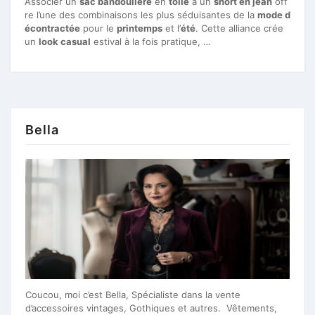
Associer un
sac bandoulière
en
toile
à un
short en jean
off
re l’une des combinaisons les plus séduisantes de la
mode d
écontractée
pour le
printemps
et l’
été
. Cette alliance crée
un
look casual
estival à la fois pratique, …
Bella
Coucou, moi c’est Bella, Spécialiste dans la vente
d’accessoires vintages, Gothiques et autres. Vêtements,