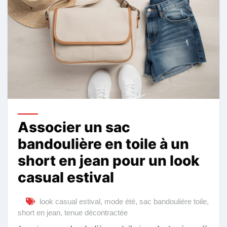
Associer un sac
bandoulière en toile à un
short en jean pour un look
casual estival
look casual estival
,
mode été
,
sac bandoulière toile
,
short en jean
,
tenue décontractée