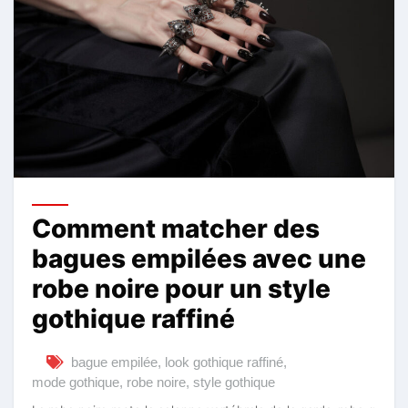
Comment matcher des
bagues empilées avec une
robe noire pour un style
gothique raffiné
bague empilée
,
look gothique raffiné
,
mode gothique
,
robe noire
,
style gothique