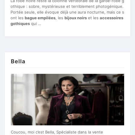
La robe noire reste la colonne vertébrale de la garde-robe g
othique : sobre, mystérieuse et terriblement photogénique.
Portée seule, elle évoque déjà une aura nocturne, mais ce s
ont les
bague empilées
, les
bijoux noirs
et les
accessoires
gothiques
qui …
Bella
Coucou, moi c’est Bella, Spécialiste dans la vente