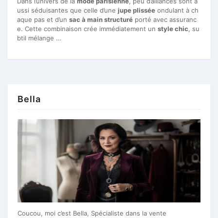
Dans l’univers de la
mode parisienne
, peu d’alliances sont a
ussi séduisantes que celle d’une
jupe plissée
ondulant à ch
aque pas et d’un
sac à main structuré
porté avec assuranc
e. Cette combinaison crée immédiatement un
style chic
, su
btil mélange …
Bella
Coucou, moi c’est Bella, Spécialiste dans la vente