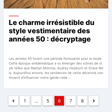
Le charme irrésistible du
style vestimentaire des
années 50 : décryptage
Les années 50 furent une période florissante pour la mode.
Cette époque emblématique a vu émerger des icônes de st
yle telles que Marilyn Monroe, Audrey Hepburn et Grace Kel
ly. Aujourd’hui encore, les tendances de cette décennie con
tinuent d’influencer notre garde-robe …
Pagination
1
…
5
6
7
8
des