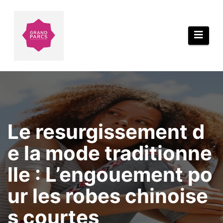
Aller
au
contenu
Le resurgissement d
e la mode traditionne
lle : L’engouement po
ur les robes chinoise
s courtes