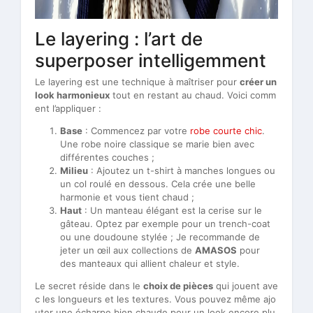
Le layering : l’art de
superposer intelligemment
Le layering est une technique à maîtriser pour
créer un
look harmonieux
tout en restant au chaud. Voici comm
ent l’appliquer :
Base
: Commencez par votre
robe courte chic
.
Une robe noire classique se marie bien avec
différentes couches ;
Milieu
: Ajoutez un t-shirt à manches longues ou
un col roulé en dessous. Cela crée une belle
harmonie et vous tient chaud ;
Haut
: Un manteau élégant est la cerise sur le
gâteau. Optez par exemple pour un trench-coat
ou une doudoune stylée ; Je recommande de
jeter un œil aux collections de
AMASOS
pour
des manteaux qui allient chaleur et style.
Le secret réside dans le
choix de pièces
qui jouent ave
c les longueurs et les textures. Vous pouvez même ajo
uter une écharpe bien chaude pour un look encore plu