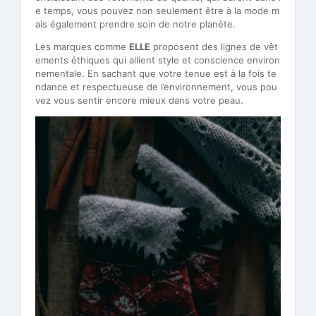
e temps, vous pouvez non seulement être à la mode m
ais également prendre soin de notre planète.
Les marques comme
ELLE
proposent des lignes de vêt
ements éthiques qui allient style et conscience environ
nementale. En sachant que votre tenue est à la fois te
ndance et respectueuse de l’environnement, vous pou
vez vous sentir encore mieux dans votre peau.