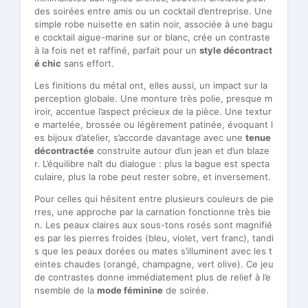
des soirées entre amis ou un cocktail d’entreprise. Une
simple robe nuisette en satin noir, associée à une bagu
e cocktail aigue-marine sur or blanc, crée un contraste
à la fois net et raffiné, parfait pour un
style décontract
é chic
sans effort.
Les finitions du métal ont, elles aussi, un impact sur la
perception globale. Une monture très polie, presque m
iroir, accentue l’aspect précieux de la pièce. Une textur
e martelée, brossée ou légèrement patinée, évoquant l
es bijoux d’atelier, s’accorde davantage avec une
tenue
décontractée
construite autour d’un jean et d’un blaze
r. L’équilibre naît du dialogue : plus la bague est specta
culaire, plus la robe peut rester sobre, et inversement.
Pour celles qui hésitent entre plusieurs couleurs de pie
rres, une approche par la carnation fonctionne très bie
n. Les peaux claires aux sous-tons rosés sont magnifié
es par les pierres froides (bleu, violet, vert franc), tandi
s que les peaux dorées ou mates s’illuminent avec les t
eintes chaudes (orangé, champagne, vert olive). Ce jeu
de contrastes donne immédiatement plus de relief à l’e
nsemble de la
mode féminine
de soirée.