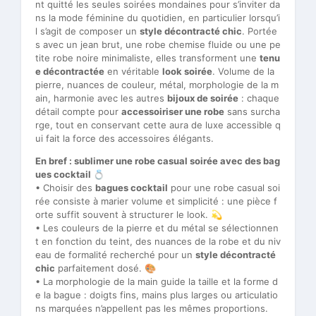
nt quitté les seules soirées mondaines pour s’inviter da
ns la mode féminine du quotidien, en particulier lorsqu’i
l s’agit de composer un
style décontracté chic
. Portée
s avec un jean brut, une robe chemise fluide ou une pe
tite robe noire minimaliste, elles transforment une
tenu
e décontractée
en véritable
look soirée
. Volume de la
pierre, nuances de couleur, métal, morphologie de la m
ain, harmonie avec les autres
bijoux de soirée
: chaque
détail compte pour
accessoiriser une robe
sans surcha
rge, tout en conservant cette aura de luxe accessible q
ui fait la force des accessoires élégants.
En bref : sublimer une robe casual soirée avec des bag
ues cocktail 💍
• Choisir des
bagues cocktail
pour une robe casual soi
rée consiste à marier volume et simplicité : une pièce f
orte suffit souvent à structurer le look. 💫
• Les couleurs de la pierre et du métal se sélectionnen
t en fonction du teint, des nuances de la robe et du niv
eau de formalité recherché pour un
style décontracté
chic
parfaitement dosé. 🎨
• La morphologie de la main guide la taille et la forme d
e la bague : doigts fins, mains plus larges ou articulatio
ns marquées n’appellent pas les mêmes proportions.