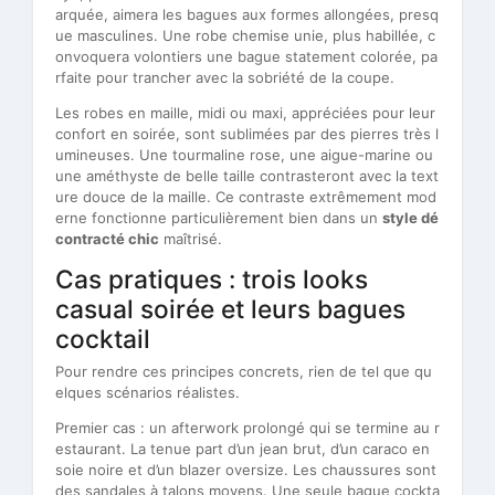
arquée, aimera les bagues aux formes allongées, presq
ue masculines. Une robe chemise unie, plus habillée, c
onvoquera volontiers une bague statement colorée, pa
rfaite pour trancher avec la sobriété de la coupe.
Les robes en maille, midi ou maxi, appréciées pour leur
confort en soirée, sont sublimées par des pierres très l
umineuses. Une tourmaline rose, une aigue-marine ou
une améthyste de belle taille contrasteront avec la text
ure douce de la maille. Ce contraste extrêmement mod
erne fonctionne particulièrement bien dans un
style dé
contracté chic
maîtrisé.
Cas pratiques : trois looks
casual soirée et leurs bagues
cocktail
Pour rendre ces principes concrets, rien de tel que qu
elques scénarios réalistes.
Premier cas : un afterwork prolongé qui se termine au r
estaurant. La tenue part d’un jean brut, d’un caraco en
soie noire et d’un blazer oversize. Les chaussures sont
des sandales à talons moyens. Une seule bague cockta