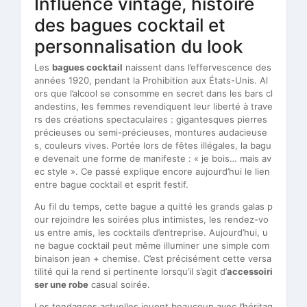
Influence vintage, histoire
des bagues cocktail et
personnalisation du look
Les
bagues cocktail
naissent dans l’effervescence des
années 1920, pendant la Prohibition aux États-Unis. Al
ors que l’alcool se consomme en secret dans les bars cl
andestins, les femmes revendiquent leur liberté à trave
rs des créations spectaculaires : gigantesques pierres
précieuses ou semi-précieuses, montures audacieuse
s, couleurs vives. Portée lors de fêtes illégales, la bagu
e devenait une forme de manifeste : « je bois… mais av
ec style ». Ce passé explique encore aujourd’hui le lien
entre bague cocktail et esprit festif.
Au fil du temps, cette bague a quitté les grands galas p
our rejoindre les soirées plus intimistes, les rendez-vo
us entre amis, les cocktails d’entreprise. Aujourd’hui, u
ne bague cocktail peut même illuminer une simple com
binaison jean + chemise. C’est précisément cette versa
tilité qui la rend si pertinente lorsqu’il s’agit d’
accessoiri
ser une robe
casual soirée.
Les tendances actuelles jouent beaucoup avec l’héritag