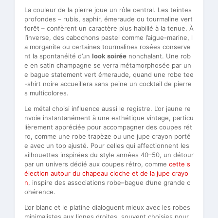
La couleur de la pierre joue un rôle central. Les teintes
profondes – rubis, saphir, émeraude ou tourmaline vert
forêt – confèrent un caractère plus habillé à la tenue. À
l’inverse, des cabochons pastel comme l’aigue-marine, l
a morganite ou certaines tourmalines rosées conserve
nt la spontanéité d’un
look soirée
nonchalant. Une rob
e en satin champagne se verra métamorphosée par un
e bague statement vert émeraude, quand une robe tee
-shirt noire accueillera sans peine un cocktail de pierre
s multicolores.
Le métal choisi influence aussi le registre. L’or jaune re
nvoie instantanément à une esthétique vintage, particu
lièrement appréciée pour accompagner des coupes rét
ro, comme une robe trapèze ou une jupe crayon porté
e avec un top ajusté. Pour celles qui affectionnent les
silhouettes inspirées du style années 40–50, un détour
par un univers dédié aux coupes rétro, comme
cette s
élection autour du chapeau cloche et de la jupe crayo
n
, inspire des associations robe–bague d’une grande c
ohérence.
L’or blanc et le platine dialoguent mieux avec les robes
minimalistes aux lignes droites, souvent choisies pour