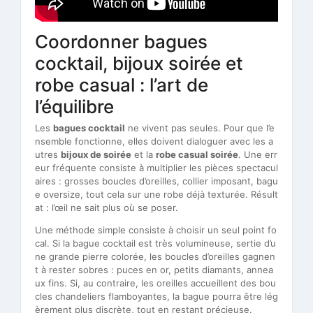
Coordonner bagues
cocktail, bijoux soirée et
robe casual : l’art de
l’équilibre
Les
bagues cocktail
ne vivent pas seules. Pour que l’e
nsemble fonctionne, elles doivent dialoguer avec les a
utres
bijoux de soirée
et la
robe casual soirée
. Une err
eur fréquente consiste à multiplier les pièces spectacul
aires : grosses boucles d’oreilles, collier imposant, bagu
e oversize, tout cela sur une robe déjà texturée. Résult
at : l’œil ne sait plus où se poser.
Une méthode simple consiste à choisir un seul point fo
cal. Si la bague cocktail est très volumineuse, sertie d’u
ne grande pierre colorée, les boucles d’oreilles gagnen
t à rester sobres : puces en or, petits diamants, annea
ux fins. Si, au contraire, les oreilles accueillent des bou
cles chandeliers flamboyantes, la bague pourra être lég
èrement plus discrète, tout en restant précieuse.