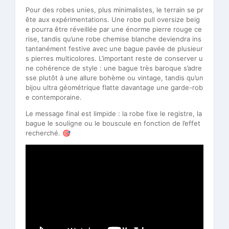
Pour des robes unies, plus minimalistes, le terrain se pr
ête aux expérimentations. Une robe pull oversize beig
e pourra être réveillée par une énorme pierre rouge ce
rise, tandis qu’une robe chemise blanche deviendra ins
tantanément festive avec une bague pavée de plusieur
s pierres multicolores. L’important reste de conserver u
ne cohérence de style : une bague très baroque s’adre
sse plutôt à une allure bohème ou vintage, tandis qu’un
bijou ultra géométrique flatte davantage une garde-rob
e contemporaine.
Le message final est limpide : la robe fixe le registre, la
bague le souligne ou le bouscule en fonction de l’effet
recherché. 🎯