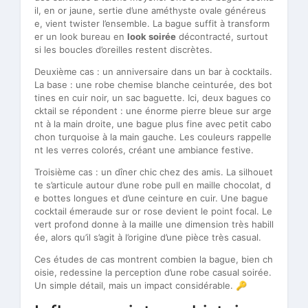
il, en or jaune, sertie d’une améthyste ovale généreus
e, vient twister l’ensemble. La bague suffit à transform
er un look bureau en
look soirée
décontracté, surtout
si les boucles d’oreilles restent discrètes.
Deuxième cas : un anniversaire dans un bar à cocktails.
La base : une robe chemise blanche ceinturée, des bot
tines en cuir noir, un sac baguette. Ici, deux bagues co
cktail se répondent : une énorme pierre bleue sur arge
nt à la main droite, une bague plus fine avec petit cabo
chon turquoise à la main gauche. Les couleurs rappelle
nt les verres colorés, créant une ambiance festive.
Troisième cas : un dîner chic chez des amis. La silhouet
te s’articule autour d’une robe pull en maille chocolat, d
e bottes longues et d’une ceinture en cuir. Une bague
cocktail émeraude sur or rose devient le point focal. Le
vert profond donne à la maille une dimension très habill
ée, alors qu’il s’agit à l’origine d’une pièce très casual.
Ces études de cas montrent combien la bague, bien ch
oisie, redessine la perception d’une robe casual soirée.
Un simple détail, mais un impact considérable. 🔑