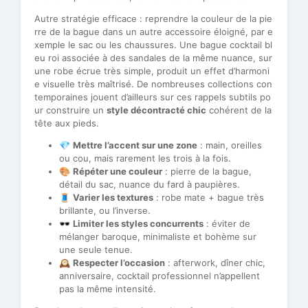
Autre stratégie efficace : reprendre la couleur de la pie
rre de la bague dans un autre accessoire éloigné, par e
xemple le sac ou les chaussures. Une bague cocktail bl
eu roi associée à des sandales de la même nuance, sur
une robe écrue très simple, produit un effet d’harmoni
e visuelle très maîtrisé. De nombreuses collections con
temporaines jouent d’ailleurs sur ces rappels subtils po
ur construire un
style décontracté chic
cohérent de la
tête aux pieds.
💎
Mettre l’accent sur une zone
: main, oreilles
ou cou, mais rarement les trois à la fois.
🎨
Répéter une couleur
: pierre de la bague,
détail du sac, nuance du fard à paupières.
🧵
Varier les textures
: robe mate + bague très
brillante, ou l’inverse.
🕶️
Limiter les styles concurrents
: éviter de
mélanger baroque, minimaliste et bohème sur
une seule tenue.
🕰️
Respecter l’occasion
: afterwork, dîner chic,
anniversaire, cocktail professionnel n’appellent
pas la même intensité.