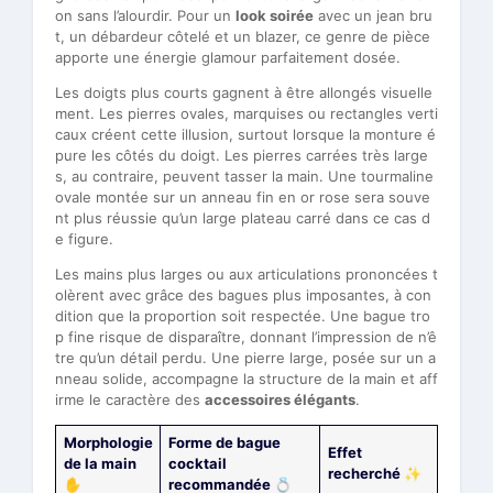
on sans l’alourdir. Pour un
look soirée
avec un jean bru
t, un débardeur côtelé et un blazer, ce genre de pièce
apporte une énergie glamour parfaitement dosée.
Les doigts plus courts gagnent à être allongés visuelle
ment. Les pierres ovales, marquises ou rectangles verti
caux créent cette illusion, surtout lorsque la monture é
pure les côtés du doigt. Les pierres carrées très large
s, au contraire, peuvent tasser la main. Une tourmaline
ovale montée sur un anneau fin en or rose sera souve
nt plus réussie qu’un large plateau carré dans ce cas d
e figure.
Les mains plus larges ou aux articulations prononcées t
olèrent avec grâce des bagues plus imposantes, à con
dition que la proportion soit respectée. Une bague tro
p fine risque de disparaître, donnant l’impression de n’ê
tre qu’un détail perdu. Une pierre large, posée sur un a
nneau solide, accompagne la structure de la main et aff
irme le caractère des
accessoires élégants
.
Morphologie
Forme de bague
Effet
de la main
cocktail
recherché ✨
✋
recommandée 💍