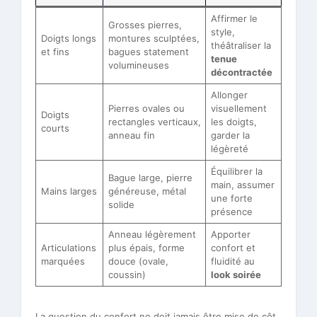
Affirmer le
Grosses pierres,
style,
Doigts longs
montures sculptées,
théâtraliser la
et fins
bagues statement
tenue
volumineuses
décontractée
Allonger
Pierres ovales ou
visuellement
Doigts
rectangles verticaux,
les doigts,
courts
anneau fin
garder la
légèreté
Équilibrer la
Bague large, pierre
main, assumer
Mains larges
généreuse, métal
une forte
solide
présence
Anneau légèrement
Apporter
Articulations
plus épais, forme
confort et
marquées
douce (ovale,
fluidité au
coussin)
look soirée
La question du confort ne doit jamais être mise de côt