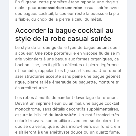
En filigrane, cette première étape rappelle une règle si
mple : pour
accessoiriser une robe
casual soirée avec
des bagues cocktail, la couleur reste la boussole la plu
s fiable, du choix de la pierre à celui du métal.
Accorder la bague cocktail au
style de la robe casual soirée
Le style de la robe guide le type de bague autant que l
a couleur. Une robe portefeuille en viscose fluide se m
arie volontiers à une bague aux formes organiques, ca
bochon lisse, serti griffes délicates et pierre légèreme
nt bombée, rappelant les bijoux artisanaux. Une robe bl
azer structurée accepte sans peine une bague géomét
rique, pierre taillée émeraude ou baguette, monture tr
ès architecturale.
Les robes à motifs demandent davantage de retenue.
Devant un imprimé fleuri ou animal, une bague cocktail
monochrome, sans détails décoratifs supplémentaires,
assure la lisibilité du
look soirée
. Un motif tropical très
coloré trouvera son équilibre avec une seule pierre tur
quoise ou verte, quand des micro-fleurs sur fond crèm
e s’allieront à une améthyste douce ou un quartz fumé.