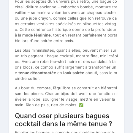
Pour les adeptes d’un univers plus rétro, une bague co
cktail d’allure ancienne – cabochon bombé, monture tra
vaillée – se mariera volontiers avec un chapeau cloche
ou une jupe crayon, comme celles que l’on retrouve da
ns certains vestiaires spécialisés en silhouettes vintag
e. Cette cohérence historique donne de la profondeur
à la
mode féminine
, tout en restant parfaitement porta
ble lors d’une soirée entre amis.
Les plus minimalistes, quant à elles, peuvent mis­er sur
un trio gagnant : bague cocktail, montre fine, mini créol
es. Avec une robe tee-shirt noire et des sandales à tal
ons blocs, ce combo suffit largement à transformer un
e
tenue décontractée
en
look soirée
abouti, sans le m
oindre collier.
Au bout du compte, l’équilibre se construit en hiérarchi
sant les pièces. Chaque bijou doit avoir une fonction : r
évéler la robe, souligner le visage, mettre en valeur la
main. Rien de plus, rien de moins. ✅
Quand oser plusieurs bagues
cocktail dans la même tenue ?
Empiler les bagues, y compris des modèles imposants,