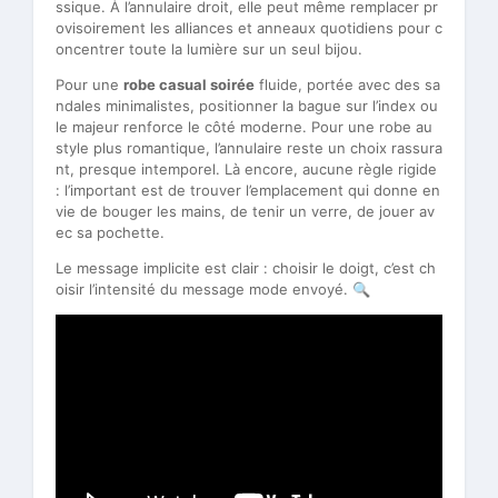
ssique. À l’annulaire droit, elle peut même remplacer pr
ovisoirement les alliances et anneaux quotidiens pour c
oncentrer toute la lumière sur un seul bijou.
Pour une
robe casual soirée
fluide, portée avec des sa
ndales minimalistes, positionner la bague sur l’index ou
le majeur renforce le côté moderne. Pour une robe au
style plus romantique, l’annulaire reste un choix rassura
nt, presque intemporel. Là encore, aucune règle rigide
: l’important est de trouver l’emplacement qui donne en
vie de bouger les mains, de tenir un verre, de jouer av
ec sa pochette.
Le message implicite est clair : choisir le doigt, c’est ch
oisir l’intensité du message mode envoyé. 🔍