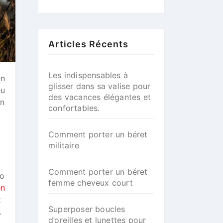
Articles Récents
Les indispensables à
en
glisser dans sa valise pour
eu
des vacances élégantes et
on
confortables.
Comment porter un béret
militaire
Comment porter un béret
mo
femme cheveux court
en
x
Superposer boucles
.
d’oreilles et lunettes pour