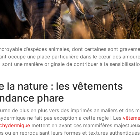
incroyable d’espèces animales, dont certaines sont gravem
hant occupe une place particulière dans le cœur des amour
sont une manière originale de contribuer à la sensibilisati
e la nature : les vêtements
ndance phare
urne de plus en plus vers des imprimés animaliers et des 
achydermique ne fait pas exception à cette règle ! Les
vêtem
achydermique
mettent en avant ces mammifères majestueu
ues ou en reproduisant leurs formes et textures authentiques