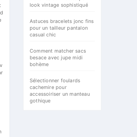
look vintage sophistiqué
t
 d
e
Astuces bracelets jonc fins
pour un tailleur pantalon
casual chic
Comment matcher sacs
besace avec jupe midi
bohème
 v
ar
Sélectionner foulards
cachemire pour
accessoiriser un manteau
gothique
m