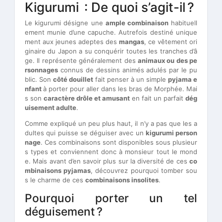
Kigurumi : De quoi s’agit-il ?
Le kigurumi désigne une
ample combinaison
habituell
ement munie d’une capuche. Autrefois destiné unique
ment aux jeunes adeptes des
mangas
, ce vêtement ori
ginaire du Japon a su conquérir toutes les tranches d’â
ge. Il représente généralement des
animaux ou des pe
rsonnages
connus de dessins animés adulés par le pu
blic. Son
côté douillet
fait penser à un simple
pyjama e
nfant
à porter pour aller dans les bras de Morphée. Mai
s son
caractère drôle et amusant
en fait un parfait
dég
uisement adulte
.
Comme expliqué un peu plus haut, il n’y a pas que les a
dultes qui puisse se déguiser avec un
kigurumi person
nage
. Ces combinaisons sont disponibles sous plusieur
s types et conviennent donc à monsieur tout le mond
e. Mais avant d’en savoir plus sur la diversité de ces
co
mbinaisons pyjamas
, découvrez pourquoi tomber sou
s le charme de ces
combinaisons insolites
.
Pourquoi porter un tel
déguisement ?