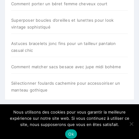
Comment porter un béret femme cheveux court
Superposer boucles d’oreilles et lunettes pour look
vintage sophistiqué
Astuces bracelets jonc fins pour un tailleur pantalon
casual chic
Comment matcher sacs besace avec jupe midi bohème
Sélectionner foulards cachemire pour accessoiriser un
manteau gothique
Nous utilisons des cookies pour vous garantir la meilleure
expérience sur notre site web. Si vous continuez à utiliser ce
site, nous supposerons que vous en êtes satisfait.
Ok
Tous droits reservés