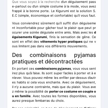
Que vous soyez à la recherche
d’un déguisement pass
e-partout ou d’un simple costume à la mode, vous avez
frappé à la bonne porte. Le Kigurumi est la solution S.
E.C (simple, économique et confortable) qu’il vous faut.
Vous conviendrez sûrement qu’il suffit d’un déguiseme
nt inconfortable pour gâcher tout le plaisir que peut pr
ocurer une soirée déguisée entre amis. Mais avec les
d
éguisements Kigurumi
, finis la sensation de gêne. Ce
sont en effet des
vêtements hyper pratiques
qui ne v
ous limitent pas dans vos différents mouvements.
Des combinaisons pyjamas
pratiques et décontractées
En portant ces
combinaisons pyjamas
, vous vous sent
irez plus qu’à l’aise. Ils sont super faciles à porter et à e
nlever. Vous pouvez même les enfiler par-dessus d’autr
es habits si cela vous enchante. Avec ce déguisement,
il n’y a aucune contrainte, mais que du plaisir. Vous ave
z même la possibilité de
porter ce costume en couple o
u en famille
. Avec toutes les formes disponibles, vous
aurez presque l’embarras du choix.