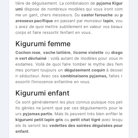
tière de déguisement. La combinaison de
pyjama Kigur
umi
dispose de nombreux modèles qui vous iront com
me un gant, chers messieurs. Du
castor farouche
au
p
aresseux pacifique
en passant par monsieur
lapin
, vou
s avez de quoi mettre subtilement en valeur vos beaux
corps et faire ressortir l’enfant en vous.
Kigurumi femme
Cochon rose
,
vache laitière
,
licorne violette
ou
drago
n vert déchainé
: voilà autant de modèles pour vous m
esdames. Voilà de quoi faire tomber le mythe des fem
mes portant toujours un
déguisement coquin
à dessei
n séducteur. Avec ces
combinaisons pyjamas,
faites r
essortir l’innocence enfantine en vous.
Kigurumi enfant
Ce sont généralement les plus connus puisque nos pet
its génies ne jurent que par ces déguisements pour le
urs
pyjamas partis
. Mais ils peuvent très bien enfiler le
kigurumi petit lapin gris
ou
petit chat tigré
avec lesqu
els ils seront les
vedettes des soirées déguisées pour
enfant
.