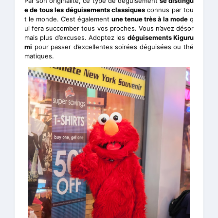
Par son originalité, ce type de déguisement
se distingu
e de tous les déguisements classiques
connus par tou
t le monde. C’est également
une tenue très à la mode
q
ui fera succomber tous vos proches. Vous n’avez désor
mais plus d’excuses. Adoptez les
déguisements Kiguru
mi
pour passer d’excellentes soirées déguisées ou thé
matiques.