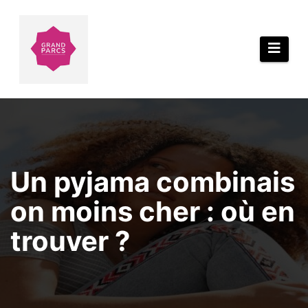
Aller
au
contenu
Un pyjama combinais
on moins cher : où en
trouver ?