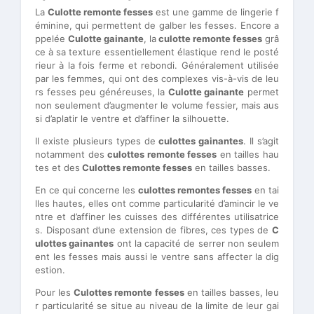
La
Culotte remonte fesses
est une gamme de lingerie f
éminine, qui permettent de galber les fesses. Encore a
ppelée
Culotte gainante
, la
culotte remonte fesses
grâ
ce à sa texture essentiellement élastique rend le posté
rieur à la fois ferme et rebondi. Généralement utilisée
par les femmes, qui ont des complexes vis-à-vis de leu
rs fesses peu généreuses, la
Culotte gainante
permet
non seulement d’augmenter le volume fessier, mais aus
si d’aplatir le ventre et d’affiner la silhouette.
Il existe plusieurs types de
culottes gainantes
. Il s’agit
notamment des
culottes remonte fesses
en tailles hau
tes et des
Culottes remonte fesses
en tailles basses.
En ce qui concerne les
culottes remontes fesses
en tai
lles hautes, elles ont comme particularité d’amincir le ve
ntre et d’affiner les cuisses des différentes utilisatrice
s. Disposant d’une extension de fibres, ces types de
C
ulottes gainantes
ont la capacité de serrer non seulem
ent les fesses mais aussi le ventre sans affecter la dig
estion.
Pour les
Culottes remonte fesses
en tailles basses, leu
r particularité se situe au niveau de la limite de leur gai