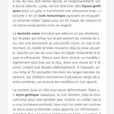
e ras-du-cou doit rester épuré, et réciproquement. Un
e jeune cliente, Lucie, venue chercher des
bijoux gothi
ques
pour un gala, a transformé une silhouette trop « c
ostume » en un
look romantique
puissant en troquant
un énorme collier rigide pour un fin ruban de velours or
né d’une seule petite croix en argent.
La
dentelle noire
introduit par ailleurs un jeu d’ombres
sur la peau qui influe sur la perception du volume du c
ou. Sur une personne au cou plutôt court, un top à col
montant en résille brodée resserre déjà la zone visuell
e. Ajouter un ras-du-cou haut et rigide reviendrait à ta
sser la silhouette. Mieux vaut alors choisir un modèle l
égèrement plus bas sur le cou, avec une chute en V di
scret, créant une illusion d’allongement. À l’opposé, un
cou long et fin accueille très bien les larges bandes de
velours, les chokers victorienne à plusieurs rangs de p
erles sombres, ou encore les modèles en cuir ajouré.
La couleur joue un rôle tout aussi déterminant. Dans u
n
style gothique
classique, le noir domine, mais le mon
ochrome peut vite sembler plat. Insérer un collier ras-d
u-cou bordeaux profond, bleu nuit ou violet en contras
te doux avec la dentelle noire apporte un raffinement i