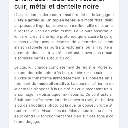
cuir, métal et dentelle noire
L’association matière contre matière définit le langage d
u
style gothique
. Un
top en dentelle
à motif floral délic
at, presque lingerie, trouve son meilleur allié dans un c
ollier ras-du-cou en velours mat. Le velours absorbe la
lumière, créant une ligne profonde qui encadre la gorg
e sans rivaliser avec la richesse de la dentelle. La comb
inaison rappelle les portraits victoriens, où la fragilité a
pparente des cols travaillés contrastait avec des ruban
s sombres serrés autour du cou.
Le cuir, lui, change complètement de registre. Porté av
ec une dentelle noire très fine, un choker en cuir lisse
ou clouté transforme immédiatement la silhouette en s
tatement de
mode alternative
. La douceur aérienne de
la dentelle s’oppose à la rigidité du cuir, racontant un p
ersonnage mi-romantique mi-insoumis. Ce contraste s
éduit particulièrement lors de concerts rock, de festival
s ou de shootings photo où la dualité douceur/force st
ructure le récit visuel. Les modèles à boucles ou à ann
eaux centraux fonctionnent très bien sur des tops à co
l rond dégagé.