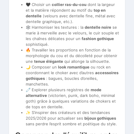
🖤 Choisir un
collier ras-du-cou
dont la largeur
et la matière répondent au motif du
top en
dentelle
(velours avec dentelle fine, métal avec
dentelle graphique, etc.).
🕸️ Harmoniser les textures : la
dentelle noire
se
marie à merveille avec le velours, le cuir souple et
les chaînes délicates pour un
fashion gothique
sophistiqué.
🔥 Travailler les proportions en fonction de la
morphologie du cou et du décolleté pour obtenir
une
tenue élégante
qui allonge la silhouette.
🌙 Composer un
look romantique
ou rock en
coordonnant le choker avec d’autres
accessoires
gothiques
: bagues, boucles d’oreilles,
manchettes.
🧷 Explorer plusieurs registres de
mode
alternative
(victorien, punk, dark boho, minimal
goth) grâce à quelques variations de chokers et
de tops en dentelle.
✨ S’inspirer des créateurs et des tendances
2025/2026 pour actualiser ses
bijoux gothiques
sans perdre l’esprit sombre et poétique du style.