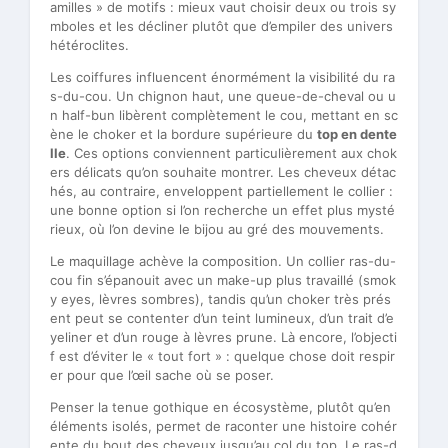
amilles » de motifs : mieux vaut choisir deux ou trois sy
mboles et les décliner plutôt que d’empiler des univers
hétéroclites.
Les coiffures influencent énormément la visibilité du ra
s-du-cou. Un chignon haut, une queue-de-cheval ou u
n half-bun libèrent complètement le cou, mettant en sc
ène le choker et la bordure supérieure du
top en dente
lle
. Ces options conviennent particulièrement aux chok
ers délicats qu’on souhaite montrer. Les cheveux détac
hés, au contraire, enveloppent partiellement le collier :
une bonne option si l’on recherche un effet plus mysté
rieux, où l’on devine le bijou au gré des mouvements.
Le maquillage achève la composition. Un collier ras-du-
cou fin s’épanouit avec un make-up plus travaillé (smok
y eyes, lèvres sombres), tandis qu’un choker très prés
ent peut se contenter d’un teint lumineux, d’un trait d’e
yeliner et d’un rouge à lèvres prune. Là encore, l’objecti
f est d’éviter le « tout fort » : quelque chose doit respir
er pour que l’œil sache où se poser.
Penser la tenue gothique en écosystème, plutôt qu’en
éléments isolés, permet de raconter une histoire cohér
ente du bout des cheveux jusqu’au col du top. Le ras-d