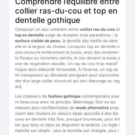
Comprendre l’équilibre entre
collier ras-du-cou et top en
dentelle gothique
Composer un duo cohérent entre
collier ras-du-cou
et
top en dentelle
exige de dompter trois paramètres : la
surface visible de peau
, la densité des motifs de dent
elle et la largeur du choker. Lorsqu’un top en dentelle n
oire recouvre entièrement le buste, avec des ornemen
ts floraux ou victoriens serrés, le cou devient la seule z
one de respiration visuelle. Un ras-du-cou trop massif
risque alors d’alourdir l’ensemble. À l’inverse, un top se
mi-transparent au décolleté plongeant peut s’accommo
der d’un large collier structuré qui sert d’ancrage au reg
ard.
Les créateurs de
fashion gothique
contemporains joue
nt beaucoup avec ce principe. Balenciaga, Dior ou les
maisons plus confidentielles de
mode alternative
prop
osent des chokers en velours épais associés à des blo
uses en dentelle très fine, presque brumeuse, pour évi
ter que tissu et bijou se disputent la vedette. La règle i
mplicite est simple : plus la dentelle est chargée, plus l