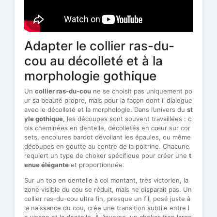
Adapter le collier ras-du-
cou au décolleté et à la
morphologie gothique
Un
collier ras-du-cou
ne se choisit pas uniquement po
ur sa beauté propre, mais pour la façon dont il dialogue
avec le décolleté et la morphologie. Dans l’univers du
st
yle gothique
, les découpes sont souvent travaillées : c
ols cheminées en dentelle, décolletés en cœur sur cor
sets, encolures bardot dévoilant les épaules, ou même
découpes en goutte au centre de la poitrine. Chacune
requiert un type de choker spécifique pour créer une
t
enue élégante
et proportionnée.
Sur un top en dentelle à col montant, très victorien, la
zone visible du cou se réduit, mais ne disparaît pas. Un
collier ras-du-cou ultra fin, presque un fil, posé juste à
la naissance du cou, crée une transition subtile entre l
e visage et la dentelle. À l’inverse, un choker trop large