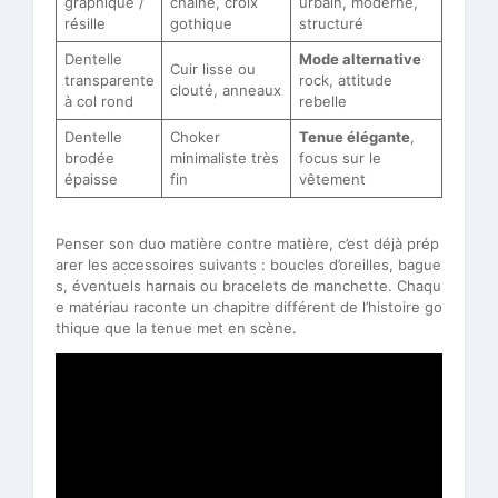
graphique /
chaîne, croix
urbain, moderne,
résille
gothique
structuré
Dentelle
Mode alternative
Cuir lisse ou
transparente
rock, attitude
clouté, anneaux
à col rond
rebelle
Dentelle
Choker
Tenue élégante
,
brodée
minimaliste très
focus sur le
épaisse
fin
vêtement
Penser son duo matière contre matière, c’est déjà prép
arer les accessoires suivants : boucles d’oreilles, bague
s, éventuels harnais ou bracelets de manchette. Chaqu
e matériau raconte un chapitre différent de l’histoire go
thique que la tenue met en scène.