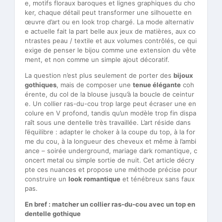
e, motifs floraux baroques et lignes graphiques du cho
ker, chaque détail peut transformer une silhouette en
œuvre d’art ou en look trop chargé. La mode alternativ
e actuelle fait la part belle aux jeux de matières, aux co
ntrastes peau / textile et aux volumes contrôlés, ce qui
exige de penser le bijou comme une extension du vête
ment, et non comme un simple ajout décoratif.
La question n’est plus seulement de porter des
bijoux
gothiques
, mais de composer une
tenue élégante
coh
érente, du col de la blouse jusqu’à la boucle de ceintur
e. Un collier ras-du-cou trop large peut écraser une en
colure en V profond, tandis qu’un modèle trop fin dispa
raît sous une dentelle très travaillée. L’art réside dans
l’équilibre : adapter le choker à la coupe du top, à la for
me du cou, à la longueur des cheveux et même à l’ambi
ance – soirée underground, mariage dark romantique, c
oncert metal ou simple sortie de nuit. Cet article décry
pte ces nuances et propose une méthode précise pour
construire un
look romantique
et ténébreux sans faux
pas.
En bref : matcher un collier ras-du-cou avec un top en
dentelle gothique