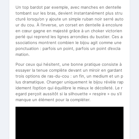
Un top bardot par exemple, avec manches en dentelle
tombant sur les bras, devient instantanément plus stru
cturé lorsqu’on y ajoute un simple ruban noir serré auto
ur du cou. À l’inverse, un corset en dentelle à encolure
en cœur gagne en majesté grâce à un choker victorien
perlé qui reprend les lignes arrondies du bustier. Ces a
ssociations montrent combien le bijou agit comme une
ponctuation : parfois un point, parfois un point d’excla
mation.
Pour ceux qui hésitent, une bonne pratique consiste à
essayer la tenue complète devant un miroir en gardant
trois options de ras-du-cou : un fin, un medium et un p
lus dramatique. Changer uniquement le bijou révèle rap
idement l’option qui équilibre le mieux le décolleté. Le r
egard perçoit aussitôt si la silhouette « respire » ou s’il
manque un élément pour la compléter.