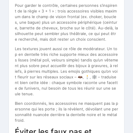
Pour garder le contrôle, certaines personnes s’inspiren
t de la règle « 3 + 1 » : trois accessoires visibles maxim
um dans le champ de vision frontal (ex. choker, boucle
s, une bague) plus un accessoire périphérique (ceintur
e, barrette de cheveux, broche sur le côté). Au-delà, la
silhouette peut sembler plus théâtrale, ce qui peut êtr
e recherché, mais doit rester un choix conscient.
Les textures jouent aussi ce rôle de modérateur. Un to
p en dentelle très riche supporte mieux des accessoire
s lisses (métal poli, velours simple) tandis qu’un vêteme
nt plus sobre peut accueillir des bijoux à gravures, à rel
iefs, à pierres multiples. Les emojis gothiques qu’on voi
t fleurir sur les réseaux sociaux – 🦇, 🕯️, 🕸️ – traduise
nt bien cette idée : chaque symbole raconte une facett
e de l’univers, nul besoin de tous les réunir sur une se
ule tenue.
Bien coordonnés, les accessoires ne masquent pas la p
ersonne qui les porte ; ils la révèlent, dévoilant une per
sonnalité nuancée derrière la dentelle noire et le métal
froid.
Éviter les faux pas et