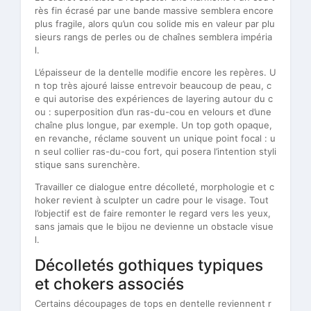
rès fin écrasé par une bande massive semblera encore
plus fragile, alors qu’un cou solide mis en valeur par plu
sieurs rangs de perles ou de chaînes semblera impéria
l.
L’épaisseur de la dentelle modifie encore les repères. U
n top très ajouré laisse entrevoir beaucoup de peau, c
e qui autorise des expériences de layering autour du c
ou : superposition d’un ras-du-cou en velours et d’une
chaîne plus longue, par exemple. Un top goth opaque,
en revanche, réclame souvent un unique point focal : u
n seul collier ras-du-cou fort, qui posera l’intention styli
stique sans surenchère.
Travailler ce dialogue entre décolleté, morphologie et c
hoker revient à sculpter un cadre pour le visage. Tout
l’objectif est de faire remonter le regard vers les yeux,
sans jamais que le bijou ne devienne un obstacle visue
l.
Décolletés gothiques typiques
et chokers associés
Certains découpages de tops en dentelle reviennent r