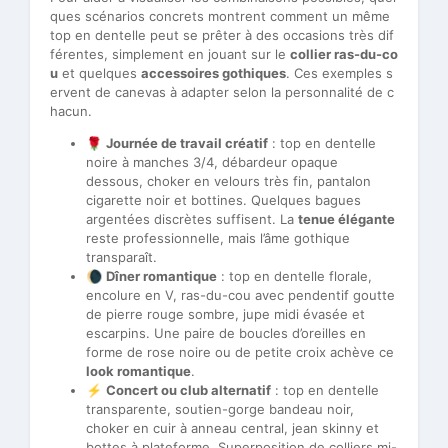
ques scénarios concrets montrent comment un même
top en dentelle peut se prêter à des occasions très dif
férentes, simplement en jouant sur le
collier ras-du-co
u
et quelques
accessoires gothiques
. Ces exemples s
ervent de canevas à adapter selon la personnalité de c
hacun.
🌹
Journée de travail créatif
: top en dentelle
noire à manches 3/4, débardeur opaque
dessous, choker en velours très fin, pantalon
cigarette noir et bottines. Quelques bagues
argentées discrètes suffisent. La
tenue élégante
reste professionnelle, mais l’âme gothique
transparaît.
🌘
Dîner romantique
: top en dentelle florale,
encolure en V, ras-du-cou avec pendentif goutte
de pierre rouge sombre, jupe midi évasée et
escarpins. Une paire de boucles d’oreilles en
forme de rose noire ou de petite croix achève ce
look romantique
.
⚡
Concert ou club alternatif
: top en dentelle
transparente, soutien-gorge bandeau noir,
choker en cuir à anneau central, jean skinny et
bottes à plateforme. Superposition de colliers mi-