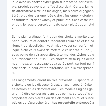
ique avec un choker cyber goth fluorescent, par exem
ple, produit souvent un effet discordant. Certes, la
mo
de alternative
aime les mélanges, mais ceux-ci gagnen
t à être guidés par une idée claire : fusionner victorien
et futuriste, croiser witchy et punk, etc. Sans cette int
ention, le regard perçoit un patchwork plutôt qu’un styl
e.
Sur le plan pratique, l’entretien des chokers mérite atte
ntion. Velours et dentelle redoutent l’humidité et les pa
rfums trop alcoolisés. Il vaut mieux vaporiser parfum et
laque à cheveux avant de mettre le collier ras-du-cou,
sous peine de voir apparaître, à terme, des tâches ou u
n durcissement du tissu. Les chokers métalliques dema
ndent, eux, un essuyage doux après port, surtout par f
orte chaleur, pour éviter l’altération liée à la transpiratio
n.
Les rangements jouent un rôle préventif. Suspendre le
s chokers ou les disposer à plat, chacun séparé, évite l
es nœuds et les déformations. Les modèles rigides ga
gnent à être conservés dans des écrins, surtout s’ils c
omportent des pierres ou des éléments en relief susce
ptibles de s’accrocher à un
top en dentelle
entreposé à