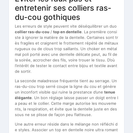
entretenir ses colliers ras-
du-cou gothiques
Les erreurs de style peuvent vite déséquilibrer un duo
collier ras-du-cou
/
top en dentelle
. La première consi
ste à ignorer la matière de la dentelle. Certaines sont tr
ès fragiles et craignent le frottement répété de métaux
rugueux ou de clous trop saillants. Un choker en métal
mal poli porté avec une dentelle délicate peut, au fil de
la soirée, accrocher des fils, voire trouer le tissu. D’où
l’intérêt de tester le contact entre bijou et textile avant
de sortir.
La seconde maladresse fréquente tient au serrage. Un
ras-du-cou trop serré coupe la ligne du cou et génère
un inconfort visible qui ruine la prestance d’une
tenue
élégante
. Un bon réglage laisse passer un doigt entre l
a peau et le collier. Cette marge autorise les mouveme
nts, la respiration, et évite que la dentelle juste en des
sous ne se plisse de façon peu flatteuse.
Une autre erreur réside dans le mélange non réfléchi d
e styles. Associer un top en dentelle noire ultra romant