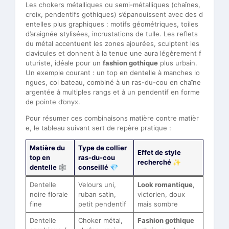
Les chokers métalliques ou semi-métalliques (chaînes,
croix, pendentifs gothiques) s’épanouissent avec des d
entelles plus graphiques : motifs géométriques, toiles
d’araignée stylisées, incrustations de tulle. Les reflets
du métal accentuent les zones ajourées, sculptent les
clavicules et donnent à la tenue une aura légèrement f
uturiste, idéale pour un
fashion gothique
plus urbain.
Un exemple courant : un top en dentelle à manches lo
ngues, col bateau, combiné à un ras-du-cou en chaîne
argentée à multiples rangs et à un pendentif en forme
de pointe d’onyx.
Pour résumer ces combinaisons matière contre matièr
e, le tableau suivant sert de repère pratique :
Matière du
Type de collier
Effet de style
top en
ras-du-cou
recherché ✨
dentelle 🕸️
conseillé 💎
Dentelle
Velours uni,
Look romantique
,
noire florale
ruban satin,
victorien, doux
fine
petit pendentif
mais sombre
Dentelle
Choker métal,
Fashion gothique