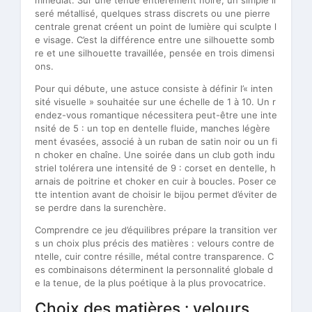
mmédiat. Sur une tenue entièrement noire, un simple li
seré métallisé, quelques strass discrets ou une pierre
centrale grenat créent un point de lumière qui sculpte l
e visage. C’est la différence entre une silhouette somb
re et une silhouette travaillée, pensée en trois dimensi
ons.
Pour qui débute, une astuce consiste à définir l’« inten
sité visuelle » souhaitée sur une échelle de 1 à 10. Un r
endez-vous romantique nécessitera peut-être une inte
nsité de 5 : un top en dentelle fluide, manches légère
ment évasées, associé à un ruban de satin noir ou un fi
n choker en chaîne. Une soirée dans un club goth indu
striel tolérera une intensité de 9 : corset en dentelle, h
arnais de poitrine et choker en cuir à boucles. Poser ce
tte intention avant de choisir le bijou permet d’éviter de
se perdre dans la surenchère.
Comprendre ce jeu d’équilibres prépare la transition ver
s un choix plus précis des matières : velours contre de
ntelle, cuir contre résille, métal contre transparence. C
es combinaisons déterminent la personnalité globale d
e la tenue, de la plus poétique à la plus provocatrice.
Choix des matières : velours,