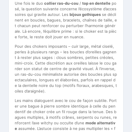
Une fois le duo
collier ras-du-cou
/
top en dentelle
po
sé, la question suivante concerne l’écosystème d’acces
soires qui gravite autour. Les
bijoux gothiques
se décli
nent en boucles, bagues, bracelets, chaînes de taille, e
t chacun peut renforcer ou perturber l’harmonie génér
ale. Là encore, l’équilibre prime : si le choker est la pièc
e forte, le reste doit jouer en nuance.
Pour des chokers imposants – cuir large, métal ciselé,
perles à plusieurs rangs – les boucles d’oreilles gagnen
t à rester plus sages : clous sombres, petites créoles,
mini-croix. Cette discrétion aux oreilles laisse le cou ga
rder son statut de centre de gravité visuel. À l’inverse,
un ras-du-cou minimaliste autorise des boucles plus sp
ectaculaires, longues et élaborées, parfois en rappel d
e la dentelle noire du top (motifs floraux, arabesques, t
oiles d’araignée).
Les mains dialoguent avec le cou de façon subtile. Port
er une bague à pierre sombre identique à celle du pen
dentif de choker crée un fil rouge dans la tenue. Des b
agues multiples, à motifs crânes, serpents ou runes, re
nforcent l’axe witchy ou occulte d’une
mode alternativ
e
assumée. L’astuce consiste à ne pas multiplier les « f