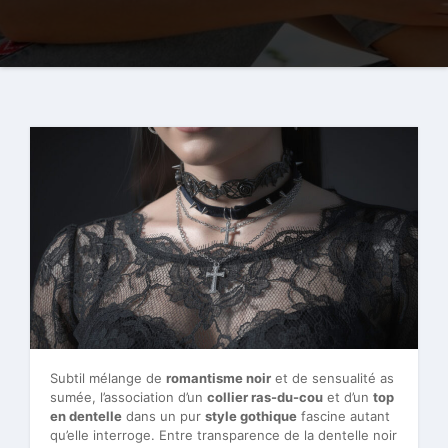
Subtil mélange de
romantisme noir
et de sensualité as
sumée, l’association d’un
collier ras-du-cou
et d’un
top
en dentelle
dans un pur
style gothique
fascine autant
qu’elle interroge. Entre transparence de la dentelle noir