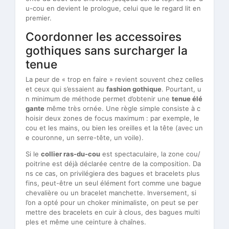
u-cou en devient le prologue, celui que le regard lit en
premier.
Coordonner les accessoires
gothiques sans surcharger la
tenue
La peur de « trop en faire » revient souvent chez celles
et ceux qui s’essaient au
fashion gothique
. Pourtant, u
n minimum de méthode permet d’obtenir une
tenue élé
gante
même très ornée. Une règle simple consiste à c
hoisir deux zones de focus maximum : par exemple, le
cou et les mains, ou bien les oreilles et la tête (avec un
e couronne, un serre-tête, un voile).
Si le
collier ras-du-cou
est spectaculaire, la zone cou/
poitrine est déjà déclarée centre de la composition. Da
ns ce cas, on privilégiera des bagues et bracelets plus
fins, peut-être un seul élément fort comme une bague
chevalière ou un bracelet manchette. Inversement, si
l’on a opté pour un choker minimaliste, on peut se per
mettre des bracelets en cuir à clous, des bagues multi
ples et même une ceinture à chaînes.