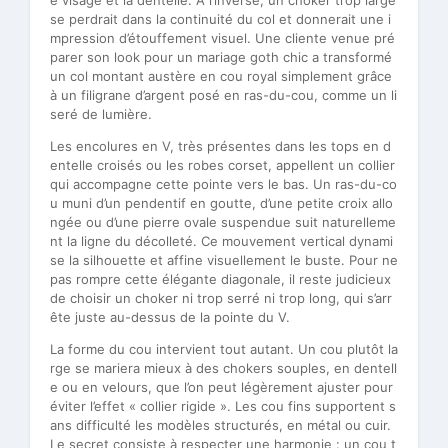
se perdrait dans la continuité du col et donnerait une i
mpression d’étouffement visuel. Une cliente venue pré
parer son look pour un mariage goth chic a transformé
un col montant austère en cou royal simplement grâce
à un filigrane d’argent posé en ras-du-cou, comme un li
seré de lumière.
Les encolures en V, très présentes dans les tops en d
entelle croisés ou les robes corset, appellent un collier
qui accompagne cette pointe vers le bas. Un ras-du-co
u muni d’un pendentif en goutte, d’une petite croix allo
ngée ou d’une pierre ovale suspendue suit naturelleme
nt la ligne du décolleté. Ce mouvement vertical dynami
se la silhouette et affine visuellement le buste. Pour ne
pas rompre cette élégante diagonale, il reste judicieux
de choisir un choker ni trop serré ni trop long, qui s’arr
ête juste au-dessus de la pointe du V.
La forme du cou intervient tout autant. Un cou plutôt la
rge se mariera mieux à des chokers souples, en dentell
e ou en velours, que l’on peut légèrement ajuster pour
éviter l’effet « collier rigide ». Les cou fins supportent s
ans difficulté les modèles structurés, en métal ou cuir.
Le secret consiste à respecter une harmonie : un cou t