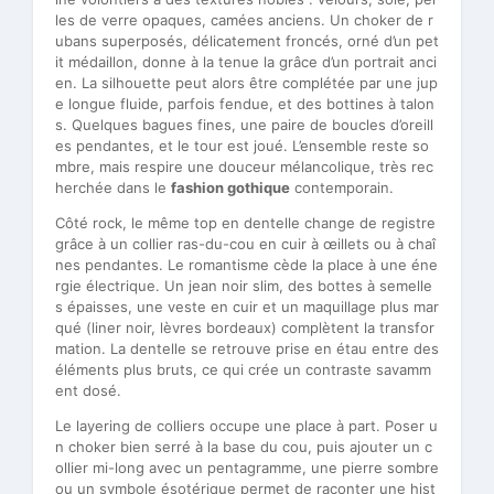
les de verre opaques, camées anciens. Un choker de r
ubans superposés, délicatement froncés, orné d’un pet
it médaillon, donne à la tenue la grâce d’un portrait anci
en. La silhouette peut alors être complétée par une jup
e longue fluide, parfois fendue, et des bottines à talon
s. Quelques bagues fines, une paire de boucles d’oreill
es pendantes, et le tour est joué. L’ensemble reste so
mbre, mais respire une douceur mélancolique, très rec
herchée dans le
fashion gothique
contemporain.
Côté rock, le même top en dentelle change de registre
grâce à un collier ras-du-cou en cuir à œillets ou à chaî
nes pendantes. Le romantisme cède la place à une éne
rgie électrique. Un jean noir slim, des bottes à semelle
s épaisses, une veste en cuir et un maquillage plus mar
qué (liner noir, lèvres bordeaux) complètent la transfor
mation. La dentelle se retrouve prise en étau entre des
éléments plus bruts, ce qui crée un contraste savamm
ent dosé.
Le layering de colliers occupe une place à part. Poser u
n choker bien serré à la base du cou, puis ajouter un c
ollier mi-long avec un pentagramme, une pierre sombre
ou un symbole ésotérique permet de raconter une hist