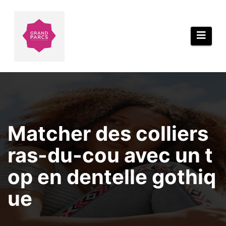
Aller
au
contenu
Matcher des colliers
ras-du-cou avec un t
op en dentelle gothiq
ue