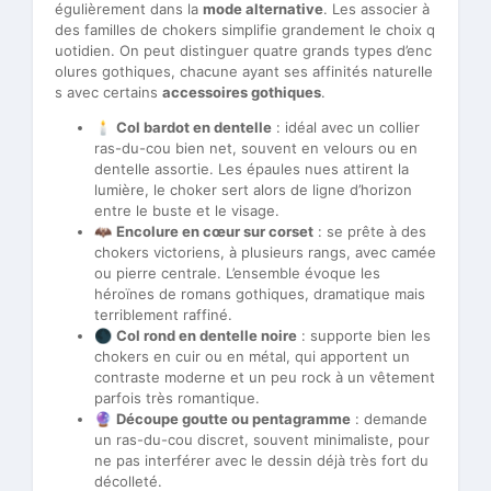
égulièrement dans la
mode alternative
. Les associer à
des familles de chokers simplifie grandement le choix q
uotidien. On peut distinguer quatre grands types d’enc
olures gothiques, chacune ayant ses affinités naturelle
s avec certains
accessoires gothiques
.
🕯️
Col bardot en dentelle
: idéal avec un collier
ras-du-cou bien net, souvent en velours ou en
dentelle assortie. Les épaules nues attirent la
lumière, le choker sert alors de ligne d’horizon
entre le buste et le visage.
🦇
Encolure en cœur sur corset
: se prête à des
chokers victoriens, à plusieurs rangs, avec camée
ou pierre centrale. L’ensemble évoque les
héroïnes de romans gothiques, dramatique mais
terriblement raffiné.
🌑
Col rond en dentelle noire
: supporte bien les
chokers en cuir ou en métal, qui apportent un
contraste moderne et un peu rock à un vêtement
parfois très romantique.
🔮
Découpe goutte ou pentagramme
: demande
un ras-du-cou discret, souvent minimaliste, pour
ne pas interférer avec le dessin déjà très fort du
décolleté.