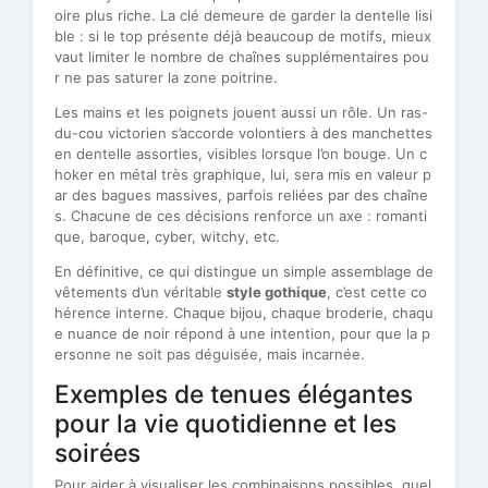
oire plus riche. La clé demeure de garder la dentelle lisi
ble : si le top présente déjà beaucoup de motifs, mieux
vaut limiter le nombre de chaînes supplémentaires pou
r ne pas saturer la zone poitrine.
Les mains et les poignets jouent aussi un rôle. Un ras-
du-cou victorien s’accorde volontiers à des manchettes
en dentelle assorties, visibles lorsque l’on bouge. Un c
hoker en métal très graphique, lui, sera mis en valeur p
ar des bagues massives, parfois reliées par des chaîne
s. Chacune de ces décisions renforce un axe : romanti
que, baroque, cyber, witchy, etc.
En définitive, ce qui distingue un simple assemblage de
vêtements d’un véritable
style gothique
, c’est cette co
hérence interne. Chaque bijou, chaque broderie, chaqu
e nuance de noir répond à une intention, pour que la p
ersonne ne soit pas déguisée, mais incarnée.
Exemples de tenues élégantes
pour la vie quotidienne et les
soirées
Pour aider à visualiser les combinaisons possibles, quel