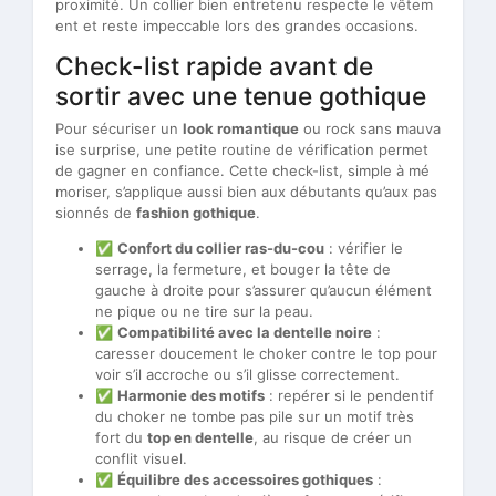
proximité. Un collier bien entretenu respecte le vêtem
ent et reste impeccable lors des grandes occasions.
Check-list rapide avant de
sortir avec une tenue gothique
Pour sécuriser un
look romantique
ou rock sans mauva
ise surprise, une petite routine de vérification permet
de gagner en confiance. Cette check-list, simple à mé
moriser, s’applique aussi bien aux débutants qu’aux pas
sionnés de
fashion gothique
.
✅
Confort du collier ras-du-cou
: vérifier le
serrage, la fermeture, et bouger la tête de
gauche à droite pour s’assurer qu’aucun élément
ne pique ou ne tire sur la peau.
✅
Compatibilité avec la dentelle noire
:
caresser doucement le choker contre le top pour
voir s’il accroche ou s’il glisse correctement.
✅
Harmonie des motifs
: repérer si le pendentif
du choker ne tombe pas pile sur un motif très
fort du
top en dentelle
, au risque de créer un
conflit visuel.
✅
Équilibre des accessoires gothiques
: